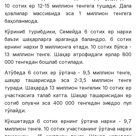
10 сотих ер 12-15 миллион тенгега тушади. Дала
ҳовлилар массивида эса 1 миллион тенгега
баҳоланмоқда.
Кўриниб турибдики, Семейда 6 сотих ер нархи
баъзи шаҳарларга қараганда баландроқ. 6 сотих
ернинг нархи 9 миллионга етади. 10 сотих бўлса -
13 миллион тенге. Шаҳар атрофидаги ерлар 800
000 тенгедан бошлаб сотилади.
Ақтўбеда 6 сотих ер ўртача - 9,5 миллион тенге,
шаҳар ташқарисида эса 2-3,5 миллион тенге
туради. Шаҳарда 13 миллион тенгелик 10 сотих ер
участкасига талаб катта. Шаҳар ташқарисидан ер
сотиб олувчи эса 400 000 тенгедан зиёдроқ пул
тўлайди.
Кўкшетауда 6 сотих ернинг ўртача нархи - 9,7
миллион тенге. 10 сотих участканинг ўртача нархи