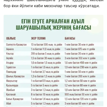
бор ёки йўқлиги каби мезонлар таъсир кўрсатади.