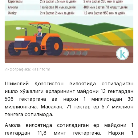
Инфографика: Kazinform
Шимолий Қозоғистон вилоятида сотиладиган
қишлоқ хўжалиги ерларининг майдони 13 гектардан
506 гектаргача ва нархи 1 миллиондан 30
миллионгача. Масалан, 71 гектар ер 5,7 миллион
тенгега сотилмоқда.
Ақмола вилоятида сотиладиган ер майдони 1
гектардан 11,8 минг гектаргача. Нархи 1