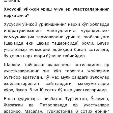
олинди.
Хусусий уй-жой қуриш учун ер участкаларининг
нархи қанча?
Хусусий уй-жой қурилишининг нархи кўп ҳолларда
инфратузилманинг мавжудлигига, муҳандислик-
коммуникация тармоқларини қуришга, жойлашувга
(шаҳарда ёки шаҳар ташқарисида) боғлиқ. Баъзи
участкалар меъморий лойиҳаси билан сотилади,
бу ҳолда нарх юқори бўлиши табиийдир.
Шарҳни тайёрлаш жараёнида сотиладиган ер
участкаларининг энг кўп тарқалган жойларига
эътибор қаратилди. Кўчмас мулк ҳақидаги эълонлар
жойлаштирилган сайтлардаги маълумотларга
кўра, булар 6 ва 10 сотих бўш ер участкаларидир.
Бошқа ҳудудларга нисбатан Туркистон, Ўскемен,
Жезқазған ва Петропавлда ер участкалари
арзонроқ. Масалан, Туркистонда 6 сотих ернинг