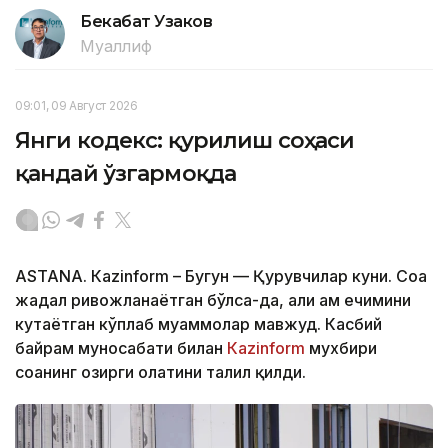
Бекабат Узаков
Муаллиф
09:01, 09 Август 2026
Янги кодекс: қурилиш соҳаси
қандай ўзгармоқда
ASTANА. Кazinform – Бугун — Қурувчилар куни. Соҳа
жадал ривожланаётган бўлса-да, ҳали ҳам ечимини
кутаётган кўплаб муаммолар мавжуд. Касбий
байрам муносабати билан
Кazinform
мухбири
соҳанинг ҳозирги ҳолатини таҳлил қилди.