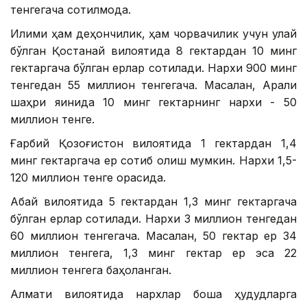
тенгегача сотилмоқда.
Иқлими ҳам деҳқончилик, ҳам чорвачилик учун қулай
бўлган Қостанай вилоятида 8 гектардан 10 минг
гектаргача бўлган ерлар сотилади. Нархи 900 минг
тенгедан 55 миллион тенгегача. Масалан, Арқалиқ
шаҳри яқинида 10 минг гектарнинг нархи - 50
миллион тенге.
Ғарбий Қозоғистон вилоятида 1 гектардан 1,4
минг гектаргача ер сотиб олиш мумкин. Нархи 1,5-
120 миллион тенге орасида.
Абай вилоятида 5 гектардан 1,3 минг гектаргача
бўлган ерлар сотилади. Нархи 3 миллион тенгедан
60 миллион тенгегача. Масалан, 50 гектар ер 34
миллион тенгега, 1,3 минг гектар ер эса 22
миллион тенгега баҳоланган.
Алмати вилоятида нархлар бошқа ҳудудларга