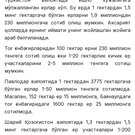
Туркистон вилоятида қишлоқ хўжалигига
мўлжалланган ерлар кўп. Бу ерда 1 гектардан 1,5
минг гектаргача бўлган ерларни 1,9 миллиондан
230 миллионгача сотиб олиш мумкин. Аксарият
ҳолларда ернинг қиймати унинг жойлашган жойига
қараб белгиланади.
Тоғ ёнбағирларидан 100 гектар ерни 230 миллион
тенгега сотиб олиш ёки 1-20 гектарлик кичик ер
участкаларини 2-5 миллион тенгега сотиш
мумкин.
Павлодар вилоятида 1 гектардан 3775 гектаргача
бўлган ерлар 1-50 миллион тенгега сотилмоқда.
Масалан, 152 гектар ер 15 миллионга, Баянаулдаги
тоғ ёнбағиридаги 1600 гектар ер 25 миллионга
сотилмоқда.
Шарқий Қозоғистон вилоятида 1,3 гектардан 1,5
минг гектаргача бўлган ер участкалари 1-200