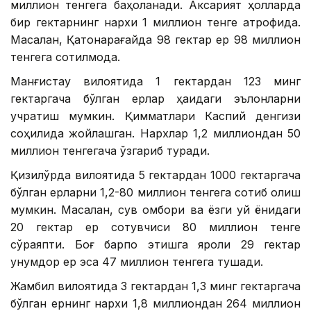
миллион тенгега баҳоланади. Аксарият ҳолларда
бир гектарнинг нархи 1 миллион тенге атрофида.
Масалан, Қатонқарағайда 98 гектар ер 98 миллион
тенгега сотилмоқда.
Манғистау вилоятида 1 гектардан 123 минг
гектаргача бўлган ерлар ҳақидаги эълонларни
учратиш мумкин. Қимматлари Каспий денгизи
соҳилида жойлашган. Нархлар 1,2 миллиондан 50
миллион тенгегача ўзгариб туради.
Қизилўрда вилоятида 5 гектардан 1000 гектаргача
бўлган ерларни 1,2-80 миллион тенгега сотиб олиш
мумкин. Масалан, сув омбори ва ёзги уй ёнидаги
20 гектар ер сотувчиси 80 миллион тенге
сўраяпти. Боғ барпо этишга яроқли 29 гектар
унумдор ер эса 47 миллион тенгега тушади.
Жамбил вилоятида 3 гектардан 1,3 минг гектаргача
бўлган ернинг нархи 1,8 миллиондан 264 миллион