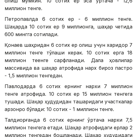
олиш мумкин. 10 сотих ер эса ўртача - 12,6
миллион тенге.
Петропавлда 6 сотих ер - 6 миллион тенге.
Шаҳарда 10 сотих ер 9 миллионга, шаҳар четида
600 мингга сотилади.
Қонаев шаҳридан 6 сотих ер олиш учун харидор 7
миллион тенге тўлаши керак. 10 сотих ерга 18
миллион теенге сарфланади. Дала ҳовлилар
массивида ва шаҳар атрофида нарх бироз пастроқ
- 1,5 миллион тенгедан.
Павлодарда 6 сотих ернинг нархи 7 миллион
тенге атрофида. 10 сотих ер 15 миллион тенгега
тушади. Шаҳар ҳудудидан ташқаридаги участкалар
арзонроқ бўлади: 10 сотих - 1 миллион тенге.
Талдиқорғанда 6 сотих ернинг ўртача нархи 7,5
миллион тенгега етади. Шаҳар атрофидаги ерлар 2
миллион тенгедан бошланади. Шаҳар ҳудудидаги