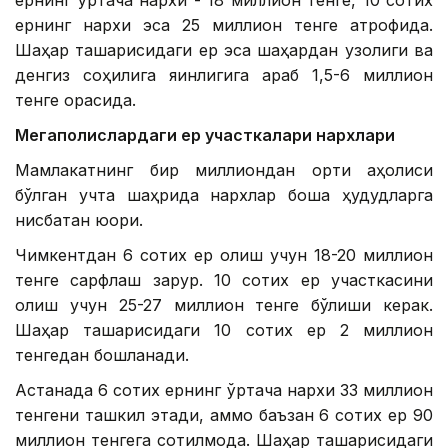
ернинг ўртача нархи - 18 миллион тенге, 10 сотих
ернинг нархи эса 25 миллион тенге атрофида.
Шаҳар ташқарисидаги ер эса шаҳардан узоқлиги ва
денгиз соҳилига яқинлигига қараб 1,5-6 миллион
тенге орасида.
Мегаполислардаги ер участкалари нархлари
Мамлакатнинг бир миллиондан ортиқ аҳолиси
бўлган учта шаҳрида нархлар бошқа ҳудудларга
нисбатан юқори.
Чимкентдан 6 сотих ер олиш учун 18-20 миллион
тенге сарфлаш зарур. 10 сотих ер участкасини
олиш учун 25-27 миллион тенге бўлиши керак.
Шаҳар ташқарисидаги 10 сотих ер 2 миллион
тенгедан бошланади.
Астанада 6 сотих ернинг ўртача нархи 33 миллион
тенгени ташкил этади, аммо баъзан 6 сотих ер 90
миллион тенгега сотилмоқда. Шаҳар ташқарисидаги