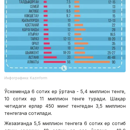
Инфографика: Kazinform
Ўскеменда 6 сотих ер ўртача - 5,4 миллион тенге,
10 сотих ер 11 миллион тенге туради. Шаҳар
четидаги ерлар 450 минг тенгедан 3,5 миллион
тенгегача сотилади.
Жезқазғанда 5,5 миллион тенгега 6 сотих ер сотиб