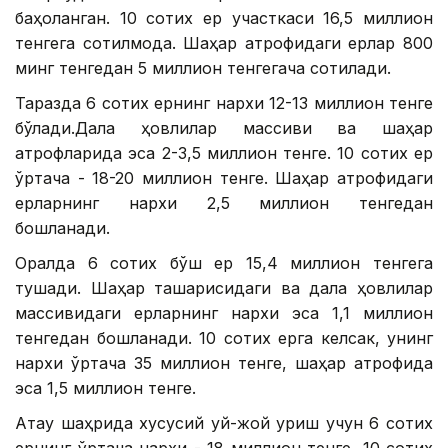
баҳоланган. 10 сотих ер участкаси 16,5 миллион
тенгега сотилмоқда. Шаҳар атрофидаги ерлар 800
минг тенгедан 5 миллион тенгегача сотилади.
Таразда 6 сотих ернинг нархи 12-13 миллион тенге
бўлади.Дала ҳовлилар массиви ва шаҳар
атрофларида эса 2-3,5 миллион тенге. 10 сотих ер
ўртача - 18-20 миллион тенге. Шаҳар атрофидаги
ерларнинг нархи 2,5 миллион тенгедан
бошланади.
Оралда 6 сотих бўш ер 15,4 миллион тенгега
тушади. Шаҳар ташқарисидаги ва дала ҳовлилар
массивидаги ерларнинг нархи эса 1,1 миллион
тенгедан бошланади. 10 сотих ерга келсак, унинг
нархи ўртача 35 миллион тенге, шаҳар атрофида
эса 1,5 миллион тенге.
Ақтау шаҳрида хусусий уй-жой қуриш учун 6 сотих