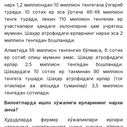
нарх 1,2 миллиондан 10 миллион тенгегача ўзгариб
туради. 10 сотих ер эса ўртача 46-48 миллион
тенге туради, лекин 110 миллион тенгелик ер
участкалари ҳақидаги эълонларни ҳам учратиш
мумкин. Шаҳар атрофидаги ерларнинг нархи эса 2
миллион тенгедан бошланади.
Алматида 56 миллион тенгенгиз бўлмаса, 6 сотих
ер сотиб олиш мумкин эмас. Шаҳар атрофидаги
ерлар 2,5 миллион тенгедан бошланади.
Шаҳардаги 10 сотих ер тахминан 90 миллион
тенгега тушади. Шаҳар атрофидаги ерлар (тоғ
этаклари ва алоҳида туманлар) 3,5 миллион
тенгедан сотилади.
Вилоятларда қишлоқ хўжалиги ерларининг нархи
қанча?
Ҳудудларда фермер хўжаликлари ерлари
нархининг шаклланишига унинг ҳудуди, яйлови