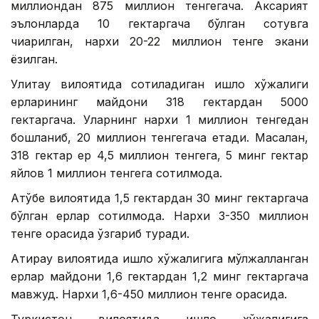
миллиондан 875 миллион тенгегача. Аксарият
эълонларда 10 гектаргача бўлган сотувга
чиқарилган, нархи 20-22 миллион тенге экани
ёзилган.
Улитау вилоятида сотиладиган қишлоқ хўжалиги
ерларининг майдони 318 гектардан 5000
гектаргача. Уларнинг нархи 1 миллион тенгедан
бошланиб, 20 миллион тенгегача етади. Масалан,
318 гектар ер 4,5 миллион тенгега, 5 минг гектар
яйлов 1 миллион тенгега сотилмоқда.
Ақтўбе вилоятида 1,5 гектардан 30 минг гектаргача
бўлган ерлар сотилмоқда. Нархи 3-350 миллион
тенге орасида ўзгариб туради.
Атирау вилоятида қишлоқ хўжалигига мўлжалланган
ерлар майдони 1,6 гектардан 1,2 минг гектаргача
мавжуд. Нархи 1,6-450 миллион тенге орасида.