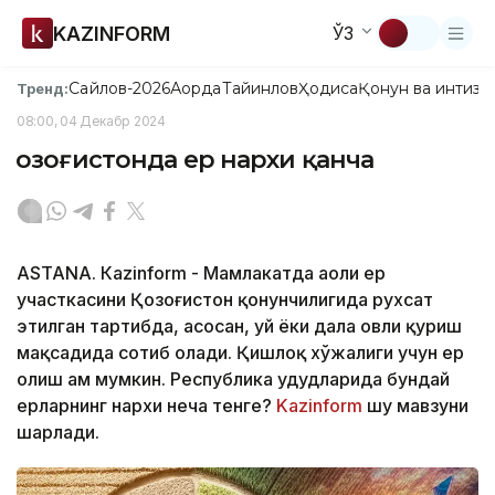
KAZINFORM
ЎЗ
Сайлов-2026
Ақорда
Тайинлов
Ҳодиса
Қонун ва интизо
Тренд:
08:00, 04 Декабр 2024
Қозоғистонда ер нархи қанча
ASTANА. Кazinform - Мамлакатда аҳоли ер
участкасини Қозоғистон қонунчилигида рухсат
этилган тартибда, асосан, уй ёки дала ҳовли қуриш
мақсадида сотиб олади. Қишлоқ хўжалиги учун ер
олиш ҳам мумкин. Республика ҳудудларида бундай
ерларнинг нархи неча тенге?
Kazinform
шу мавзуни
шарҳлади.