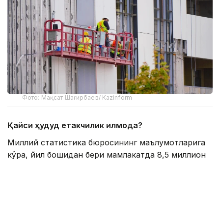
Фото: Мақсат Шағирбаев/ Kazinform
Қайси ҳудуд етакчилик қилмоқда?
Миллий статистика бюросининг маълумотларига
кўра, йил бошидан бери мамлакатда 8,5 миллион
квадрат метр уй-жой ёки 80 667 та турар жой
фойдаланишга топширилди. Йил охирига келиб бу
кўрсаткични 20 миллион квадрат метрга етказиш
режалаштирилган. Январь-июнь ойларида ўтган
йилнинг шу даврига нисбатан қурилиш ишларининг