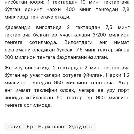
нисбатан юқори: 1 гектардан 10 минг гектаргача
бўлган ернинг нархи 400 минг тенгедан 7,8
миллиард тенгегача етади.
Қарағанди вилоятида 2 гектардан 7,5 минг
гектаргача бўлган ер участкалари 3-200 миллион
тенгега сотилмоқда. Вилоятдаги энг қиммат
рекламани оладиган бўлсак, 7,5 минг гектар яйлов
200 миллион тенгега баҳолангани ёзилган.
Жетису вилоятида 2 гектардан 2 минг гектаргача
бўлган ер участкалари сотувга қўйилган. Нархи 1,2
миллион тенгедан 950 миллион тенгегача. Агар
энг қиммат таклифни олсак, чегара ва қуруқ порт
яқинида жойлашган 50 гектар ер 950 миллион
тенгега сотилмоқда.
Таҳлил
Ер
Нарх-наво
Ҳудудлар