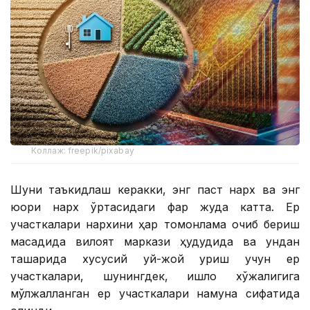
Коллаж: freepik/pixabay
Шуни таъкидлаш керакки, энг паст нарх ва энг
юқори нарх ўртасидаги фарқ жуда катта. Ер
участкалари нархини ҳар томонлама очиб бериш
мақсадида вилоят маркази ҳудудида ва ундан
ташқарида хусусий уй-жой қуриш учун ер
участкалари, шунингдек, қишлоқ хўжалигига
мўлжалланган ер участкалари намуна сифатида