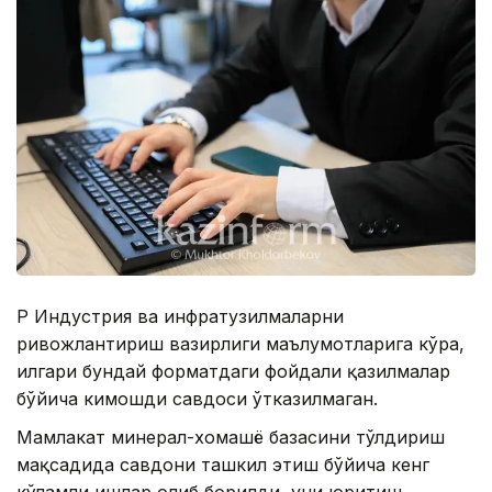
ҚР Индустрия ва инфратузилмаларни
ривожлантириш вазирлиги маълумотларига кўра,
илгари бундай форматдаги фойдали қазилмалар
бўйича кимошди савдоси ўтказилмаган.
Мамлакат минерал-хомашё базасини тўлдириш
мақсадида савдони ташкил этиш бўйича кенг