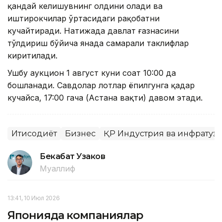
қандай келишувнинг олдини олади ва
иштирокчилар ўртасидаги рақобатни
кучайтиради. Натижада давлат ғазнасини
тўлдириш бўйича янада самарали таклифлар
киритилади.
Ушбу аукцион 1 август куни соат 10:00 да
бошланади. Савдолар лотлар ёпилгунга қадар
кучайса, 17:00 гача (Астана вақти) давом этади.
Иқтисодиёт
Бизнес
ҚР Индустрия ва инфрату
Бекабат Узаков
Муаллиф
13:41, 10 Июл 2026
Японияда компаниялар