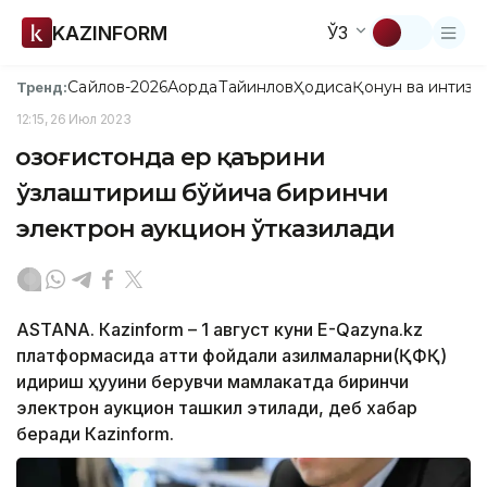
KAZINFORM
ЎЗ
Сайлов-2026
Ақорда
Тайинлов
Ҳодиса
Қонун ва интизо
Тренд:
12:15, 26 Июл 2023
Қозоғистонда ер қаърини
ўзлаштириш бўйича биринчи
электрон аукцион ўтказилади
ASTANА. Каzinform – 1 август куни E-Qazyna.kz
платформасида қаттиқ фойдали қазилмаларни(ҚФҚ)
қидириш ҳуқуқини берувчи мамлакатда биринчи
электрон аукцион ташкил этилади, деб хабар
беради Каzinform.