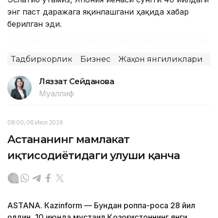
энг паст даражага яқинлашгани ҳақида хабар
берилган эди.
Тадбиркорлик
Бизнес
Жаҳон янгиликлари
Я
Ляззат Сейданова
Муаллиф
08:00, 06 Июл 2026
Астананинг мамлакат
иқтисодиётидаги улуши қанча
ASTANА. Кazinform — Бундан роппа-роса 28 йил
олдин, 10 июнда мустақил Қозоғистоннинг янги