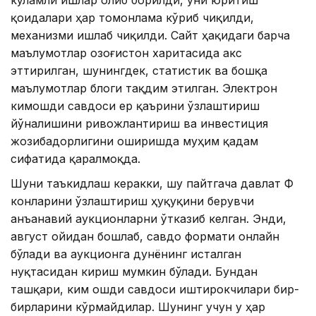
кўламли ишлар олиб борилди, уни юритиш
қоидалари ҳар томонлама кўриб чиқилди,
механизми ишлаб чиқилди. Сайт ҳақидаги барча
маълумотлар Қозоғистон харитасида акс
эттирилган, шунингдек, статистик ва бошқа
маълумотлар блоги тақдим этилган. Электрон
кимошди савдоси ер қаърини ўзлаштириш
йўналишини ривожлантириш ва инвестиция
жозибадорлигини оширишда муҳим қадам
сифатида қаралмоқда.
Шуни таъкидлаш керакки, шу пайтгача давлат ҚФҚ
конларини ўзлаштириш ҳуқуқини берувчи
анъанавий аукционларни ўтказиб келган. Энди,
август ойидан бошлаб, савдо формати онлайн
бўлади ва аукционга дунёнинг исталган
нуқтасидан кириш мумкин бўлади. Бундан
ташқари, ким ошди савдоси иштирокчилари бир-
бирларини кўрмайдилар. Шунинг учун у ҳар