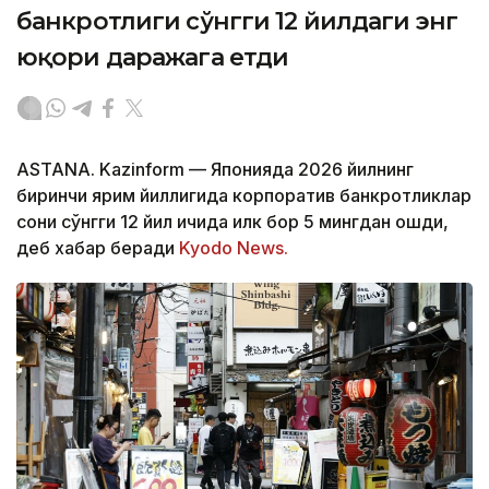
банкротлиги сўнгги 12 йилдаги энг
юқори даражага етди
ASTANA. Kazinform — Японияда 2026 йилнинг
биринчи ярим йиллигида корпоратив банкротликлар
сони сўнгги 12 йил ичида илк бор 5 мингдан ошди,
деб хабар беради
Kyodo News.