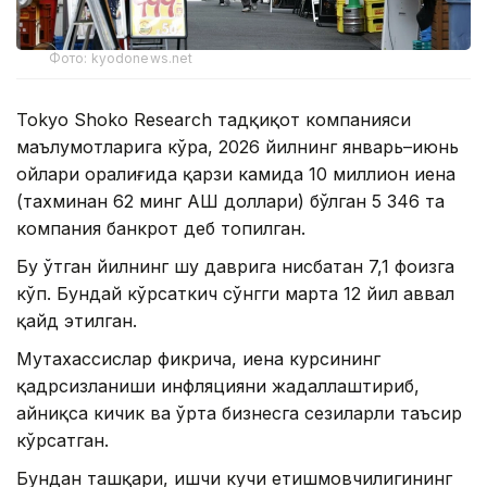
Фото: kyodonews.net
Tokyo Shoko Research тадқиқот компанияси
маълумотларига кўра, 2026 йилнинг январь–июнь
ойлари оралиғида қарзи камида 10 миллион иена
(тахминан 62 минг АҚШ доллари) бўлган 5 346 та
компания банкрот деб топилган.
Бу ўтган йилнинг шу даврига нисбатан 7,1 фоизга
кўп. Бундай кўрсаткич сўнгги марта 12 йил аввал
қайд этилган.
Мутахассислар фикрича, иена курсининг
қадрсизланиши инфляцияни жадаллаштириб,
айниқса кичик ва ўрта бизнесга сезиларли таъсир
кўрсатган.
Бундан ташқари, ишчи кучи етишмовчилигининг