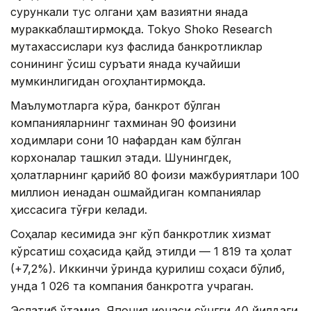
сурункали тус олгани ҳам вазиятни янада
мураккаблаштирмоқда. Tokyo Shoko Research
мутахассислари куз фаслида банкротликлар
сонининг ўсиш суръати янада кучайиши
мумкинлигидан огоҳлантирмоқда.
Маълумотларга кўра, банкрот бўлган
компанияларнинг тахминан 90 фоизини
ходимлари сони 10 нафардан кам бўлган
корхоналар ташкил этади. Шунингдек,
ҳолатларнинг қарийб 80 фоизи мажбуриятлари 100
миллион иенадан ошмайдиган компаниялар
ҳиссасига тўғри келади.
Соҳалар кесимида энг кўп банкротлик хизмат
кўрсатиш соҳасида қайд этилди — 1 819 та ҳолат
(+7,2%). Иккинчи ўринда қурилиш соҳаси бўлиб,
унда 1 026 та компания банкротга учраган.
Эслатиб ўтамиз, Япония иенаси сўнгги 40 йилдаги