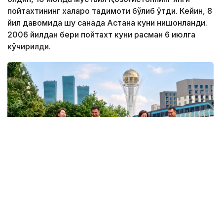
пойтахтининг халқаро тақдимоти бўлиб ўтди. Кейин, 8
йил давомида шу санада Астана куни нишонланди.
2006 йилдан бери пойтахт куни расман 6 июлга
кўчирилди.
Коллаж: Kazinform/ Nano Banana