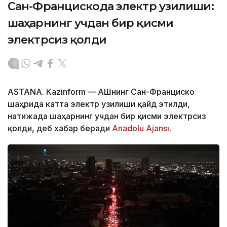
Сан-Францискода электр узилиши:
шаҳарнинг учдан бир қисми
электрсиз қолди
ASTANA. Kazinform — АҚШнинг Сан-Франциско
шаҳрида катта электр узилиши қайд этилди,
натижада шаҳарнинг учдан бир қисми электрсиз
қолди, деб хабар беради
Anadolu Ajansı
.