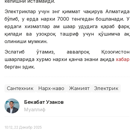
келишни истамайди.
Электриклар учун энг қиммат чақирув Алматида
бўлиб, у ерда нархи 7000 тенгедан бошланади. У
ердаги хизматлар ҳам шаҳар ҳудудига қараб фарқ
қилади ва узоқроқ ташриф учун қўшимча ҳақ
олиниши мумкин.
Эслатиб ўтамиз, аввалроқ Қозоғистон
шаҳарларида хурмо нархи қанча экани ҳақида
хабар
берган эдик.
Сантехник
Нарх-наво
Жамият
Электрик
Бекабат Узаков
Муаллиф
10:12, 22 Декабр 2025