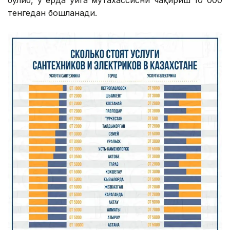
бўлиб, у ерда уйга мутахассисни чақириш 10 000
тенгедан бошланади.