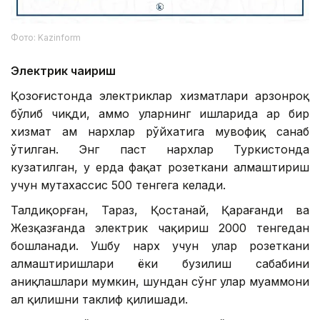
Фото: Kazinform
Электрик чақириш
Қозоғистонда электриклар хизматлари арзонроқ
бўлиб чиқди, аммо уларнинг ишларида ҳар бир
хизмат ҳам нархлар рўйхатига мувофиқ санаб
ўтилган. Энг паст нархлар Туркистонда
кузатилган, у ерда фақат розеткани алмаштириш
учун мутахассис 500 тенгега келади.
Талдиқорған, Тараз, Қостанай, Қарағанди ва
Жезқазғанда электрик чақириш 2000 тенгедан
бошланади. Ушбу нарх учун улар розеткани
алмаштиришлари ёки бузилиш сабабини
аниқлашлари мумкин, шундан сўнг улар муаммони
ҳал қилишни таклиф қилишади.