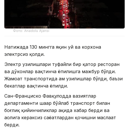
Фото: Anadolu Ajansı
Натижада 130 мингга яқин уй ва корхона
электрсиз қолди.
Электр узилишлари туфайли бир қатор ресторан
ва дўконлар вақтинча ёпилишга мажбур бўлди.
Жамоат транспортида ҳам узилишлар бўлди, баъзи
бекатлар вақтинча ёпилди.
Сан-Франциско Фавқулодда вазиятлар
департаменти шаҳар бўйлаб транспорт билан
боғлиқ қийинчиликлар ҳақида хабар берди ва
аҳолига кераксиз саёҳатлардан қочишни маслаҳат
берди.