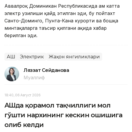
Аввалроқ Доминикан Республикасида ҳам катта
электр узилиши қайд этилган эди, бу пойтахт
Санто-Доминго, Пунта-Кана курорти ва бошқа
минтақаларга таъсир қилгани ҳақида хабар
берилган эди.
АҚШ
Электрик
Жаҳон янгиликлари
Ляззат Сейданова
Муаллиф
18:40, 06 Август 2026
АҚШда қорамол тақчиллиги мол
гўшти нархининг кескин ошишига
олиб келди