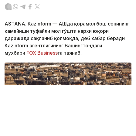
ASTANA. Kazinform — АҚШда қорамол бош сонининг
камайиши туфайли мол гўшти нархи юқори
даражада сақланиб қолмоқда, деб хабар беради
Kazinform агентлигининг Вашингтондаги
мухбири
FOX Business
га таяниб.