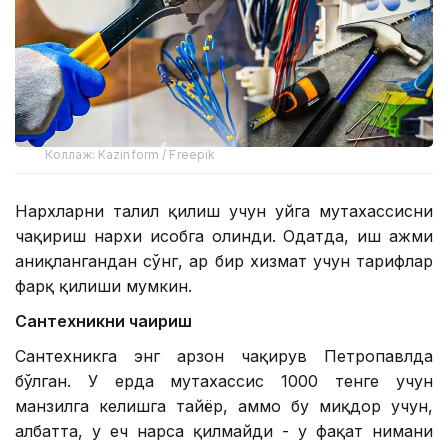
Коллаж: Kazinform / Freepik
Нархларни таҳлил қилиш учун уйга мутахассисни
чақириш нархи ҳисобга олинди. Одатда, иш ҳажми
аниқлангандан сўнг, ҳар бир хизмат учун тарифлар
фарқ қилиши мумкин.
Сантехникни чақириш
Сантехникга энг арзон чақирув Петропавлда
бўлган. У ерда мутахассис 1000 тенге учун
манзилга келишга тайёр, аммо бу миқдор учун,
албатта, у ҳеч нарса қилмайди - у фақат нимани