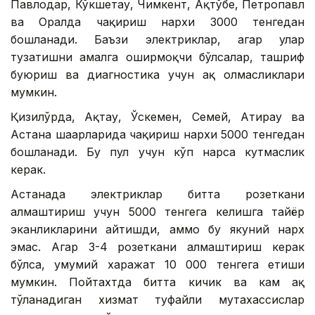
Павлодар, Кўкшетау, Чимкент, Ақтўбе, Петропавл
ва Оралда чақириш нархи 3000 тенгедан
бошланади. Баъзи электриклар, агар улар
тузатишни амалга оширмоқчи бўлсалар, ташриф
буюриш ва диагностика учун ҳақ олмасликлари
мумкин.
Қизилўрда, Ақтау, Ўскемен, Семей, Атирау ва
Астана шаҳарларида чақириш нархи 5000 тенгедан
бошланади. Бу пул учун кўп нарса кутмаслик
керак.
Астанада электриклар битта розеткани
алмаштириш учун 5000 тенгега келишга тайёр
эканликларини айтишди, аммо бу якуний нарх
эмас. Агар 3-4 розеткани алмаштириш керак
бўлса, умумий харажат 10 000 тенгега етиши
мумкин. Пойтахтда битта кичик ва кам ҳақ
тўланадиган хизмат туфайли мутахассислар