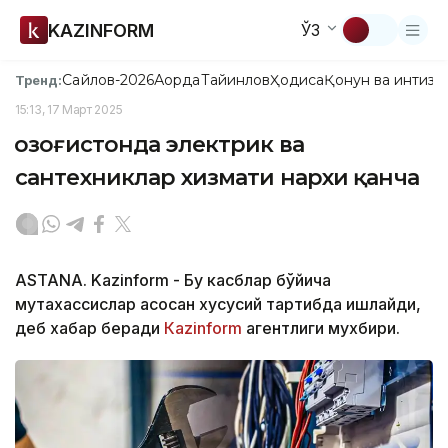
KAZINFORM
ЎЗ
Сайлов-2026
Ақорда
Тайинлов
Ҳодиса
Қонун ва интизо
Тренд:
15:13, 17 Март 2025
Қозоғистонда электрик ва
сантехниклар хизмати нархи қанча
ASTANA. Kazinform - Бу касблар бўйича
мутахассислар асосан хусусий тартибда ишлайди,
деб хабар беради
Каzinform
агентлиги мухбири.