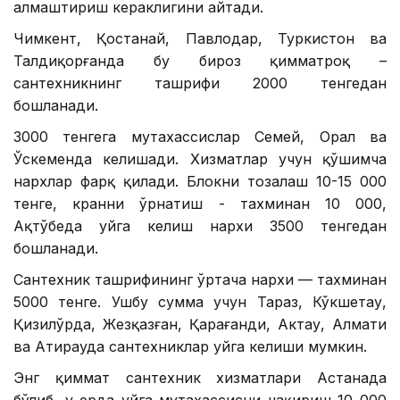
алмаштириш кераклигини айтади.
Чимкент, Қостанай, Павлодар, Туркистон ва
Талдиқорғанда бу бироз қимматроқ –
сантехникнинг ташрифи 2000 тенгедан
бошланади.
3000 тенгега мутахассислар Семей, Орал ва
Ўскеменда келишади. Хизматлар учун қўшимча
нархлар фарқ қилади. Блокни тозалаш 10-15 000
тенге, кранни ўрнатиш - тахминан 10 000,
Ақтўбеда уйга келиш нархи 3500 тенгедан
бошланади.
Сантехник ташрифининг ўртача нархи — тахминан
5000 тенге. Ушбу сумма учун Тараз, Кўкшетау,
Қизилўрда, Жезқазған, Қарағанди, Актау, Алмати
ва Атирауда сантехниклар уйга келиши мумкин.
Энг қиммат сантехник хизматлари Астанада