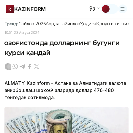
KAZINFORM
ЎЗ
Сайлов-2026
Ақорда
Тайинлов
Ҳодиса
Қонун ва интизо
Тренд:
10:51, 23 Август 2024
Қозоғистонда долларнинг бугунги
курси қандай
ALMATY. Кazinform - Астана ва Алматидаги валюта
айирбошлаш шохобчаларида доллар 476-480
тенгедан сотилмоқда.