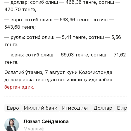
— доллар: сотиб олиш — 468,38 тенге, сотиш —
470,70 тенге;
— евро: сотиб олиш — 538,36 тенге, сотиш —
543,68 тенге;
— рубль: сотиб олиш — 5,41 тенге, сотиш — 5,56
тенге.
— юань: сотиб олиш — 69,03 тенге, сотиш — 71,62
тенге.
Эслатиб ўтамиз, 7 август куни Қозоғистонда
доллар қанча тенгедан сотилиши ҳақида хабар
берган эдик.
Евро
Миллий банк
Иқтисодиёт
Доллар
Бирж
Ляззат Сейданова
Муаллиф