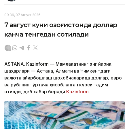
09:36, 07 Август 2026
7 август куни Қозоғистонда доллар
қанча тенгедан сотилади
ASTANA. Kazinform — Мамлакатнинг энг йирик
шаҳарлари — Астана, Алмати ва Чимкентдаги
валюта айирбошлаш шохобчаларида доллар, евро
ва рублнинг ўртача ҳисобланган курси тақдим
этилди, деб хабар беради
Kazinform
.