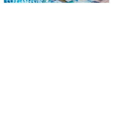
Коллаж: Kazinform/ Canva
Kurs.kz маълумотларига кўра, Астанадаги
валюта айирбошлаш шохобчаларидаги жорий
ўртача валюта курси:
доллар: сотиб олиш — 465,43 тенге, сотиш —
472,32 тенге;
евро: сотиб олиш — 533,94 тенге, сотиш — 543,87
тенге;
рубль: сотиб олиш — 5,50 тенге, сотиш — 5,70