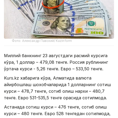
Фото: Александр Павский/ Kazinform
Миллий банкнинг 23 августдаги расмий курсига
кўра, 1 доллар – 479,08 тенге. Россия рублининг
ўртача курси - 5,26 тенге. Евро – 533,50 тенге.
Kurs.kz хабарига кўра, Алматида валюта
айирбошлаш шохобчаларида 1 долларнинг сотиш
курси – 478,7 тенге, сотиб олиш нархи – 480,7
тенге. Евро 531-535,5 тенге орасида сотилмоқда.
Астанада сотиш курси – 476 тенге, сотиб олиш
курси – 480 тенге. Евро 528 тенгедан сотилмоқда,