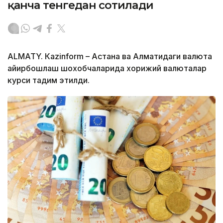
қанча тенгедан сотилади
ALMATY. Кazinform – Астана ва Алматидаги валюта
айирбошлаш шохобчаларида хорижий валюталар
курси тақдим этилди.