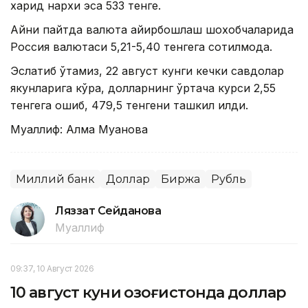
харид нархи эса 533 тенге.
Айни пайтда валюта айирбошлаш шохобчаларида
Россия валютаси 5,21-5,40 тенгега сотилмоқда.
Эслатиб ўтамиз, 22 август кунги кечки савдолар
якунларига кўра, долларнинг ўртача курси 2,55
тенгега ошиб, 479,5 тенгени ташкил қилди.
Муаллиф: Алма Муқанова
Миллий банк
Доллар
Биржа
Рубль
Ляззат Сейданова
Муаллиф
09:37, 10 Август 2026
10 август куни Қозоғистонда доллар