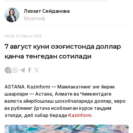
Ляззат Сейданова
Муаллиф
09:36, 07 Август 2026
7 август куни Қозоғистонда доллар
қанча тенгедан сотилади
ASTANA. Kazinform — Мамлакатнинг энг йирик
шаҳарлари — Астана, Алмати ва Чимкентдаги
валюта айирбошлаш шохобчаларида доллар, евро
ва рублнинг ўртача ҳисобланган курси тақдим
этилди, деб хабар беради
Kazinform
.