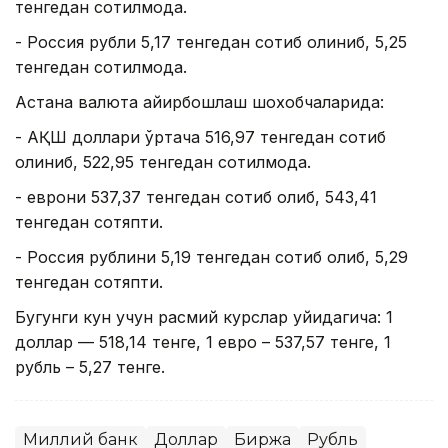
тенгедан сотилмоқда.
- Россия рубли 5,17 тенгедан сотиб олиниб, 5,25
тенгедан сотилмоқда.
Астана валюта айирбошлаш шохобчаларида:
- АҚШ доллари ўртача 516,97 тенгедан сотиб
олиниб, 522,95 тенгедан сотилмоқда.
- еврони 537,37 тенгедан сотиб олиб, 543,41
тенгедан сотяпти.
- Россия рублини 5,19 тенгедан сотиб олиб, 5,29
тенгедан сотяпти.
Бугунги кун учун расмий курслар қуйидагича: 1
доллар — 518,14 тенге, 1 евро – 537,57 тенге, 1
рубль – 5,27 тенге.
Миллий банк
Доллар
Биржа
Рубль