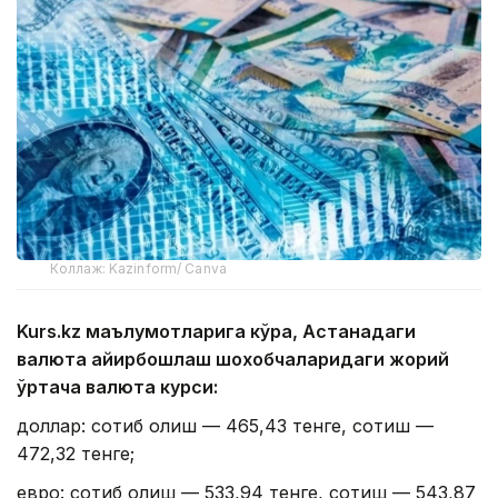
Коллаж: Kazinform/ Canva
Kurs.kz маълумотларига кўра, Астанадаги
валюта айирбошлаш шохобчаларидаги жорий
ўртача валюта курси:
доллар: сотиб олиш — 465,43 тенге, сотиш —
472,32 тенге;
евро: сотиб олиш — 533,94 тенге, сотиш — 543,87