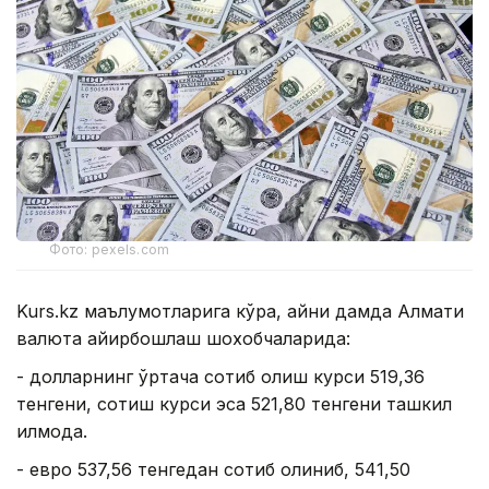
Фото: pexels.com
Kurs.kz маълумотларига кўра, айни дамда Алмати
валюта айирбошлаш шохобчаларида:
- долларнинг ўртача сотиб олиш курси 519,36
тенгени, сотиш курси эса 521,80 тенгени ташкил
қилмоқда.
- евро 537,56 тенгедан сотиб олиниб, 541,50