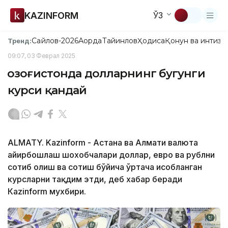
KAZINFORM
ЎЗ
Сайлов-2026
Ақорда
Тайинлов
Ҳодиса
Қонун ва интизо
Тренд:
09:07, 03 Феврал 2025
Қозоғистонда долларнинг бугунги
курси қандай
ALMATY. Kazinform - Астана ва Алмати валюта
айирбошлаш шохобчалари доллар, евро ва рублни
сотиб олиш ва сотиш бўйича ўртача ҳисобланган
курсларни тақдим этди, деб хабар беради
Кazinform мухбири.