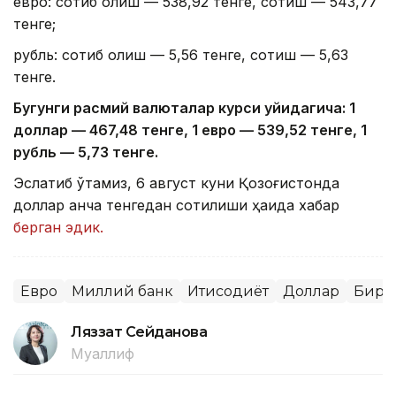
евро: сотиб олиш — 538,92 тенге, сотиш — 543,77
тенге;
рубль: сотиб олиш — 5,56 тенге, сотиш — 5,63
тенге.
Бугунги расмий валюталар курси қуйидагича: 1
доллар — 4
67,4
8 тенге, 1 евро — 5
39,52
тенге, 1
рубль — 5
,7
3 тенге.
Эслатиб ўтамиз, 6 август куни Қозоғистонда
доллар қанча тенгедан сотилиши ҳақида хабар
берган эдик.
Евро
Миллий банк
Иқтисодиёт
Доллар
Бирж
Ляззат Сейданова
Муаллиф