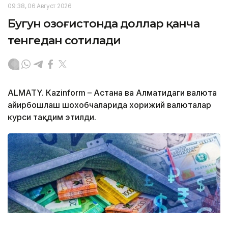
09:38, 06 Август 2026
Бугун Қозоғистонда доллар қанча
тенгедан сотилади
ALMATY. Кazinform – Астана ва Алматидаги валюта
айирбошлаш шохобчаларида хорижий валюталар
курси тақдим этилди.