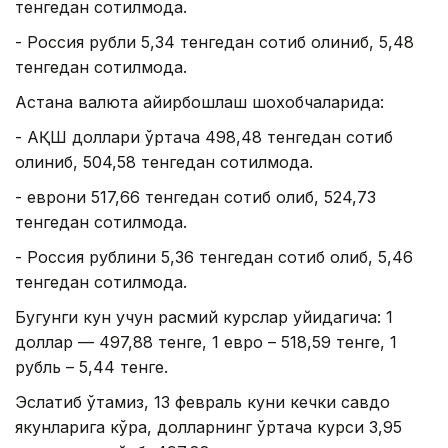
тенгедан сотилмоқда.
- Россия рубли 5,34 тенгедан сотиб олиниб, 5,48
тенгедан сотилмоқда.
Астана валюта айирбошлаш шохобчаларида:
- АҚШ доллари ўртача 498,48 тенгедан сотиб
олиниб, 504,58 тенгедан сотилмоқда.
- еврони 517,66 тенгедан сотиб олиб, 524,73
тенгедан сотилмоқда.
- Россия рублини 5,36 тенгедан сотиб олиб, 5,46
тенгедан сотилмоқда.
Бугунги кун учун расмий курслар қуйидагича: 1
доллар — 497,88 тенге, 1 евро – 518,59 тенге, 1
рубль – 5,44 тенге.
Эслатиб ўтамиз, 13 февраль куни кечки савдо
якунларига кўра, долларнинг ўртача курси 3,95