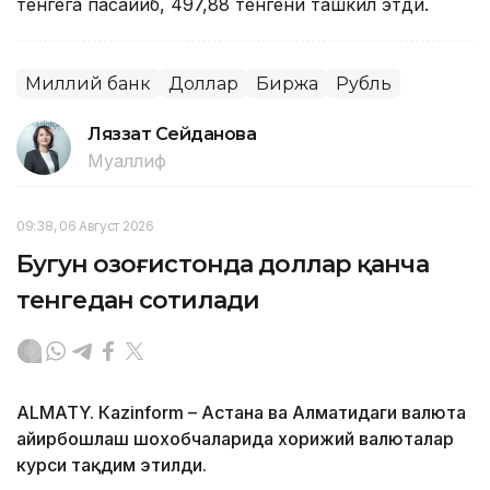
тенгега пасайиб, 497,88 тенгени ташкил этди.
Миллий банк
Доллар
Биржа
Рубль
Ляззат Сейданова
Муаллиф
09:38, 06 Август 2026
Бугун Қозоғистонда доллар қанча
тенгедан сотилади
ALMATY. Кazinform – Астана ва Алматидаги валюта
айирбошлаш шохобчаларида хорижий валюталар
курси тақдим этилди.