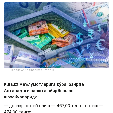
Коллаж: Kazinform / Freepik
Kurs.kz маълумотларига кўра, ҳозирда
Астанадаги валюта айирбошлаш
шохобчаларида:
— доллар: сотиб олиш — 467,00 тенге, сотиш —
474,00 тенге;