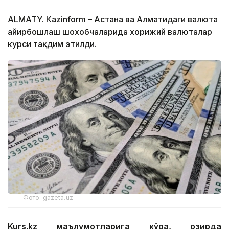
ALMATY. Кazinform – Астана ва Алматидаги валюта
айирбошлаш шохобчаларида хорижий валюталар
курси тақдим этилди.
Фото: gazeta.uz
Kurs.kz маълумотларига кўра, ҳозирда