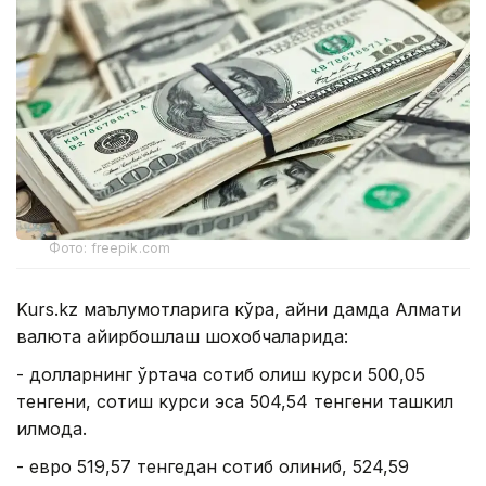
Фото: freepik.com
Kurs.kz маълумотларига кўра, айни дамда Алмати
валюта айирбошлаш шохобчаларида:
- долларнинг ўртача сотиб олиш курси 500,05
тенгени, сотиш курси эса 504,54 тенгени ташкил
қилмоқда.
- евро 519,57 тенгедан сотиб олиниб, 524,59