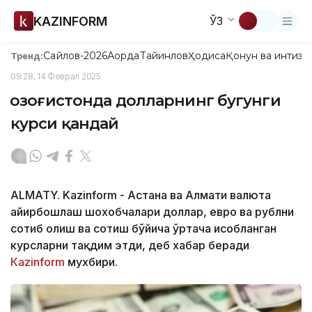
KAZINFORM
ЎЗ
Сайлов-2026
Ақорда
Тайинлов
Ҳодиса
Қонун ва интизо
Тренд:
09:28, 14 Феврал 2025
Қозоғистонда долларнинг бугунги
курси қандай
ALMATY. Kazinform - Астана ва Алмати валюта
айирбошлаш шохобчалари доллар, евро ва рублни
сотиб олиш ва сотиш бўйича ўртача ҳисобланган
курсларни тақдим этди, деб хабар беради
Кazinform
мухбири.