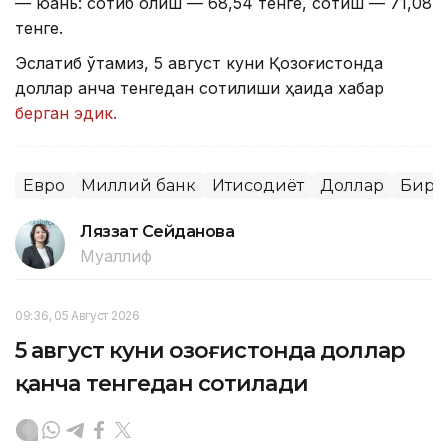
— юань: сотиб олиш — 68,54 тенге, сотиш — 71,08
тенге.
Эслатиб ўтамиз, 5 август куни Қозоғистонда
доллар қанча тенгедан сотилиши ҳақида хабар
берган эдик.
Евро
Миллий банк
Иқтисодиёт
Доллар
Бирж
Ляззат Сейданова
Муаллиф
09:36, 05 Август 2026
5 август куни Қозоғистонда доллар
қанча тенгедан сотилади