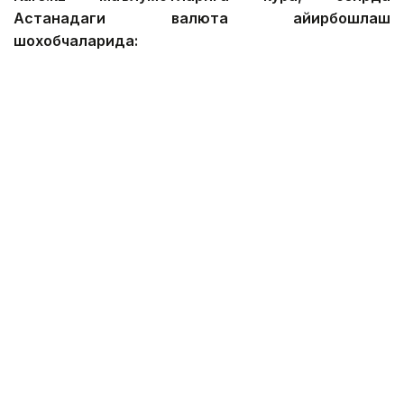
Астанадаги валюта айирбошлаш
шохобчаларида:
— доллар: сотиб олиш — 467,12 тенге, сотиш —
474,01 тенге;
— евро: сотиб олиш — 535,92 тенге, сотиш —
545,89 тенге;
— рубль: сотиб олиш — 5,49 тенге, сотиш — 5,69
тенге;
— юань: сотиб олиш — 68,75 тенге, сотиш — 73,21
тенге.
Алматидаги валюта айирбошлаш
шохобчаларида:
— доллар: сотиб олиш — 469,72 тенге, сотиш —
472,21 тенге;
— евро: сотиб олиш — 540,43 тенге, сотиш —