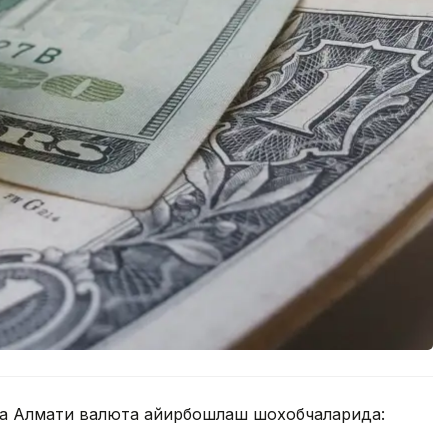
мда Алмати валюта айирбошлаш шохобчаларида: