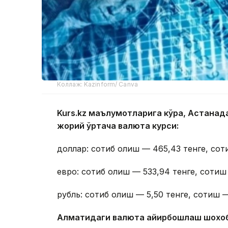
Коллаж: Kazinform/ Canva
Kurs.kz маълумотларига кўра, Астана
жорий ўртача валюта курси:
доллар: сотиб олиш — 465,43 тенге, сот
евро: сотиб олиш — 533,94 тенге, сотиш
рубль: сотиб олиш — 5,50 тенге, сотиш —
Алматидаги валюта айирбошлаш шохо