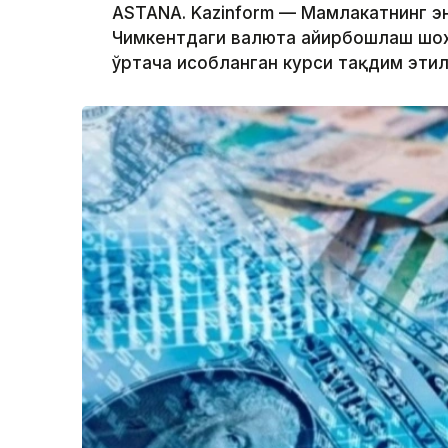
ASTANA. Kazinform — Мамлакатнинг эн
Чимкентдаги валюта айирбошлаш шох
ўртача ҳисобланган курси тақдим эти