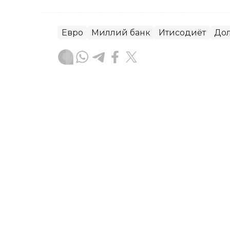
Евро
Миллий банк
Иқтисодиёт
До
Ляззат Сейданова
Муаллиф
09:38, 06 Август 2026
Бугун Қозоғистонда долл
ALMATY. Кazinform – Астана ва Алм
хорижий валюталар курси тақдим эти