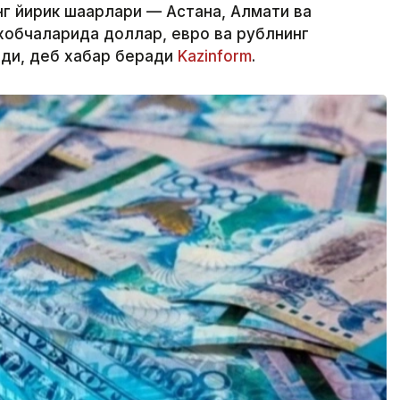
г йирик шаҳарлари — Астана, Алмати ва
обчаларида доллар, евро ва рублнинг
лди, деб хабар беради
Kazinform
.