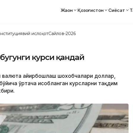
Жаҳон
Қозоғистон
Сиёсат
Т
нституциявий ислоҳот
Сайлов-2026
 бугунги курси қандай
ти валюта айирбошлаш шохобчалари доллар,
бўйича ўртача ҳисобланган курсларни тақдим
бири.