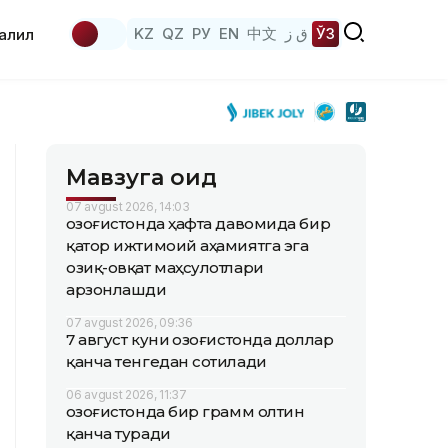
KZ
QZ
РУ
EN
中文
ق ز
ЎЗ
аҳлил
Мавзуга оид
07 avgust 2026, 14:03
Қозоғистонда ҳафта давомида бир
қатор ижтимоий аҳамиятга эга
озиқ-овқат маҳсулотлари
арзонлашди
07 avgust 2026, 09:36
7 август куни Қозоғистонда доллар
қанча тенгедан сотилади
06 avgust 2026, 11:37
Қозоғистонда бир грамм олтин
қанча туради