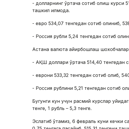
- долларнинг ўртача сотиб олиш курси 51
ташкил қилмоқда.
- евро 534,07 тенгедан сотиб олиниб, 53
- Россия рубли 5,24 тенгедан сотиб олин
Астана валюта айирбошлаш шохобчалар
- АҚШ доллари ўртача 514,40 тенгедан с
- еврони 533,32 тенгедан сотиб олиб, 54
- Россия рублини 5,21 тенгедан сотиб оли
Бугунги кун учун расмий курслар қуйидаги
тенге, 1 рубль – 5,3 тенге.
Эслатиб ўтамиз, 6 февраль куни кечки с
0,75 тенгега пасайиб, 515,31 тенгени таш