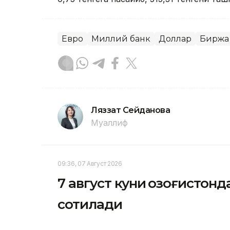
Евро
Миллий банк
Доллар
Биржа
Ляззат Сейданова
Муаллиф
09:36, 07 Август 2026
7 август куни Қозоғистон
сотилади