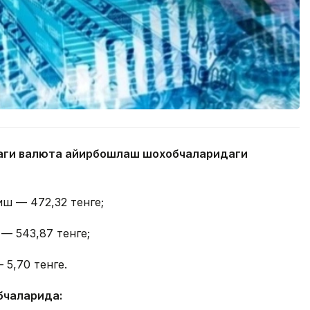
даги валюта айирбошлаш шохобчаларидаги
иш — 472,32 тенге;
 — 543,87 тенге;
 5,70 тенге.
бчаларида: