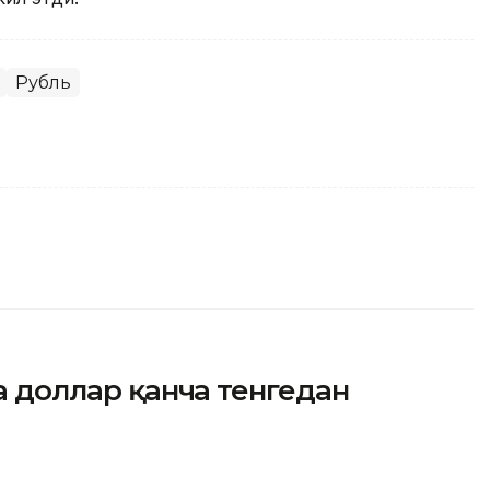
Рубль
да доллар қанча тенгедан