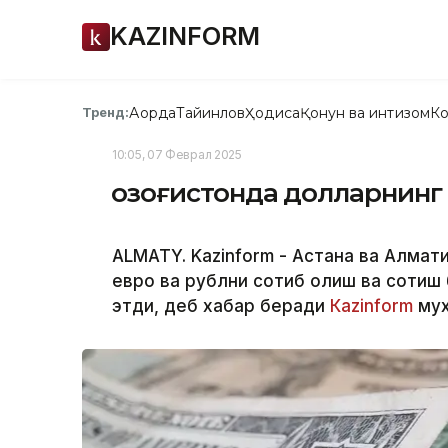
KAZINFORM
Ақорда
Тайинлов
Ҳодиса
Қонун ва интизом
Ко
Тренд:
10:05, 07 Феврал 2025
Қозоғистонда долларнинг
ALMATY. Kazinform - Астана ва Алма
евро ва рублни сотиб олиш ва сотиш 
этди, деб хабар беради
Кazinform
мух