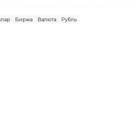
ллар
Биржа
Валюта
Рубль
ар қанча тенгедан сотилади
атидаги валюта айирбошлаш шохобчаларида
лди.