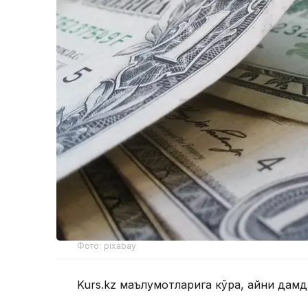
Фото: pixabay
Kurs.kz маълумотларига кўра, айни да