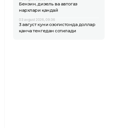
Бензин, дизель ва автогаз
нархлари қандай
03 avgust 2026, 09:36
3 август куни Қозоғистонда доллар
қанча тенгедан сотилади