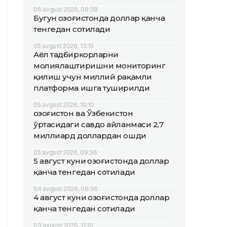
06 avgust 2026, 09:38
Бугун Қозоғистонда доллар қанча
тенгедан сотилади
05 avgust 2026, 13:15
Аёл тадбиркорларни
молиялаштиришни мониторинг
қилиш учун миллий рақамли
платформа ишга туширилди
05 avgust 2026, 10:10
Қозоғистон ва Ўзбекистон
ўртасидаги савдо айланмаси 2,7
миллиард доллардан ошди
05 avgust 2026, 09:36
5 август куни Қозоғистонда доллар
қанча тенгедан сотилади
04 avgust 2026, 09:36
4 август куни Қозоғистонда доллар
қанча тенгедан сотилади
03 avgust 2026, 11:10