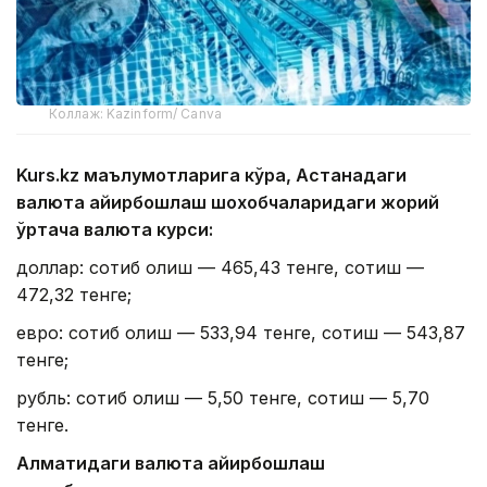
Коллаж: Kazinform/ Canva
Kurs.kz маълумотларига кўра, Астанадаги
валюта айирбошлаш шохобчаларидаги жорий
ўртача валюта курси:
доллар: сотиб олиш — 465,43 тенге, сотиш —
472,32 тенге;
евро: сотиб олиш — 533,94 тенге, сотиш — 543,87
тенге;
рубль: сотиб олиш — 5,50 тенге, сотиш — 5,70
тенге.
Алматидаги валюта айирбошлаш