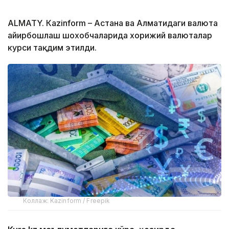
ALMATY. Кazinform – Астана ва Алматидаги валюта
айирбошлаш шохобчаларида хорижий валюталар
курси тақдим этилди.
Коллаж: Kazinform / Freepik