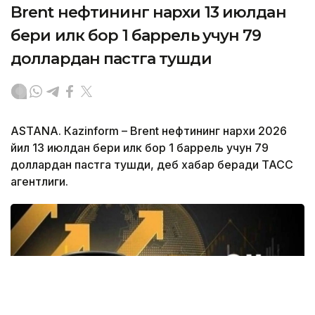
Brent нефтининг нархи 13 июлдан
бери илк бор 1 баррель учун 79
доллардан пастга тушди
ASTANА. Кazinform – Brent нефтининг нархи 2026
йил 13 июлдан бери илк бор 1 баррель учун 79
доллардан пастга тушди, деб хабар беради ТАСС
агентлиги.