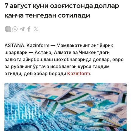
7 август куни Қозоғистонда доллар
қанча тенгедан сотилади
ASTANA. Kazinform — Мамлакатнинг энг йирик
шаҳарлари — Астана, Алмати ва Чимкентдаги
валюта айирбошлаш шохобчаларида доллар, евро
ва рублнинг ўртача ҳисобланган курси тақдим
этилди, деб хабар беради
Kazinform
.