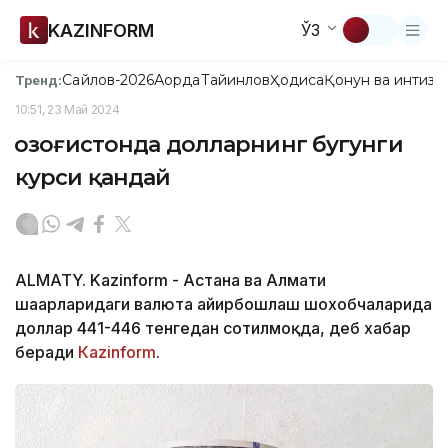
KAZINFORM
ЎЗ
Сайлов-2026
Ақорда
Тайинлов
Ҳодиса
Қонун ва интизо
Тренд:
10:51, 23 Май 2024
Қозоғистонда долларнинг бугунги
курси қандай
ALMATY. Kazinform - Астана ва Алмати
шаҳарларидаги валюта айирбошлаш шохобчаларида
доллар 441-446 тенгедан сотилмоқда, деб хабар
беради
Каzinform
.