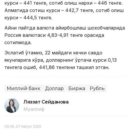
курси – 441 тенге, сотиб олиш нархи – 446 тенге.
Алматида сотиш курси – 442,7 тенге, сотиб олиш
курси – 444,5 тенге.
Айни пайтда валюта айирбошлаш шохобчаларида
Россия валютаси 4,83-4,91 тенге орасида
сотилмоқда.
Эслатиб ўтамиз, 22 майдаги кечки савдо
якунларига кўра, долларнинг ўртача курси 0,13
тенгега ошиб, 441,86 тенгени ташкил этган.
Миллий банк
Доллар
Биржа
Рубль
Ляззат Сейданова
Муаллиф
09:36, 07 Август 2026