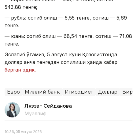
543,88 тенге;
— рубль: сотиб олиш — 5,55 тенге, сотиш — 5,69
тенге.
— юань: сотиб олиш — 68,54 тенге, сотиш — 71,08
тенге.
Эслатиб ўтамиз, 5 август куни Қозоғистонда
доллар қанча тенгедан сотилиши ҳақида хабар
берган эдик.
Евро
Миллий банк
Иқтисодиёт
Доллар
Бирж
Ляззат Сейданова
Муаллиф
10:36, 05 Август 2026