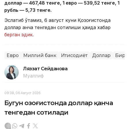
доллар — 4
67,4
8 тенге, 1 евро — 5
39,52
тенге, 1
рубль — 5
,7
3 тенге.
Эслатиб ўтамиз, 6 август куни Қозоғистонда
доллар қанча тенгедан сотилиши ҳақида хабар
берган эдик.
Евро
Миллий банк
Иқтисодиёт
Доллар
Бирж
Ляззат Сейданова
Муаллиф
09:38, 06 Август 2026
Бугун Қозоғистонда доллар қанча
тенгедан сотилади