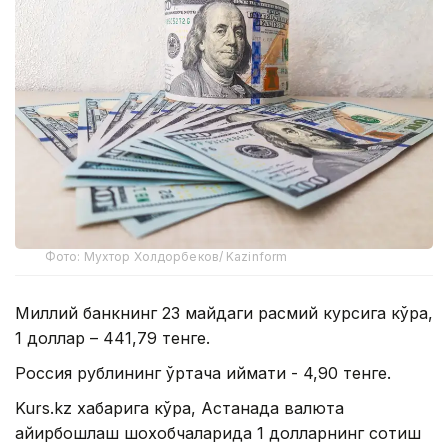
Фото: Мухтор Холдорбеков/ Kazinform
Миллий банкнинг 23 майдаги расмий курсига кўра,
1 доллар – 441,79 тенге.
Россия рублининг ўртача қиймати - 4,90 тенге.
Kurs.kz хабарига кўра, Астанада валюта
айирбошлаш шохобчаларида 1 долларнинг сотиш