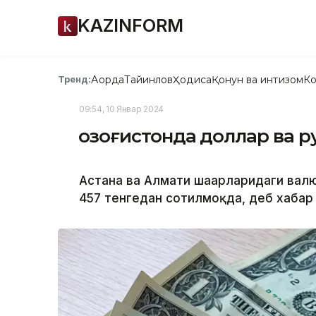
KAZINFORM
Ақорда
Тайинлов
Ҳодиса
Қонун ва интизом
Ко
Тренд:
09:54, 10 Январ 2024
Қозоғистонда доллар ва р
Астана ва Алмати шаҳарларидаги ва
457 тенгедан сотилмоқда, деб хабар 