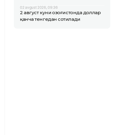
02 avgust 2026, 09:36
2 август куни Қозоғистонда доллар
қанча тенгедан сотилади