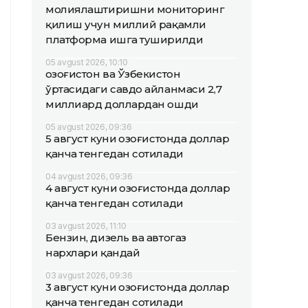
молиялаштиришни мониторинг
қилиш учун миллий рақамли
платформа ишга туширилди
05 avgust 2026, 10:10
Қозоғистон ва Ўзбекистон
ўртасидаги савдо айланмаси 2,7
миллиард доллардан ошди
05 avgust 2026, 09:36
5 август куни Қозоғистонда доллар
қанча тенгедан сотилади
04 avgust 2026, 09:36
4 август куни Қозоғистонда доллар
қанча тенгедан сотилади
03 avgust 2026, 11:10
Бензин, дизель ва автогаз
нархлари қандай
03 avgust 2026, 09:36
3 август куни Қозоғистонда доллар
қанча тенгедан сотилади