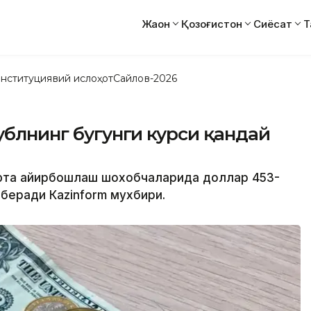
Жаҳон
Қозоғистон
Сиёсат
Т
нституциявий ислоҳот
Сайлов-2026
ублнинг бугунги курси қандай
люта айирбошлаш шохобчаларида доллар 453-
беради Каzinform мухбири.