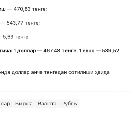
иш — 470,83 тенге;
— 543,77 тенге;
 5,63 тенге.
гича: 1 доллар — 4
67,4
8 тенге, 1 евро — 5
39,52
онда доллар қанча тенгедан сотилиши ҳақида
ллар
Биржа
Валюта
Рубль