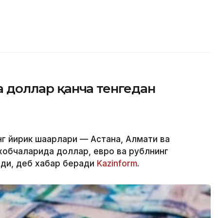
да доллар қанча тенгедан
г йирик шаҳарлари — Астана, Алмати ва
обчаларида доллар, евро ва рублнинг
лди, деб хабар беради
Kazinform
.