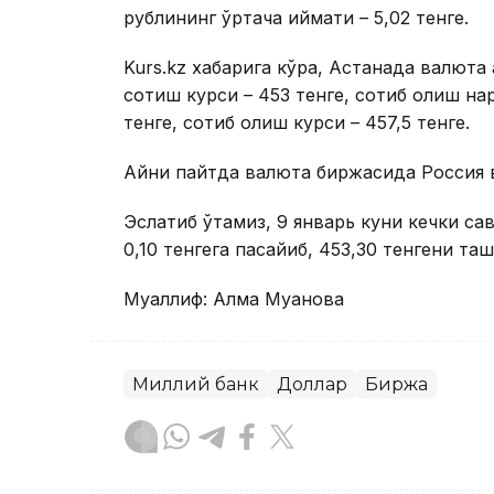
рублининг ўртача қиймати – 5,02 тенге.
Kurs.kz хабарига кўра, Астанада валют
сотиш курси – 453 тенге, сотиб олиш на
тенге, сотиб олиш курси – 457,5 тенге.
Айни пайтда валюта биржасида Россия в
Эслатиб ўтамиз, 9 январь куни кечки са
0,10 тенгега пасайиб, 453,30 тенгени таш
Муаллиф: Алма Муқанова
Миллий банк
Доллар
Биржа