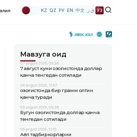
KZ
QZ
РУ
EN
中文
ق ز
ЎЗ
аҳлил
Мавзуга оид
07 avgust 2026, 09:36
7 август куни Қозоғистонда доллар
қанча тенгедан сотилади
06 avgust 2026, 11:37
Қозоғистонда бир грамм олтин
қанча туради
06 avgust 2026, 09:38
Бугун Қозоғистонда доллар қанча
тенгедан сотилади
05 avgust 2026, 13:15
Аёл тадбиркорларни