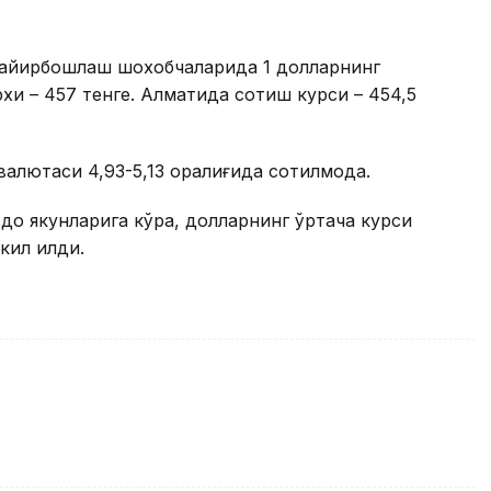
а айирбошлаш шохобчаларида 1 долларнинг
рхи – 457 тенге. Алматида сотиш курси – 454,5
алютаси 4,93-5,13 оралиғида сотилмоқда.
вдо якунларига кўра, долларнинг ўртача курси
кил қилди.