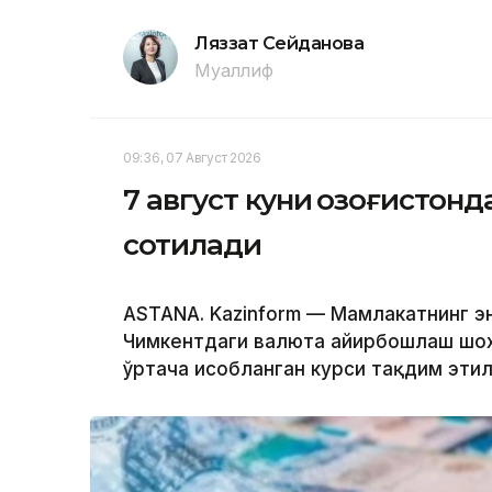
Ляззат Сейданова
Муаллиф
09:36, 07 Август 2026
7 август куни Қозоғистон
сотилади
ASTANA. Kazinform — Мамлакатнинг эн
Чимкентдаги валюта айирбошлаш шох
ўртача ҳисобланган курси тақдим эти