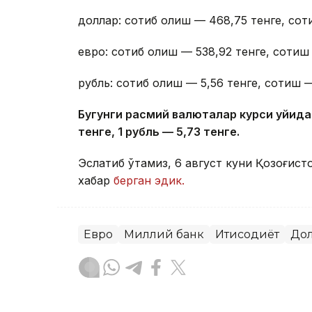
доллар: сотиб олиш — 468,75 тенге, сот
евро: сотиб олиш — 538,92 тенге, сотиш 
рубль: сотиб олиш — 5,56 тенге, сотиш —
Бугунги расмий валюталар курси қуйида
тенге, 1 рубль — 5
,7
3 тенге.
Эслатиб ўтамиз, 6 август куни Қозоғист
хабар
берган эдик.
Евро
Миллий банк
Иқтисодиёт
До