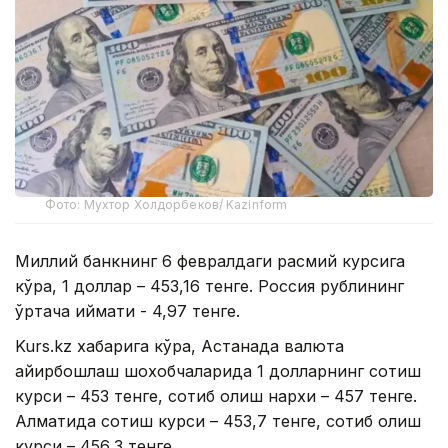
Фото: Мухтор Холдорбеков/ Kazinform
Миллий банкнинг 6 февралдаги расмий курсига
кўра, 1 доллар – 453,16 тенге. Россия рублининг
ўртача қиймати - 4,97 тенге.
Kurs.kz хабарига кўра, Астанада валюта
айирбошлаш шохобчаларида 1 долларнинг сотиш
курси – 453 тенге, сотиб олиш нархи – 457 тенге.
Алматида сотиш курси – 453,7 тенге, сотиб олиш
курси – 456,3 тенге.