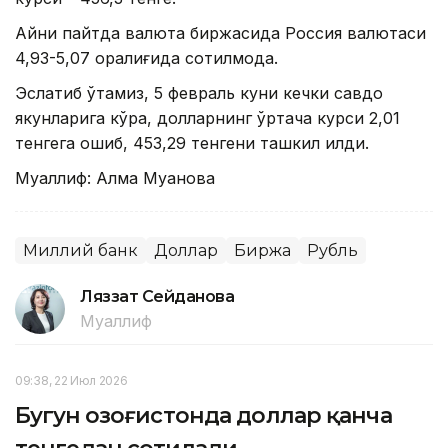
Айни пайтда валюта биржасида Россия валютаси
4,93-5,07 оралиғида сотилмоқда.
Эслатиб ўтамиз, 5 февраль куни кечки савдо
якунларига кўра, долларнинг ўртача курси 2,01
тенгега ошиб, 453,29 тенгени ташкил қилди.
Муаллиф: Алма Муқанова
Миллий банк
Доллар
Биржа
Рубль
Ляззат Сейданова
Муаллиф
09:38, 22 Июл 2026
Бугун Қозоғистонда доллар қанча