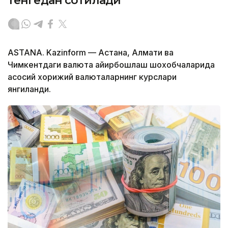
тенгедан сотилади
ASTANA. Kazinform — Астана, Алмати ва
Чимкентдаги валюта айирбошлаш шохобчаларида
асосий хорижий валюталарнинг курслари
янгиланди.