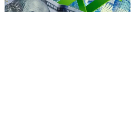
Коллаж: Kazinform / Freepik / Pixabay
Астанада:
• АҚШ доллари: сотиб олиш — 467,84 тенге,
сотиш — 474,80 тенге;
• евро: сотиб олиш — 534,80 тенге, сотиш —
544,79 тенге;
• рубль: сотиб олиш — 5,70 тенге, сотиш — 5,91
тенге.
Алматида: