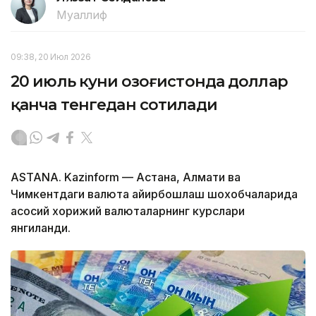
Муаллиф
09:38, 20 Июл 2026
20 июль куни Қозоғистонда доллар
қанча тенгедан сотилади
ASTANA. Kazinform — Астана, Алмати ва
Чимкентдаги валюта айирбошлаш шохобчаларида
асосий хорижий валюталарнинг курслари
янгиланди.