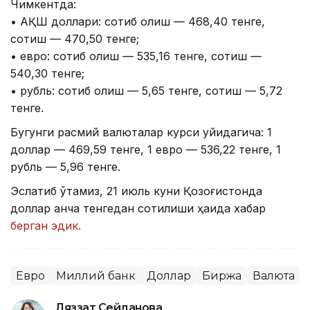
Чимкентда:
• АҚШ доллари: сотиб олиш — 468,40 тенге,
сотиш — 470,50 тенге;
• евро: сотиб олиш — 535,16 тенге, сотиш —
540,30 тенге;
• рубль: сотиб олиш — 5,65 тенге, сотиш — 5,72
тенге.
Бугунги расмий валюталар курси қуйидагича: 1
доллар — 469,59 тенге, 1 евро — 536,22 тенге, 1
рубль — 5,96 тенге.
Эслатиб ўтамиз, 21 июль куни Қозоғистонда
доллар қанча тенгедан сотилиши ҳақида хабар
берган эдик.
Евро
Миллий банк
Доллар
Биржа
Валюта
Ляззат Сейданова