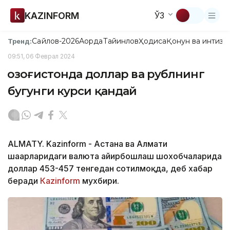
KAZINFORM
ЎЗ
Сайлов-2026
Ақорда
Тайинлов
Ҳодиса
Қонун ва интизо
Тренд:
09:51, 06 Феврал 2024
Қозоғистонда доллар ва рублнинг
бугунги курси қандай
ALMATY. Kazinform - Астана ва Алмати
шаҳарларидаги валюта айирбошлаш шохобчаларида
доллар 453-457 тенгедан сотилмоқда, деб хабар
беради
Каzinform
мухбири.