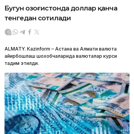
Бугун Қозоғистонда доллар қанча
тенгедан сотилади
ALMATY. Кazinform – Астана ва Алмати валюта
айирбошлаш шохобчаларида валюталар курси
тақдим этилди.