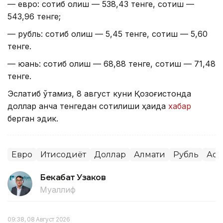
— евро: сотиб олиш — 538,43 тенге, сотиш —
543,96 тенге;
— рубль: сотиб олиш — 5,45 тенге, сотиш — 5,60
тенге.
— юань: сотиб олиш — 68,88 тенге, сотиш — 71,48
тенге.
Эслатиб ўтамиз, 8 август куни Қозоғистонда
доллар қанча тенгедан сотилиши ҳақида
хабар
берган эдик.
Евро
Иқтисодиёт
Доллар
Алмати
Рубль
Аст
Бекабат Узаков
Муаллиф
09:38, 08 Август 2026