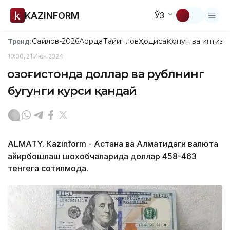
KAZINFORM
ЎЗ
Сайлов-2026
Ақорда
Тайинлов
Ҳодиса
Қонун ва интизо
Тренд:
10:00, 21 Июн 2024
Қозоғистонда доллар ва рублнинг
бугунги курси қандай
ALMATY. Кazinform - Астана ва Алматидаги валюта
айирбошлаш шохобчаларида доллар 458-463
тенгега сотилмоқда.