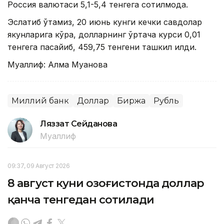
Россия валютаси 5,1-5,4 тенгега сотилмоқда.
Эслатиб ўтамиз, 20 июнь кунги кечки савдолар
якунларига кўра, долларнинг ўртача курси 0,01
тенгега пасайиб, 459,75 тенгени ташкил қилди.
Муаллиф: Алма Муқанова
Миллий банк
Доллар
Биржа
Рубль
Ляззат Сейданова
Муаллиф
09:37, 09 Август 2026
8 август куни Қозоғистонда доллар
қанча тенгедан сотилади