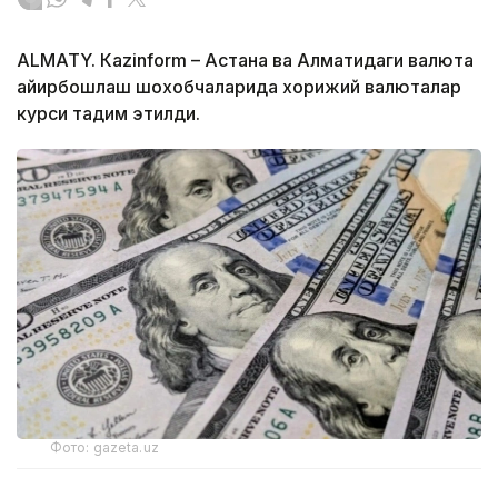
ALMATY. Кazinform – Астана ва Алматидаги валюта
айирбошлаш шохобчаларида хорижий валюталар
курси тақдим этилди.
Фото: gazeta.uz