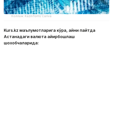
Коллаж: Kazinform/ Canva
Kurs.kz маълумотларига кўра, айни пайтда
Астанадаги валюта айирбошлаш
шохобчаларида:
— доллар: сотиб олиш — 466,13 тенге, сотиш —
473,13 тенге;
— евро: сотиб олиш — 534,11 тенге, сотиш —
544,09 тенге;
— рубль: сотиб олиш — 5,45 тенге, сотиш — 5,65
тенге;
— юань: сотиб олиш — 68,78 тенге, сотиш —
72,97 тенге.
Алматидаги валюта айирбошлаш