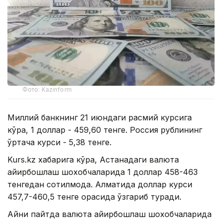
Фото: Kazinform
Миллий банкнинг 21 июндаги расмий курсига
кўра, 1 доллар - 459,60 тенге. Россия рублининг
ўртача курси - 5,38 тенге.
Kurs.kz хабарига кўра, Астанадаги валюта
айирбошлаш шохобчаларида 1 доллар 458-463
тенгедан сотилмоқда. Алматида доллар курси
457,7-460,5 тенге орасида ўзгариб туради.
Айни пайтда валюта айирбошлаш шохобчаларида