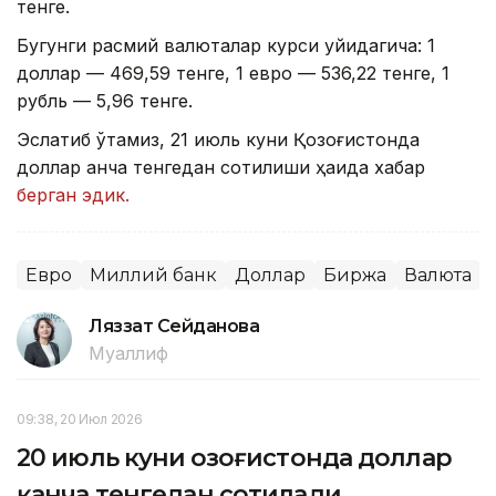
тенге.
Бугунги расмий валюталар курси қуйидагича: 1
доллар — 469,59 тенге, 1 евро — 536,22 тенге, 1
рубль — 5,96 тенге.
Эслатиб ўтамиз, 21 июль куни Қозоғистонда
доллар қанча тенгедан сотилиши ҳақида хабар
берган эдик.
Евро
Миллий банк
Доллар
Биржа
Валюта
Ляззат Сейданова
Муаллиф
09:38, 20 Июл 2026
20 июль куни Қозоғистонда доллар
қанча тенгедан сотилади