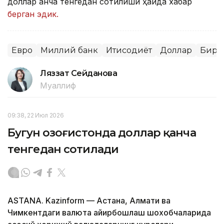
доллар қанча тенгедан сотилиши ҳақида хабар
берган эдик.
Евро
Миллий банк
Иқтисодиёт
Доллар
Бирж
Ляззат Сейданова
Муаллиф
09:38, 22 Июл 2026
Бугун Қозоғистонда доллар қанча
тенгедан сотилади
ASTANA. Kazinform — Астана, Алмати ва
Чимкентдаги валюта айирбошлаш шохобчаларида