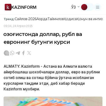
KAZINFORM
ЎЗ
Сайлов-2026
Ақорда
Тайинлов
Ҳодиса
Қонун ва интизо
Тренд:
09:34, 24 Апрел 2025
Қозоғистонда доллар, рубл ва
евронинг бугунги курси
ALMATY. Kazinform - Астана ва Алмати валюта
айирбошлаш шохобчалари доллар, евро ва рублни
сотиб олиш ва сотиш бўйича ўртача ҳисобланган
курсларни тақдим этди, деб хабар беради
Кazinform мухбири.