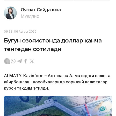
Ляззат Сейданова
Муаллиф
09:38, 06 Август 2026
Бугун Қозоғистонда доллар қанча
тенгедан сотилади
ALMATY. Кazinform – Астана ва Алматидаги валюта
айирбошлаш шохобчаларида хорижий валюталар
курси тақдим этилди.