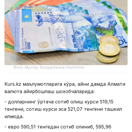
Фото: Мухтор Холдорбеков/ Kazinform
Kurs.kz маълумотларига кўра, айни дамда Алмати
валюта айирбошлаш шохобчаларида:
- долларнинг ўртача сотиб олиш курси 519,15
тенгени, сотиш курси эса 521,07 тенгени ташкил
қилмоқда.
- евро 590,51 тенгедан сотиб олиниб, 595,96