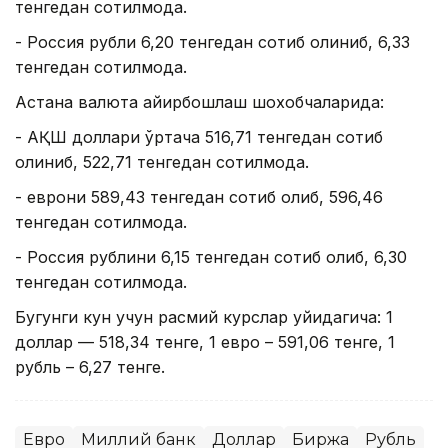
тенгедан сотилмоқда.
- Россия рубли 6,20 тенгедан сотиб олиниб, 6,33
тенгедан сотилмоқда.
Астана валюта айирбошлаш шохобчаларида:
- АҚШ доллари ўртача 516,71 тенгедан сотиб
олиниб, 522,71 тенгедан сотилмоқда.
- еврони 589,43 тенгедан сотиб олиб, 596,46
тенгедан сотилмоқда.
- Россия рублини 6,15 тенгедан сотиб олиб, 6,30
тенгедан сотилмоқда.
Бугунги кун учун расмий курслар қуйидагича: 1
доллар — 518,34 тенге, 1 евро – 591,06 тенге, 1
рубль – 6,27 тенге.
Евро
Миллий банк
Доллар
Биржа
Рубль