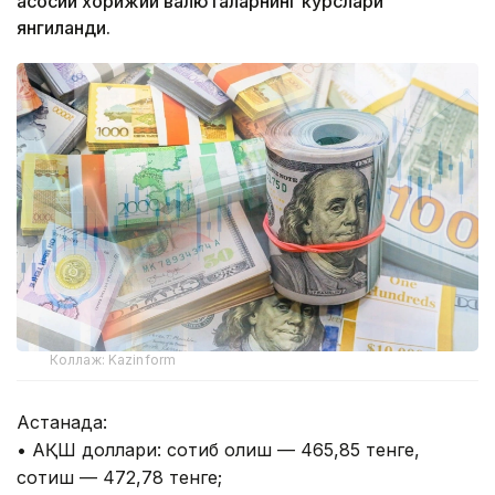
асосий хорижий валюталарнинг курслари
янгиланди.
Коллаж: Kazinform
Астанада:
• АҚШ доллари: сотиб олиш — 465,85 тенге,
сотиш — 472,78 тенге;