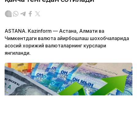
ASTANA. Kazinform — Астана, Алмати ва
Чимкентдаги валюта айирбошлаш шохобчаларида
асосий хорижий валюталарнинг курслари
янгиланди.