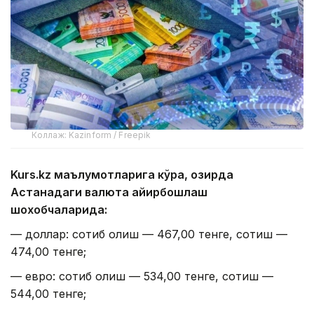
Коллаж: Kazinform / Freepik
Kurs.kz маълумотларига кўра, ҳозирда
Астанадаги валюта айирбошлаш
шохобчаларида:
— доллар: сотиб олиш — 467,00 тенге, сотиш —
474,00 тенге;
— евро: сотиб олиш — 534,00 тенге, сотиш —
544,00 тенге;