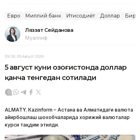
Евро
Миллий банк
Иқтисодиёт
Доллар
Бирж
Ляззат Сейданова
Муаллиф
09:36, 05 Август 2026
5 август куни Қозоғистонда доллар
қанча тенгедан сотилади
ALMATY. Кazinform – Астана ва Алматидаги валюта
айирбошлаш шохобчаларида хорижий валюталар
курси тақдим этилди.