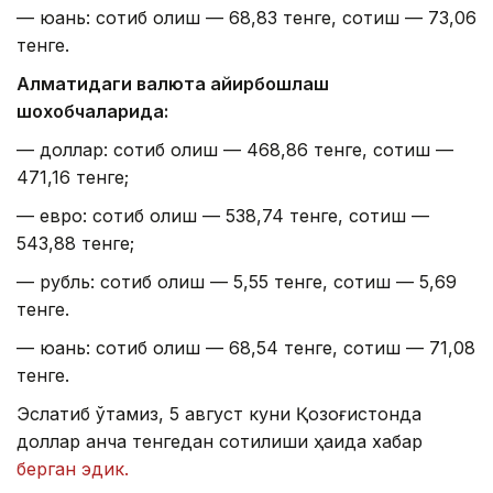
— юань: сотиб олиш — 68,83 тенге, сотиш — 73,06
тенге.
Алматидаги валюта айирбошлаш
шохобчаларида:
— доллар: сотиб олиш — 468,86 тенге, сотиш —
471,16 тенге;
— евро: сотиб олиш — 538,74 тенге, сотиш —
543,88 тенге;
— рубль: сотиб олиш — 5,55 тенге, сотиш — 5,69
тенге.
— юань: сотиб олиш — 68,54 тенге, сотиш — 71,08
тенге.
Эслатиб ўтамиз, 5 август куни Қозоғистонда
доллар қанча тенгедан сотилиши ҳақида хабар
берган эдик.