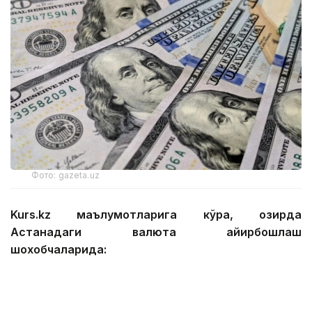
Фото: gazeta.uz
Kurs.kz маълумотларига кўра, ҳозирда
Астанадаги валюта айирбошлаш
шохобчаларида:
— доллар: сотиб олиш — 467,12 тенге, сотиш —
474,01 тенге;