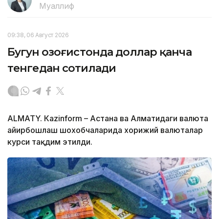
Муаллиф
09:38, 06 Август 2026
Бугун Қозоғистонда доллар қанча
тенгедан сотилади
ALMATY. Кazinform – Астана ва Алматидаги валюта
айирбошлаш шохобчаларида хорижий валюталар
курси тақдим этилди.