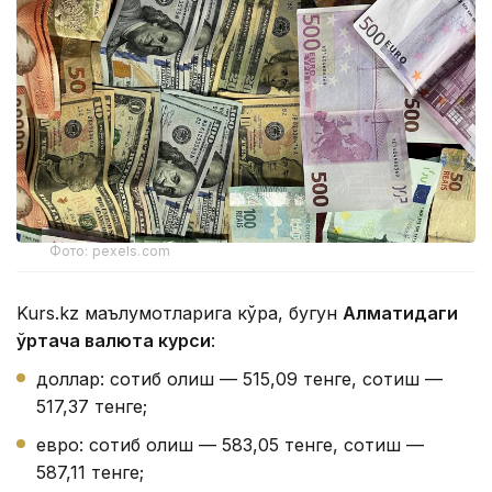
Фото: pexels.com
Kurs.kz маълумотларига кўра, бугун
Алматидаги
ўртача валюта курси
:
доллар: сотиб олиш — 515,09 тенге, сотиш —
517,37 тенге;
евро: сотиб олиш — 583,05 тенге, сотиш —
587,11 тенге;