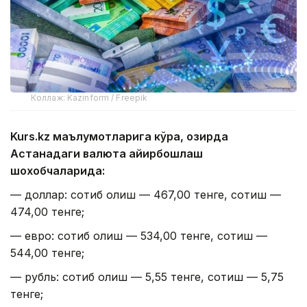
Коллаж: Kazinform / Freepik
Kurs.kz маълумотларига кўра, ҳозирда
Астанадаги валюта айирбошлаш
шохобчаларида:
— доллар: сотиб олиш — 467,00 тенге, сотиш —
474,00 тенге;
— евро: сотиб олиш — 534,00 тенге, сотиш —
544,00 тенге;
— рубль: сотиб олиш — 5,55 тенге, сотиш — 5,75
тенге;