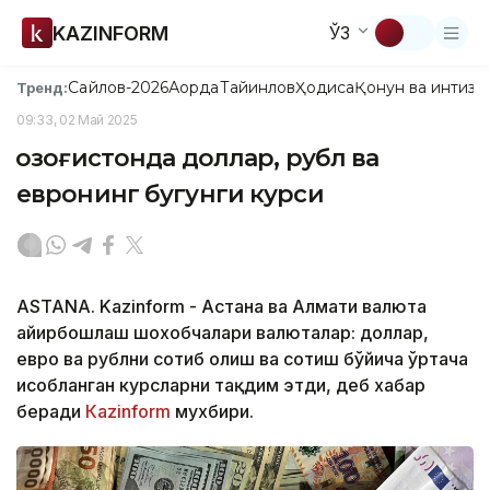
KAZINFORM
ЎЗ
Сайлов-2026
Ақорда
Тайинлов
Ҳодиса
Қонун ва интизо
Тренд:
09:33, 02 Май 2025
Қозоғистонда доллар, рубл ва
евронинг бугунги курси
ASTANA. Kazinform - Астана ва Алмати валюта
айирбошлаш шохобчалари валюталар: доллар,
евро ва рублни сотиб олиш ва сотиш бўйича ўртача
ҳисобланган курсларни тақдим этди, деб хабар
беради
Кazinform
мухбири.