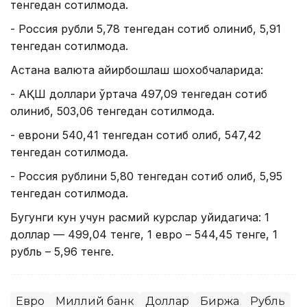
тенгедан сотилмоқда.
- Россия рубли 5,78 тенгедан сотиб олиниб, 5,91
тенгедан сотилмоқда.
Астана валюта айирбошлаш шохобчаларида:
- АҚШ доллари ўртача 497,09 тенгедан сотиб
олиниб, 503,06 тенгедан сотилмоқда.
- еврони 540,41 тенгедан сотиб олиб, 547,42
тенгедан сотилмоқда.
- Россия рублини 5,80 тенгедан сотиб олиб, 5,95
тенгедан сотилмоқда.
Бугунги кун учун расмий курслар қуйидагича: 1
доллар — 499,04 тенге, 1 евро – 544,45 тенге, 1
рубль – 5,96 тенге.
Евро
Миллий банк
Доллар
Биржа
Рубль