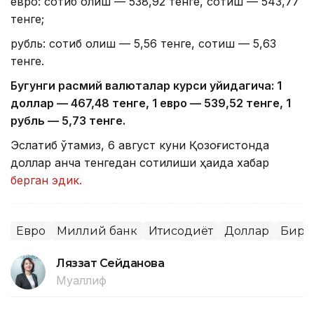
евро: сотиб олиш — 538,92 тенге, сотиш — 543,77
тенге;
рубль: сотиб олиш — 5,56 тенге, сотиш — 5,63
тенге.
Бугунги расмий валюталар курси қуйидагича: 1
доллар — 4
67,4
8 тенге, 1 евро — 5
39,52
тенге, 1
рубль — 5
,7
3 тенге.
Эслатиб ўтамиз, 6 август куни Қозоғистонда
доллар қанча тенгедан сотилиши ҳақида хабар
берган эдик.
Евро
Миллий банк
Иқтисодиёт
Доллар
Бирж
Ляззат Сейданова
Муаллиф