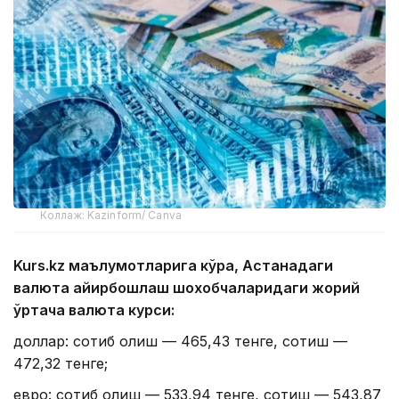
Коллаж: Kazinform/ Canva
Kurs.kz маълумотларига кўра, Астанадаги
валюта айирбошлаш шохобчаларидаги жорий
ўртача валюта курси:
доллар: сотиб олиш — 465,43 тенге, сотиш —
472,32 тенге;
евро: сотиб олиш — 533,94 тенге, сотиш — 543,87