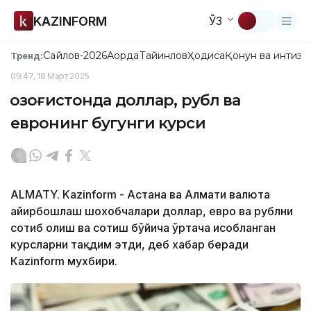
KAZINFORM
ЎЗ
Сайлов-2026
Ақорда
Тайинлов
Ҳодиса
Қонун ва интизо
Тренд:
09:47, 18 Март 2025
Қозоғистонда доллар, рубл ва
евронинг бугунги курси
ALMATY. Kazinform - Астана ва Алмати валюта
айирбошлаш шохобчалари доллар, евро ва рублни
сотиб олиш ва сотиш бўйича ўртача ҳисобланган
курсларни тақдим этди, деб хабар беради
Кazinform мухбири.