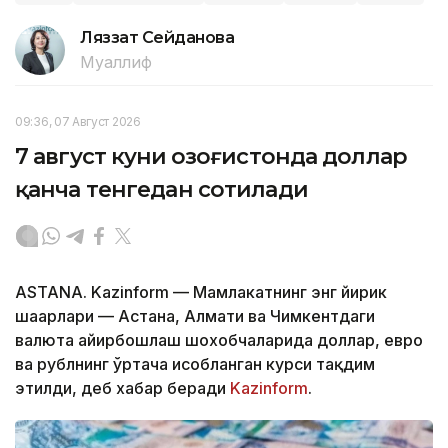
Ляззат Сейданова
Муаллиф
09:36, 07 Август 2026
7 август куни Қозоғистонда доллар
қанча тенгедан сотилади
ASTANA. Kazinform — Мамлакатнинг энг йирик
шаҳарлари — Астана, Алмати ва Чимкентдаги
валюта айирбошлаш шохобчаларида доллар, евро
ва рублнинг ўртача ҳисобланган курси тақдим
этилди, деб хабар беради
Kazinform
.