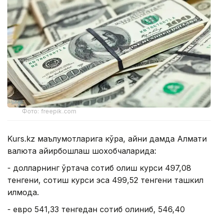
Фото: freepik.com
Kurs.kz маълумотларига кўра, айни дамда Алмати
валюта айирбошлаш шохобчаларида:
- долларнинг ўртача сотиб олиш курси 497,08
тенгени, сотиш курси эса 499,52 тенгени ташкил
қилмоқда.
- евро 541,33 тенгедан сотиб олиниб, 546,40