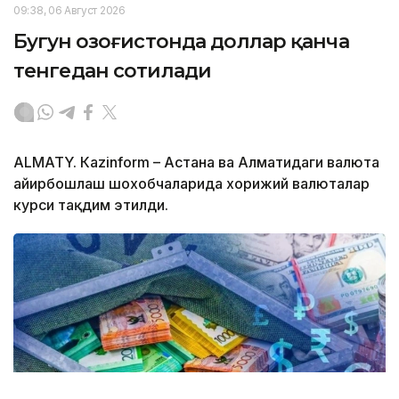
09:38, 06 Август 2026
Бугун Қозоғистонда доллар қанча
тенгедан сотилади
ALMATY. Кazinform – Астана ва Алматидаги валюта
айирбошлаш шохобчаларида хорижий валюталар
курси тақдим этилди.