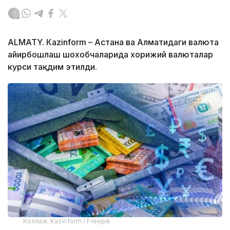
ALMATY. Кazinform – Астана ва Алматидаги валюта
айирбошлаш шохобчаларида хорижий валюталар
курси тақдим этилди.
Коллаж: Kazinform / Freepik