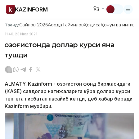
KAZINFORM
ЎЗ
Сайлов-2026
Ақорда
Тайинлов
Ҳодиса
Қонун ва интизо
Тренд:
11:40, 23 Июл 2021
Қозоғистонда доллар курси яна
тушди
ALMATY. Kazinform - Қозоғистон фонд биржасидаги
(КАSЕ) савдолар натижаларига кўра доллар курси
тенгега нисбатан пасайиб кетди, деб хабар беради
Kazinform мухбири.