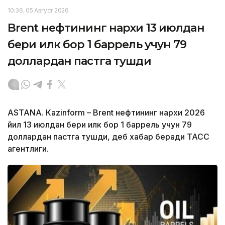
10:36, 05 Август 2026
Brent нефтининг нархи 13 июлдан
бери илк бор 1 баррель учун 79
доллардан пастга тушди
ASTANА. Кazinform – Brent нефтининг нархи 2026
йил 13 июлдан бери илк бор 1 баррель учун 79
доллардан пастга тушди, деб хабар беради ТАСС
агентлиги.