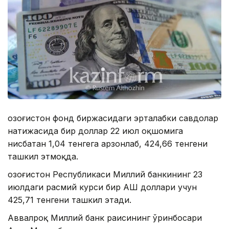
Қозоғистон фонд биржасидаги эрталабки савдолар
натижасида бир доллар 22 июл оқшомига
нисбатан 1,04 тенгега арзонлаб, 424,66 тенгени
ташкил этмоқда.
Қозоғистон Республикаси Миллий банкининг 23
июлдаги расмий курси бир АҚШ доллари учун
425,71 тенгени ташкил этади.
Аввалроқ Миллий банк раисининг ўринбосари