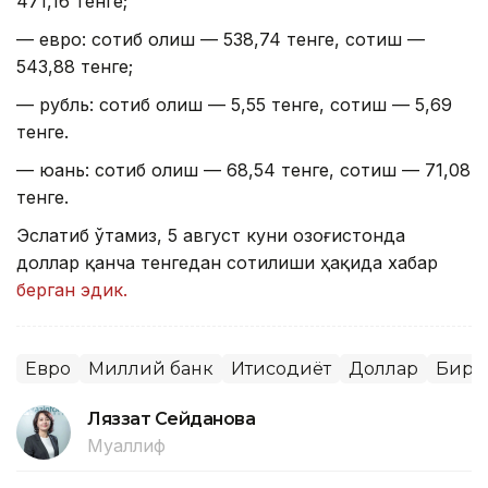
471,16 тенге;
— евро: сотиб олиш — 538,74 тенге, сотиш —
543,88 тенге;
— рубль: сотиб олиш — 5,55 тенге, сотиш — 5,69
тенге.
— юань: сотиб олиш — 68,54 тенге, сотиш — 71,08
тенге.
Эслатиб ўтамиз, 5 август куни Қозоғистонда
доллар қанча тенгедан сотилиши ҳақида хабар
берган эдик.
Евро
Миллий банк
Иқтисодиёт
Доллар
Бирж
Ляззат Сейданова
Муаллиф