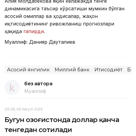
Алия Молдабекова яқин келажакда тенге
динамикасига таъсир кўрсатиши мумкин бўлган
асосий омиллар ва ҳодисалар, жаҳон
иқтисодиётининг ривожланиш прогнозлари
ҳақида
гапирди
.
Муаллиф: Данияр Дауталиев
Асосий янгилик
Миллий банк
Иқтисодиёт
Би
без автора
Муаллиф
09:38, 06 Август 2026
Бугун Қозоғистонда доллар қанча
тенгедан сотилади