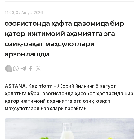
14:03, 07 Август 2026
Қозоғистонда ҳафта давомида бир
қатор ижтимоий аҳамиятга эга
озиқ-овқат маҳсулотлари
арзонлашди
ASTANА. Кazinform – Жорий йилнинг 5 август
ҳолатига кўра, Қозоғистонда ҳисобот ҳафтасида бир
қатор ижтимоий аҳамиятга эга озиқ-овқат
маҳсулотлари нархлари пасайган.