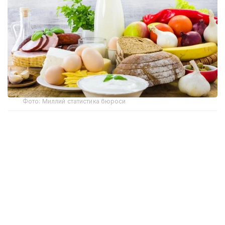
Фото: Миллий статистика бюроси
Миллий статистика бюросининг маълумотларига
кўра, ҳафта давомида бодринг (-2,4%), оқ карам
(-2,1%), помидор, картошка (-1,7%), суяксиз мол
гўшти (-0,4%), олма (-0,3%), гречка ёрмалари
(-0,2%), сметана (-0,1%) нархлари пасайган.
Биринчи навли буғдой унидан пиширилган нон,
суяксиз мол гўшти, товуқ гўшти, парранда гўшти,
қийма, творог, кефир ва чой нархлари ҳафта