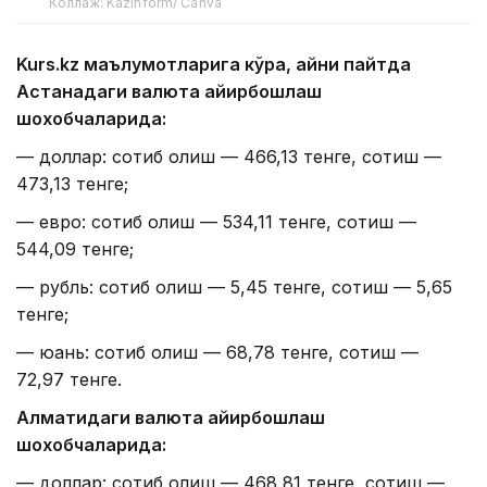
Коллаж: Kazinform/ Canva
Kurs.kz маълумотларига кўра, айни пайтда
Астанадаги валюта айирбошлаш
шохобчаларида:
— доллар: сотиб олиш — 466,13 тенге, сотиш —
473,13 тенге;
— евро: сотиб олиш — 534,11 тенге, сотиш —
544,09 тенге;
— рубль: сотиб олиш — 5,45 тенге, сотиш — 5,65
тенге;
— юань: сотиб олиш — 68,78 тенге, сотиш —
72,97 тенге.
Алматидаги валюта айирбошлаш
шохобчаларида:
— доллар: сотиб олиш — 468,81 тенге, сотиш —