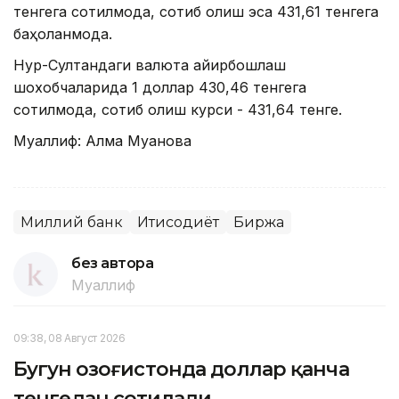
тенгега сотилмоқда, сотиб олиш эса 431,61 тенгега
баҳоланмоқда.
Нур-Султандаги валюта айирбошлаш
шохобчаларида 1 доллар 430,46 тенгега
сотилмоқда, сотиб олиш курси - 431,64 тенге.
Муаллиф: Алма Муқанова
Миллий банк
Иқтисодиёт
Биржа
без автора
Муаллиф
09:38, 08 Август 2026
Бугун Қозоғистонда доллар қанча
тенгедан сотилади