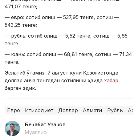
471,07 тенге;
— евро: сотиб олиш — 537,95 тенге, сотиш —
543,25 тенге;
— рубль: сотиб олиш — 5,52 тенге, сотиш — 5,65
тенге.
— юань: сотиб олиш — 68,81 тенге, сотиш — 71,34
тенге.
Эслатиб ўтамиз, 7 август куни Қозоғистонда
доллар қанча тенгедан сотилиши ҳақида
хабар
берган эдик.
Евро
Иқтисодиёт
Доллар
Алмати
Рубль
Аст
Бекабат Узаков
Муаллиф