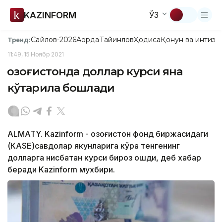
KAZINFORM
ЎЗ
Сайлов-2026
Ақорда
Тайинлов
Ҳодиса
Қонун ва интизо
Тренд:
11:49, 15 Ноябр 2021
Қозоғистонда доллар курси яна
кўтарила бошлади
ALMATY. Kazinform - Қозоғистон фонд биржасидаги
(КASЕ)савдолар якунларига кўра тенгенинг
долларга нисбатан курси бироз ошди, деб хабар
беради Kazinform мухбири.