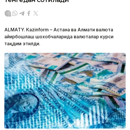
ALMATY. Кazinform – Астана ва Алмати валюта
айирбошлаш шохобчаларида валюталар курси
тақдим этилди.