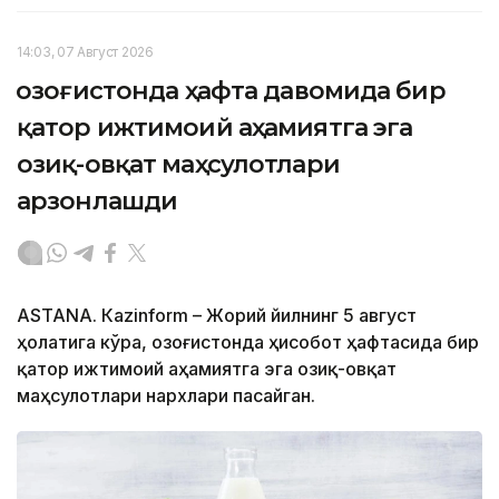
14:03, 07 Август 2026
Қозоғистонда ҳафта давомида бир
қатор ижтимоий аҳамиятга эга
озиқ-овқат маҳсулотлари
арзонлашди
ASTANА. Кazinform – Жорий йилнинг 5 август
ҳолатига кўра, Қозоғистонда ҳисобот ҳафтасида бир
қатор ижтимоий аҳамиятга эга озиқ-овқат
маҳсулотлари нархлари пасайган.