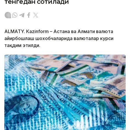
тенгедан сотилади
ALMATY. Кazinform – Астана ва Алмати валюта
айирбошлаш шохобчаларида валюталар курси
тақдим этилди.