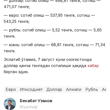
— доллар: сотиб олиш — 468,81 тенге, сотиш —
471,07 тенге;
— евро: сотиб олиш — 537,95 тенге, сотиш —
543,25 тенге;
— рубль: сотиб олиш — 5,52 тенге, сотиш — 5,65
тенге.
— юань: сотиб олиш — 68,81 тенге, сотиш — 71,34
тенге.
Эслатиб ўтамиз, 7 август куни Қозоғистонда
доллар қанча тенгедан сотилиши ҳақида
хабар
берган эдик.
Евро
Иқтисодиёт
Доллар
Алмати
Рубль
Аст
Бекабат Узаков
Муаллиф