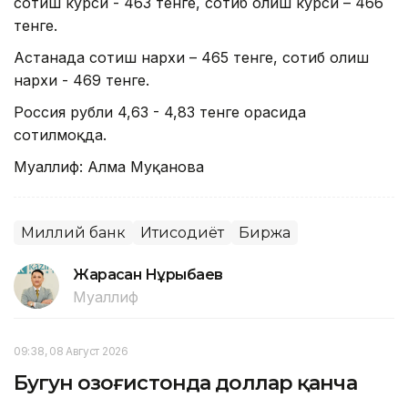
сотиш курси - 463 тенге, сотиб олиш курси – 466
тенге.
Астанада сотиш нархи – 465 тенге, сотиб олиш
нархи - 469 тенге.
Россия рубли 4,63 - 4,83 тенге орасида
сотилмоқда.
Муаллиф: Алма Муқанова
Миллий банк
Иқтисодиёт
Биржа
Жарасқан Нұрыбаев
Муаллиф
09:38, 08 Август 2026
Бугун Қозоғистонда доллар қанча