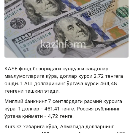
КАSЕ фонд бозоридаги кундузги савдолар
маълумотларига кўра, доллар курси 2,72 тенгега
ошди. 1 АҚШ долларининг ўртача курси 464,48
тенгени ташкил этади.
Миллий банкнинг 7 сентябрдаги расмий курсига
кўра, 1 доллар - 461,41 тенге. Россия рублининг
ўртача қиймати - 4,72 тенге.
Кurs.kz хабарига кўра, Алматида долларнинг