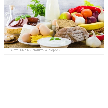
Фото: Миллий статистика бюроси
Миллий статистика бюросининг маълумотларига
кўра, ҳафта давомида бодринг (-2,4%), оқ карам
(-2,1%), помидор, картошка (-1,7%), суяксиз мол
гўшти (-0,4%), олма (-0,3%), гречка ёрмалари
(-0,2%), сметана (-0,1%) нархлари пасайган.
Биринчи навли буғдой унидан пиширилган нон,
суяксиз мол гўшти, товуқ гўшти, парранда гўшти,