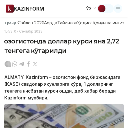
KAZINFORM
ЎЗ
Сайлов-2026
Ақорда
Тайинлов
Ҳодиса
Қонун ва интизо
Тренд:
15:53, 07 Сентябр 2023
Қозоғистонда доллар курси яна 2,72
тенгега кўтарилди
ALMATY. Кazinform – Қозоғистон фонд биржасидаги
(КАSЕ) савдолар якунларига кўра, 1 долларнинг
тенгега нисбатан курси ошди, деб хабар беради
Кazinform мухбири.