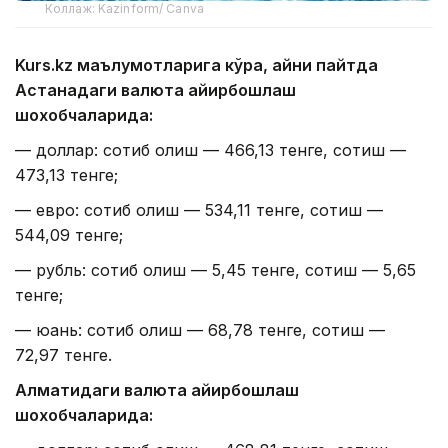
Коллаж: Kazinform/ Canva
Kurs.kz маълумотларига кўра, айни пайтда
Астанадаги валюта айирбошлаш
шохобчаларида:
— доллар: сотиб олиш — 466,13 тенге, сотиш —
473,13 тенге;
— евро: сотиб олиш — 534,11 тенге, сотиш —
544,09 тенге;
— рубль: сотиб олиш — 5,45 тенге, сотиш — 5,65
тенге;
— юань: сотиб олиш — 68,78 тенге, сотиш —
72,97 тенге.
Алматидаги валюта айирбошлаш
шохобчаларида: