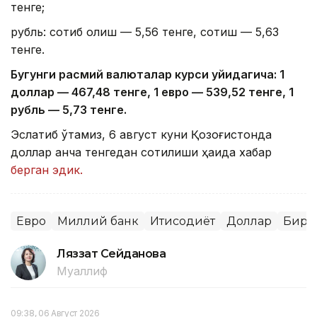
тенге;
рубль: сотиб олиш — 5,56 тенге, сотиш — 5,63
тенге.
Бугунги расмий валюталар курси қуйидагича: 1
доллар — 4
67,4
8 тенге, 1 евро — 5
39,52
тенге, 1
рубль — 5
,7
3 тенге.
Эслатиб ўтамиз, 6 август куни Қозоғистонда
доллар қанча тенгедан сотилиши ҳақида хабар
берган эдик.
Евро
Миллий банк
Иқтисодиёт
Доллар
Бирж
Ляззат Сейданова
Муаллиф
09:38, 06 Август 2026