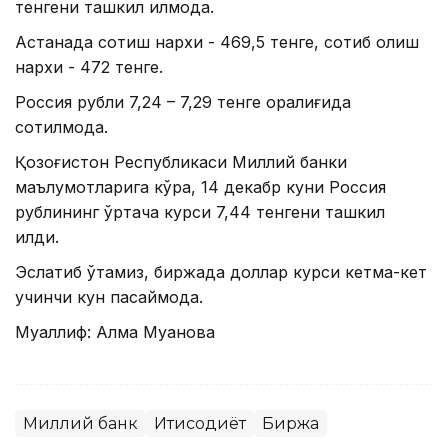
тенгени ташкил қилмоқда.
Астанада сотиш нархи - 469,5 тенге, сотиб олиш
нархи - 472 тенге.
Россия рубли 7,24 – 7,29 тенге оралиғида
сотилмоқда.
Қозоғистон Республикаси Миллий банки
маълумотларига кўра, 14 декабр куни Россия
рублининг ўртача курси 7,44 тенгени ташкил
қилди.
Эслатиб ўтамиз, биржада доллар курси кетма-кет
учинчи кун пасаймоқда.
Муаллиф: Алма Муқанова
Миллий банк
Иқтисодиёт
Биржа