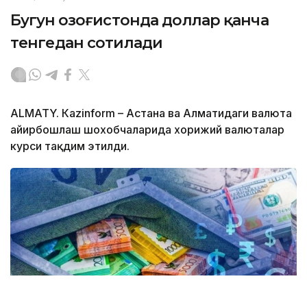
Бугун Қозоғистонда доллар қанча
тенгедан сотилади
ALMATY. Кazinform – Астана ва Алматидаги валюта
айирбошлаш шохобчаларида хорижий валюталар
курси тақдим этилди.