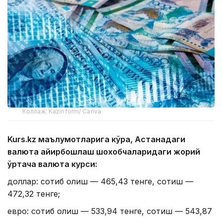
Коллаж: Kazinform/ Canva
Kurs.kz маълумотларига кўра, Астанадаги
валюта айирбошлаш шохобчаларидаги жорий
ўртача валюта курси:
доллар: сотиб олиш — 465,43 тенге, сотиш —
472,32 тенге;
евро: сотиб олиш — 533,94 тенге, сотиш — 543,87