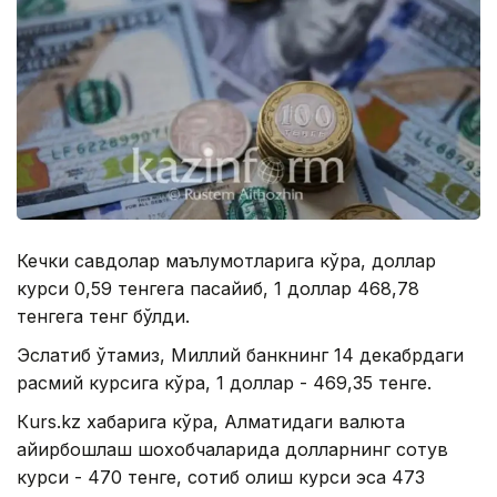
Кечки савдолар маълумотларига кўра, доллар
курси 0,59 тенгега пасайиб, 1 доллар 468,78
тенгега тенг бўлди.
Эслатиб ўтамиз, Миллий банкнинг 14 декабрдаги
расмий курсига кўра, 1 доллар - 469,35 тенге.
Кurs.kz хабарига кўра, Алматидаги валюта
айирбошлаш шохобчаларида долларнинг сотув
курси - 470 тенге, сотиб олиш курси эса 473