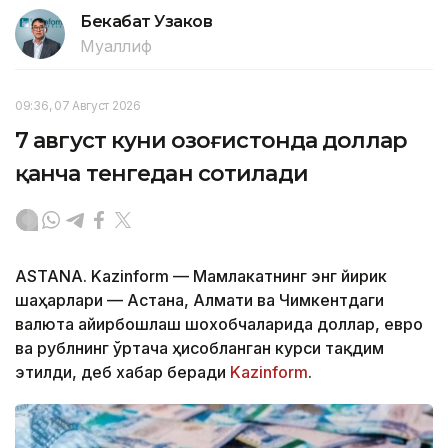
Бекабат Узаков
Муаллиф
09:36, 07 Август 2026
7 август куни Қозоғистонда доллар
қанча тенгедан сотилади
ASTANA. Kazinform — Мамлакатнинг энг йирик
шаҳарлари — Астана, Алмати ва Чимкентдаги
валюта айирбошлаш шохобчаларида доллар, евро
ва рублнинг ўртача ҳисобланган курси тақдим
этилди, деб хабар беради
Kazinform
.