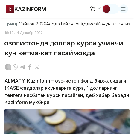
KAZINFORM
ЎЗ
Сайлов-2026
Ақорда
Тайинлов
Ҳодиса
Қонун ва интизо
Тренд:
18:43, 14 Декабр 2022
Қозоғистонда доллар курси учинчи
кун кетма-кет пасаймоқда
ALMATY. Кazinform – Қозоғистон фонд биржасидаги
(КАSЕ)савдолар якунларига кўра, 1 долларнинг
тенгега нисбатан курси пасайган, деб хабар беради
Кazinform мухбири.