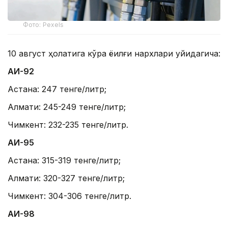
Фото: Pexels
10 август ҳолатига кўра ёқилғи нархлари қуйидагича:
АИ-92
Астана: 247 тенге/литр;
Алмати: 245-249 тенге/литр;
Чимкент: 232-235 тенге/литр.
АИ-95
Астана: 315-319 тенге/литр;
Алмати: 320-327 тенге/литр;
Чимкент: 304-306 тенге/литр.
АИ-98