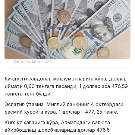
Фото: Kazinform ХАА
Кундузги савдолар маълумотларига кўра, доллар
қиймати 0,60 тенгега пасайди, 1 доллар эса 476,59
тенгега тенг бўлди.
Эслатиб ўтамиз, Миллий банкнинг 4 октябрдаги
расмий курсига кўра, 1 доллар - 477, 25 тенге.
Кurs.kz хабарига кўра, Алматидаги валюта
айирбошлаш шохобчаларида доллар 476,5