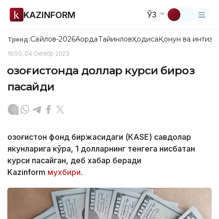
KAZINFORM
ЎЗ
Сайлов-2026
Ақорда
Тайинлов
Ҳодиса
Қонун ва интизо
Тренд:
16:50, 04 Октябр 2023
Қозоғистонда доллар курси бироз
пасайди
Қозоғистон фонд биржасидаги (КАSЕ) савдолар
якунларига кўра, 1 долларнинг тенгега нисбатан
курси пасайган, деб хабар беради
Kazinform
мухбири
.