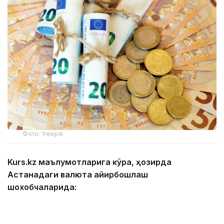
Фото: freepik
Kurs.kz маълумотларига кўра, ҳозирда
Астанадаги валюта айирбошлаш
шохобчаларида:
— доллар: сотиб олиш — 465,94 тенге, сотиш —
472,92 тенге;