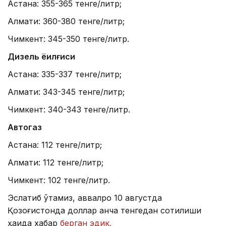
Астана: 355-365 тенге/литр;
Алмати: 360-380 тенге/литр;
Чимкент: 345-350 тенге/литр.
Дизель ёқилғиси
Астана: 335-337 тенге/литр;
Алмати: 343-345 тенге/литр;
Чимкент: 340-343 тенге/литр.
Автогаз
Астана: 112 тенге/литр;
Алмати: 112 тенге/литр;
Чимкент: 102 тенге/литр.
Эслатиб ўтамиз, аввалроқ 10 августда
Қозоғистонда доллар қанча тенгедан сотилиши
ҳақида хабар
берган эдик.