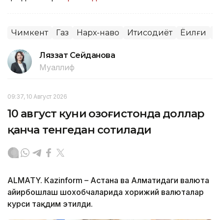
Чимкент
Газ
Нарх-наво
Иқтисодиёт
Ёқилғи
Б
Ляззат Сейданова
Муаллиф
09:37, 10 Август 2026
10 август куни Қозоғистонда доллар
қанча тенгедан сотилади
ALMATY. Кazinform – Астана ва Алматидаги валюта
айирбошлаш шохобчаларида хорижий валюталар
курси тақдим этилди.