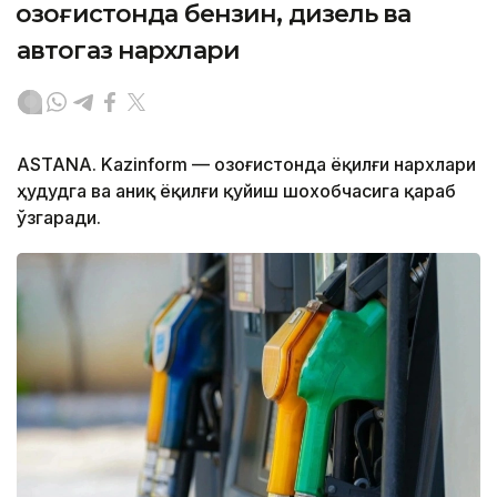
Қозоғистонда бензин, дизель ва
автогаз нархлари
ASTANA. Kazinform — Қозоғистонда ёқилғи нархлари
ҳудудга ва аниқ ёқилғи қуйиш шохобчасига қараб
ўзгаради.