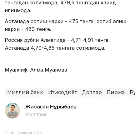
тенгедан сотилмоқда, 479,5 тенгедан харид
қилинмоқда.
Астанада сотиш нархи - 475 тенге, сотиб олиш
нархи - 480 тенге.
Россия рубли Алматида - 4,71-4,91 тенге,
Астанада 4,70-4,85 тенгега сотилмоқда.
Муаллиф: Алма Муқанова
Миллий банк
Иқтисодиёт
Доллар
Биржа
Руб
Жарасқан Нұрыбаев
Муаллиф
10:36, 10 Август 2026