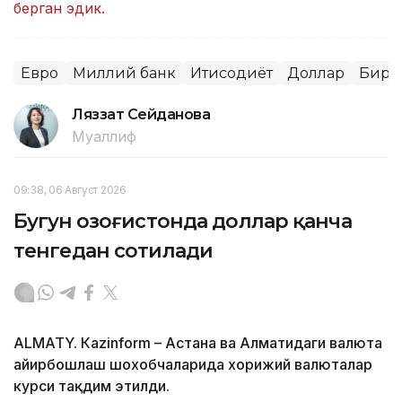
берган эдик.
Евро
Миллий банк
Иқтисодиёт
Доллар
Бирж
Ляззат Сейданова
Муаллиф
09:38, 06 Август 2026
Бугун Қозоғистонда доллар қанча
тенгедан сотилади
ALMATY. Кazinform – Астана ва Алматидаги валюта
айирбошлаш шохобчаларида хорижий валюталар
курси тақдим этилди.