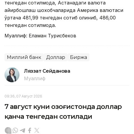
тенгедан сотилмоқда, Астанадаги валюта
айирбошлаш шохобчаларида Америка валютаси
ўртача 481,99 тенгедан сотиб олиниб, 486,00
тенгедан сотилмоқда.
Муаллиф: Еламан Турисбеков
Миллий банк
Доллар
Биржа
Ляззат Сейданова
Муаллиф
09:36, 07 Август 2026
7 август куни Қозоғистонда доллар
қанча тенгедан сотилади