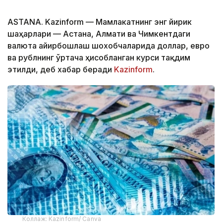
ASTANA. Kazinform — Мамлакатнинг энг йирик
шаҳарлари — Астана, Алмати ва Чимкентдаги
валюта айирбошлаш шохобчаларида доллар, евро
ва рублнинг ўртача ҳисобланган курси тақдим
этилди, деб хабар беради
Kazinform
.
Коллаж: Kazinform/ Canva