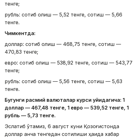
тенге;
рубль: сотиб олиш — 5,52 тенге, сотиш — 5,66
тенге.
Чимкентда:
доллар: сотиб олиш — 468,75 тенге, сотиш —
470,83 тенге;
евро: сотиб олиш — 538,92 тенге, сотиш — 543,77
тенге;
рубль: сотиб олиш — 5,56 тенге, сотиш — 5,63
тенге.
Бугунги расмий валюталар курси қуйидагича: 1
доллар — 4
67,4
8 тенге, 1 евро — 5
39,52
тенге, 1
рубль — 5
,7
3 тенге.
Эслатиб ўтамиз, 6 август куни Қозоғистонда
доллар қанча тенгедан сотилиши ҳақида хабар