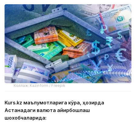
Коллаж: Kazinform / Freepik
Kurs.kz маълумотларига кўра, ҳозирда
Астанадаги валюта айирбошлаш
шохобчаларида:
— доллар: сотиб олиш — 467,00 тенге, сотиш —