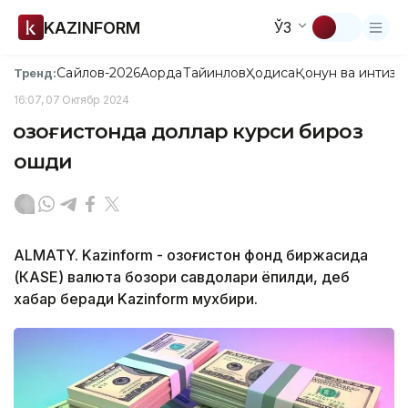
KAZINFORM
ЎЗ
Сайлов-2026
Ақорда
Тайинлов
Ҳодиса
Қонун ва интизо
Тренд:
16:07, 07 Октябр 2024
Қозоғистонда доллар курси бироз
ошди
ALMATY. Kazinform - Қозоғистон фонд биржасида
(КАSE) валюта бозори савдолари ёпилди, деб
хабар беради Kazinform мухбири.