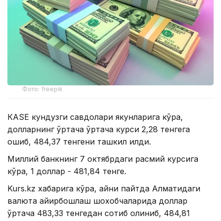
Фото: freepik
КАSE кундузги савдолари якунларига кўра,
долларнинг ўртача ўртача курси 2,28 тенгега
ошиб, 484,37 тенгени ташкил қилди.
Миллий банкнинг 7 октябрдаги расмий курсига
кўра, 1 доллар - 481,84 тенге.
Kurs.kz хабарига кўра, айни пайтда Алматидаги
валюта айирбошлаш шохобчаларида доллар
ўртача 483,33 тенгедан сотиб олиниб, 484,81