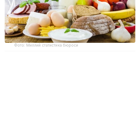
Фото: Миллий статистика бюроси
Миллий статистика бюросининг маълумотларига
кўра, ҳафта давомида бодринг (-2,4%), оқ карам
(-2,1%), помидор, картошка (-1,7%), суяксиз мол
гўшти (-0,4%), олма (-0,3%), гречка ёрмалари
(-0,2%), сметана (-0,1%) нархлари пасайган.
Биринчи навли буғдой унидан пиширилган нон,
суяксиз мол гўшти, товуқ гўшти, парранда гўшти,
қийма, творог, кефир ва чой нархлари ҳафта
давомида ўзгаришсиз қолди.
Ҳудудлар бўйича мамлакатнинг бир қатор