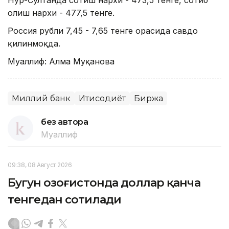
олиш нархи - 477,5 тенге.
Россия рубли 7,45 - 7,65 тенге орасида савдо
қилинмоқда.
Муаллиф: Алма Муқанова
Миллий банк
Иқтисодиёт
Биржа
без автора
Муаллиф
09:38, 08 Август 2026
Бугун Қозоғистонда доллар қанча
тенгедан сотилади