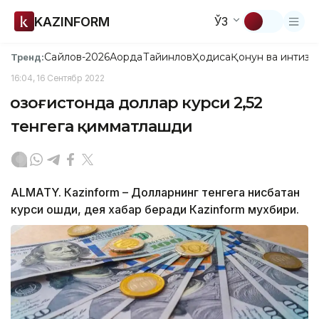
KAZINFORM
ЎЗ
Сайлов-2026
Ақорда
Тайинлов
Ҳодиса
Қонун ва интизо
Тренд:
16:04, 16 Сентябр 2022
Қозоғистонда доллар курси 2,52
тенгега қимматлашди
ALMATY. Кazinform – Долларнинг тенгега нисбатан
курси ошди, дея хабар беради Кazinform мухбири.