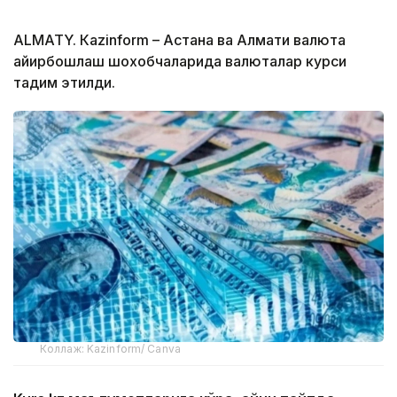
ALMATY. Кazinform – Астана ва Алмати валюта
айирбошлаш шохобчаларида валюталар курси
тақдим этилди.
Коллаж: Kazinform/ Canva