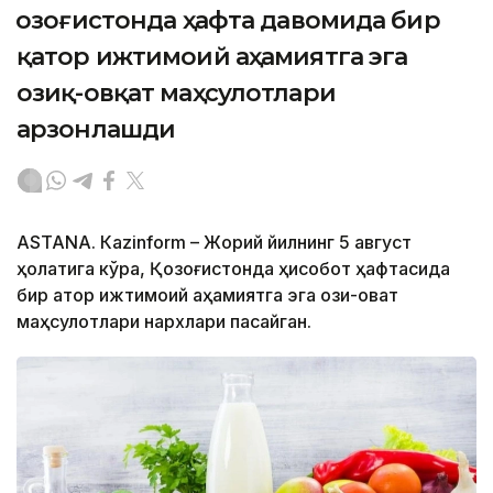
Қозоғистонда ҳафта давомида бир
қатор ижтимоий аҳамиятга эга
озиқ-овқат маҳсулотлари
арзонлашди
ASTANА. Кazinform – Жорий йилнинг 5 август
ҳолатига кўра, Қозоғистонда ҳисобот ҳафтасида
бир қатор ижтимоий аҳамиятга эга озиқ-овқат
маҳсулотлари нархлари пасайган.