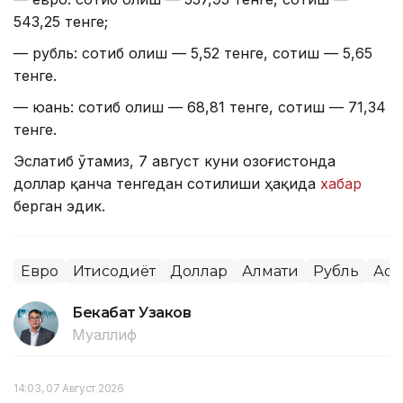
543,25 тенге;
— рубль: сотиб олиш — 5,52 тенге, сотиш — 5,65
тенге.
— юань: сотиб олиш — 68,81 тенге, сотиш — 71,34
тенге.
Эслатиб ўтамиз, 7 август куни Қозоғистонда
доллар қанча тенгедан сотилиши ҳақида
хабар
берган эдик.
Евро
Иқтисодиёт
Доллар
Алмати
Рубль
Аст
Бекабат Узаков
Муаллиф
14:03, 07 Август 2026