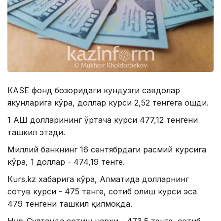
КАSЕ фонд бозоридаги кундузги савдолар
якунларига кўра, доллар курси 2,52 тенгега ошди.
1 АҚШ долларининг ўртача курси 477,12 тенгени
ташкил этади.
Миллий банкнинг 16 сентябрдаги расмий курсига
кўра, 1 доллар - 474,19 тенге.
Кurs.kz хабарига кўра, Алматида долларнинг
сотув курси - 475 тенге, сотиб олиш курси эса
479 тенгени ташкил қилмоқда.
Нур-Султанда сотиш нархи - 473,5 тенге, сотиб