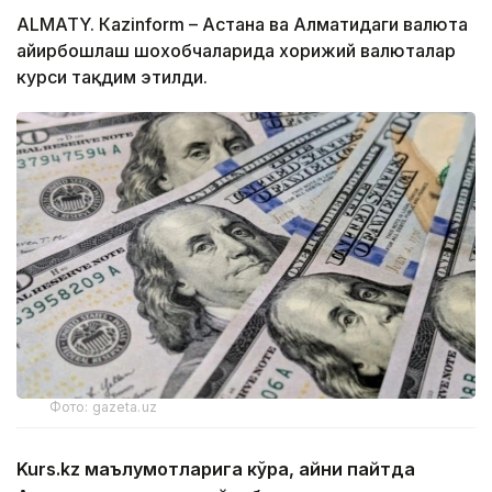
ALMATY. Кazinform – Астана ва Алматидаги валюта
айирбошлаш шохобчаларида хорижий валюталар
курси тақдим этилди.
Фото: gazeta.uz
Kurs.kz маълумотларига кўра, айни пайтда