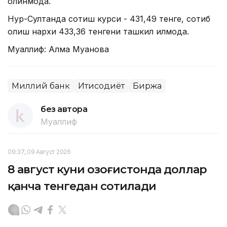
олинмоқда.
Нур-Султанда сотиш курси - 431,49 тенге, сотиб
олиш нархи 433,36 тенгени ташкил қилмоқда.
Муаллиф: Алма Муқанова
Миллий банк
Иқтисодиёт
Биржа
без автора
Муаллиф
09:37, 09 Август 2026
8 август куни Қозоғистонда доллар
қанча тенгедан сотилади