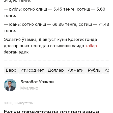
543,96 тенге;
— рубль: сотиб олиш — 5,45 тенге, сотиш — 5,60
тенге.
— юань: сотиб олиш — 68,88 тенге, сотиш — 71,48
тенге.
Эслатиб ўтамиз, 8 август куни Қозоғистонда
доллар қанча тенгедан сотилиши ҳақида
хабар
берган эдик.
Евро
Иқтисодиёт
Доллар
Алмати
Рубль
Аст
Бекабат Узаков
Муаллиф
09:38, 08 Август 2026
Бугун Қозоғистонда доллар қанча