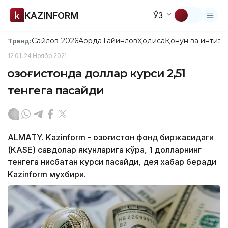
KAZINFORM
ЎЗ
Сайлов-2026
Ақорда
Тайинлов
Ҳодиса
Қонун ва интизо
Тренд:
12:01, 24 Ноябр 2021
Қозоғистонда доллар курси 2,51
тенгега пасайди
ALMATY. Kazinform - Қозоғистон фонд биржасидаги
(КASЕ) савдолар якунларига кўра, 1 долларнинг
тенгега нисбатан курси пасайди, дея хабар беради
Kazinform мухбири.