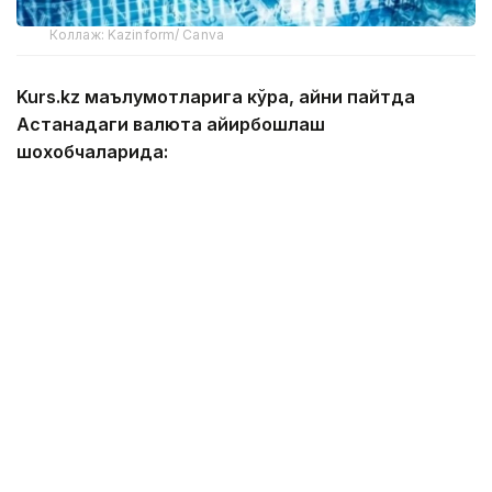
Коллаж: Kazinform/ Canva
Kurs.kz маълумотларига кўра, айни пайтда
Астанадаги валюта айирбошлаш
шохобчаларида:
— доллар: сотиб олиш — 466,13 тенге, сотиш —
473,13 тенге;
— евро: сотиб олиш — 534,11 тенге, сотиш —
544,09 тенге;
— рубль: сотиб олиш — 5,45 тенге, сотиш — 5,65
тенге;
— юань: сотиб олиш — 68,78 тенге, сотиш —
72,97 тенге.
Алматидаги валюта айирбошлаш
шохобчаларида: