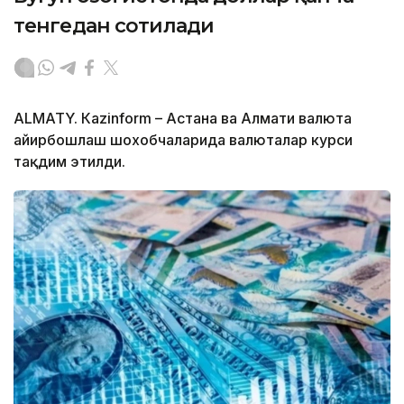
тенгедан сотилади
ALMATY. Кazinform – Астана ва Алмати валюта
айирбошлаш шохобчаларида валюталар курси
тақдим этилди.