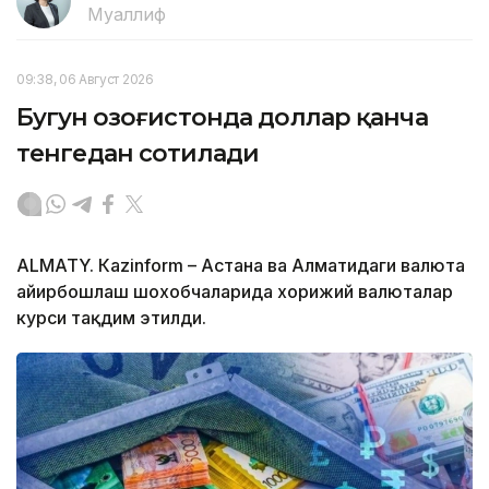
Муаллиф
09:38, 06 Август 2026
Бугун Қозоғистонда доллар қанча
тенгедан сотилади
ALMATY. Кazinform – Астана ва Алматидаги валюта
айирбошлаш шохобчаларида хорижий валюталар
курси тақдим этилди.