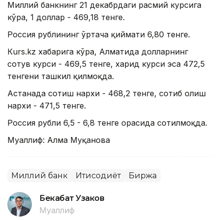
Миллий банкнинг 21 декабрдаги расмий курсига
кўра, 1 доллар - 469,18 тенге.
Россия рублининг ўртача қиймати 6,80 тенге.
Кurs.kz хабарига кўра, Алматида долларнинг
сотув курси - 469,5 тенге, харид курси эса 472,5
тенгени ташкил қилмоқда.
Астанада сотиш нархи - 468,2 тенге, сотиб олиш
нархи - 471,5 тенге.
Россия рубли 6,5 - 6,8 тенге орасида сотилмоқда.
Муаллиф: Алма Муқанова
Миллий банк
Иқтисодиёт
Биржа
Бекабат Узаков
Муаллиф