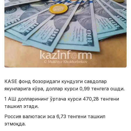
КАSЕ фонд бозоридаги кундузги савдолар
якунларига кўра, доллар курси 0,99 тенгега ошди.
1 АҚШ долларининг ўртача курси 470,28 тенгени
ташкил этади.
Россия валютаси эса 6,73 тенгени ташкил
этмоқда.