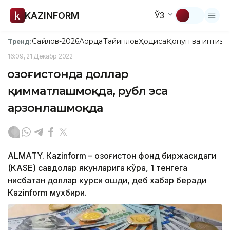
KAZINFORM
ЎЗ
Сайлов-2026
Ақорда
Тайинлов
Ҳодиса
Қонун ва интизо
Тренд:
16:09, 21 Декабр 2022
Қозоғистонда доллар
қимматлашмоқда, рубл эса
арзонлашмоқда
ALMATY. Кazinform – Қозоғистон фонд биржасидаги
(КАSЕ) савдолар якунларига кўра, 1 тенгега
нисбатан доллар курси ошди, деб хабар беради
Кazinform мухбири.