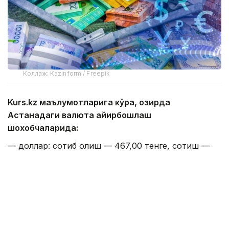
Коллаж: Kazinform / Freepik
Kurs.kz маълумотларига кўра, ҳозирда
Астанадаги валюта айирбошлаш
шохобчаларида:
— доллар: сотиб олиш — 467,00 тенге, сотиш —
474,00 тенге;
— евро: сотиб олиш — 534,00 тенге, сотиш —
544,00 тенге;
— рубль: сотиб олиш — 5,55 тенге, сотиш — 5,75
тенге;