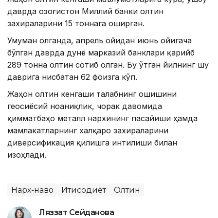
даврда Қозоғистон Миллий банки олтин
захираларини 15 тоннага оширган.
Умуман олганда, апрель ойидан июнь ойигача
бўлган даврда дунё марказий банклари қарийб
289 тонна олтин сотиб олган. Бу ўтган йилнинг шу
даврига нисбатан 62 фоизга кўп.
Жаҳон олтин кенгаши талабнинг ошишини
геосиёсий ноаниқлик, чорак давомида
қимматбаҳо металл нархининг пасайиши ҳамда
мамлакатларнинг халқаро захираларини
диверсификация қилишга интилиши билан
изоҳлади.
Нарх-наво
Иқтисодиёт
Олтин
Ляззат Сейданова