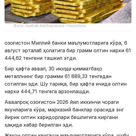
Фото: Ағибай Аяпбергенов / Kazinform
Қозоғистон Миллий банки маълумотларига кўра, 6
август эрталаб ҳолатига бир грамм олтин нархи 61
444,62 тенгени ташкил этди.
Бир ҳафта аввал, 30
июлда
қимматбаҳо
металлнинг бир грамми 61 889,33 тенгедан
сотилган эди. Шу тариқа, бир ҳафта ичида олтин
нархи 444,71 тенгега арзонлашди.
Аввалроқ Қозоғистон 2026 йил иккинчи чораги
якунларига кўра, марказий банклар орасида энг
йирик олтин харидорлари бешлигига киргани
ҳақида хабар берилган эди.
Жаҳон олтин кенгаши маълумотларига кўра, ушбу