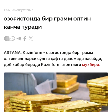
11:37, 06 Август 2026
Қозоғистонда бир грамм олтин
қанча туради
ASTANA. Kazinform - Қозоғистонда бир грамм
олтиннинг нархи сўнгги ҳафта давомида пасайди,
деб хабар беради Kazinform агентлиги
мухбири.