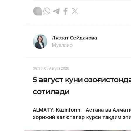
Ляззат Сейданова
Муаллиф
09:36, 05 Август 2026
5 август куни Қозоғистон
сотилади
ALMATY. Кazinform – Астана ва Алм
хорижий валюталар курси тақдим эти