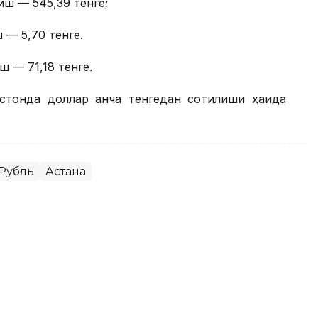
иш — 545,39 тенге;
 — 5,70 тенге.
ш — 71,18 тенге.
стонда доллар қанча тенгедан сотилиши ҳақида
Рубль
Астана