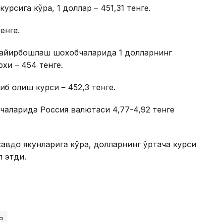
рсига кўра, 1 доллар – 451,31 тенге.
енге.
а айирбошлаш шохобчаларида 1 долларнинг
хи – 454 тенге.
иб олиш курси – 452,3 тенге.
аларида Россия валютаси 4,77-4,92 тенге
савдо якунларига кўра, долларнинг ўртача курси
л этди.
ь