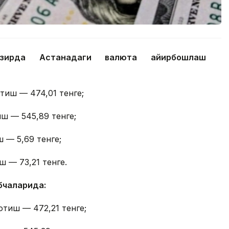
ҳозирда Астанадаги валюта айирбошлаш
отиш — 474,01 тенге;
иш — 545,89 тенге;
 — 5,69 тенге;
ш — 73,21 тенге.
бчаларида:
отиш — 472,21 тенге;