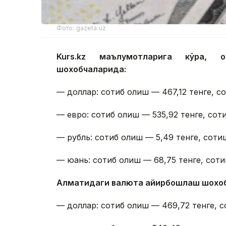
Фото: gazeta.uz
Kurs.kz маълумотларига кўра, 
шохобчаларида:
— доллар: сотиб олиш — 467,12 тенге, с
— евро: сотиб олиш — 535,92 тенге, сот
— рубль: сотиб олиш — 5,49 тенге, сотиш
— юань: сотиб олиш — 68,75 тенге, соти
Алматидаги валюта айирбошлаш шохо
— доллар: сотиб олиш — 469,72 тенге, с