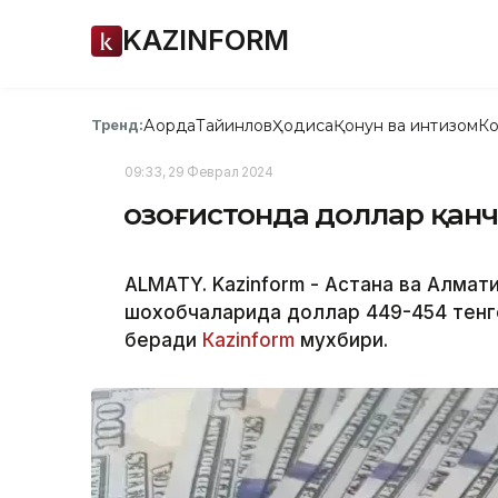
KAZINFORM
Ақорда
Тайинлов
Ҳодиса
Қонун ва интизом
Ко
Тренд:
09:33, 29 Феврал 2024
Қозоғистонда доллар қан
ALMATY. Kazinform - Астана ва Алма
шохобчаларида доллар 449-454 тенг
беради
Каzinform
мухбири.