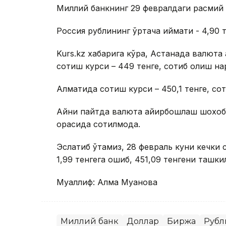
Миллий банкнинг 29 февралдаги расмий ку
Россия рублининг ўртача қиймати - 4,90 т
Kurs.kz хабарига кўра, Астанада валют
сотиш курси – 449 тенге, сотиб олиш нар
Алматида сотиш курси – 450,1 тенге, сот
Айни пайтда валюта айирбошлаш шохобч
орасида сотилмоқда.
Эслатиб ўтамиз, 28 февраль куни кечки 
1,99 тенгега ошиб, 451,09 тенгени ташки
Муаллиф: Алма Муқанова
Миллий банк
Доллар
Биржа
Рубл