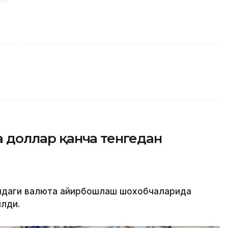
да доллар қанча тенгедан
атидаги валюта айирбошлаш шохобчаларида
лди.