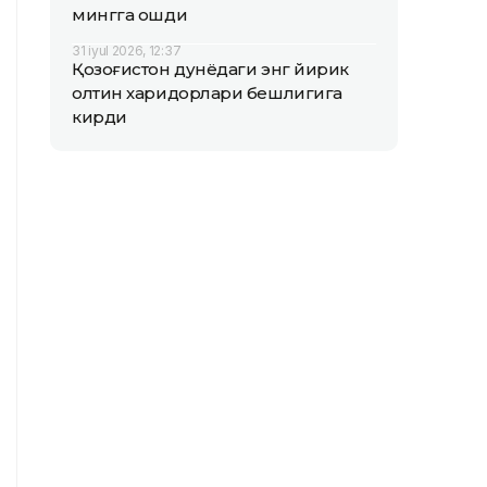
мингга ошди
31 iyul 2026, 12:37
Қозоғистон дунёдаги энг йирик
олтин харидорлари бешлигига
кирди