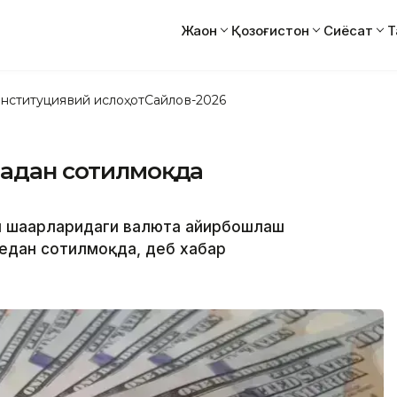
Жаҳон
Қозоғистон
Сиёсат
Т
нституциявий ислоҳот
Сайлов-2026
чадан сотилмоқда
ти шаҳарларидаги валюта айирбошлаш
едан сотилмоқда, деб хабар