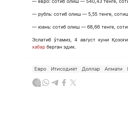
— евро: сотиб олиш — 540,43 тенге, сот
— рубль: сотиб олиш — 5,55 тенге, сотиш
— юань: сотиб олиш — 68,66 тенге, соти
Эслатиб ўтамиз, 4 август куни Қозоғи
хабар
берган эдик.
Евро
Иқтисодиёт
Доллар
Алмати
Бекабат Узаков
Муаллиф