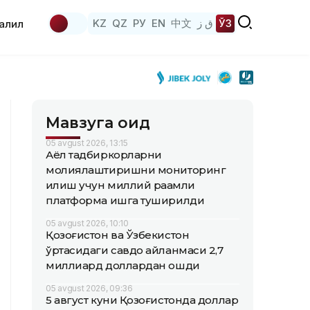
KZ
QZ
РУ
EN
中文
ق ز
ЎЗ
аҳлил
Мавзуга оид
05 avgust 2026, 13:15
Аёл тадбиркорларни
молиялаштиришни мониторинг
қилиш учун миллий рақамли
платформа ишга туширилди
05 avgust 2026, 10:10
Қозоғистон ва Ўзбекистон
ўртасидаги савдо айланмаси 2,7
миллиард доллардан ошди
05 avgust 2026, 09:36
5 август куни Қозоғистонда доллар