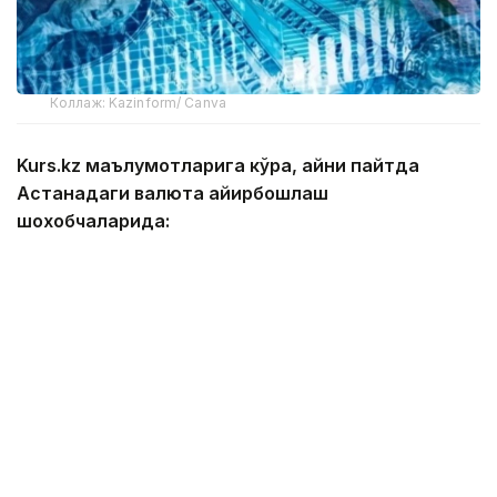
Коллаж: Kazinform/ Canva
Kurs.kz маълумотларига кўра, айни пайтда
Астанадаги валюта айирбошлаш
шохобчаларида:
— доллар: сотиб олиш — 466,13 тенге, сотиш —
473,13 тенге;
— евро: сотиб олиш — 534,11 тенге, сотиш —
544,09 тенге;
— рубль: сотиб олиш — 5,45 тенге, сотиш — 5,65
тенге;
— юань: сотиб олиш — 68,78 тенге, сотиш —
72,97 тенге.