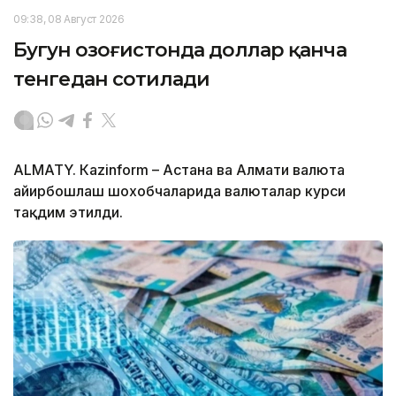
09:38, 08 Август 2026
Бугун Қозоғистонда доллар қанча
тенгедан сотилади
ALMATY. Кazinform – Астана ва Алмати валюта
айирбошлаш шохобчаларида валюталар курси
тақдим этилди.