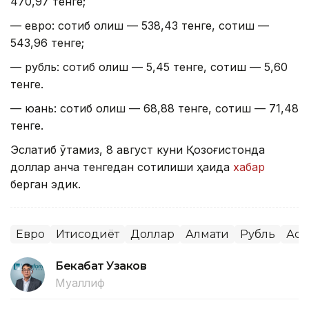
470,97 тенге;
— евро: сотиб олиш — 538,43 тенге, сотиш —
543,96 тенге;
— рубль: сотиб олиш — 5,45 тенге, сотиш — 5,60
тенге.
— юань: сотиб олиш — 68,88 тенге, сотиш — 71,48
тенге.
Эслатиб ўтамиз, 8 август куни Қозоғистонда
доллар қанча тенгедан сотилиши ҳақида
хабар
берган эдик.
Евро
Иқтисодиёт
Доллар
Алмати
Рубль
Аст
Бекабат Узаков
Муаллиф