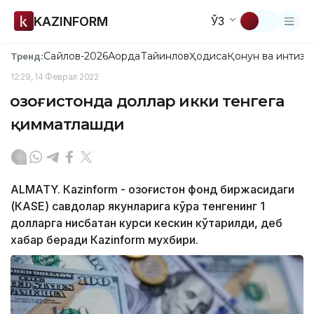
KAZINFORM
ЎЗ
Сайлов-2026
Ақорда
Тайинлов
Ҳодиса
Қонун ва интизо
Тренд:
12:29, 14 Феврал 2022
Қозоғистонда доллар икки тенгега
қимматлашди
ALMATY. Кazinform - Қозоғистон фонд биржасидаги
(КАSЕ) савдолар якунларига кўра тенгенинг 1
долларга нисбатан курси кескин кўтарилди, деб
хабар беради Кazinform мухбири.