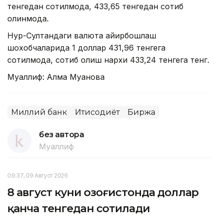
тенгедан сотилмоқда, 433,65 тенгедан сотиб
олинмоқда.
Нур-Султандаги валюта айирбошлаш
шохобчаларида 1 доллар 431,96 тенгега
сотилмоқда, сотиб олиш нархи 433,24 тенгега тенг.
Муаллиф: Алма Муқанова
Миллий банк
Иқтисодиёт
Биржа
без автора
Муаллиф
09:37, 09 Август 2026
8 август куни Қозоғистонда доллар
қанча тенгедан сотилади