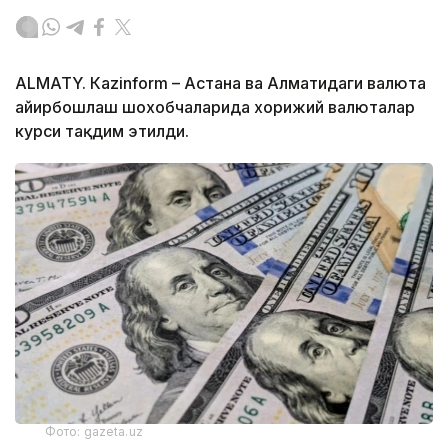
ALMATY. Кazinform – Астана ва Алматидаги валюта
айирбошлаш шохобчаларида хорижий валюталар
курси тақдим этилди.
Фото: gazeta.uz