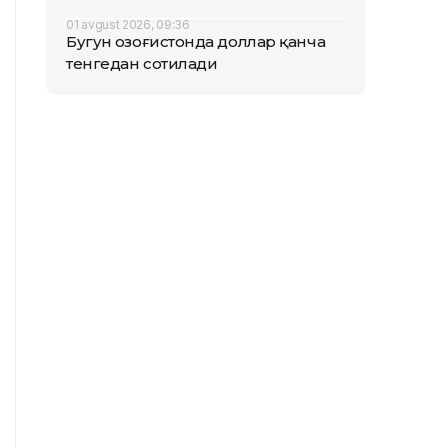
01 avgust 2026, 09:36
Бугун Қозоғистонда доллар қанча
тенгедан сотилади