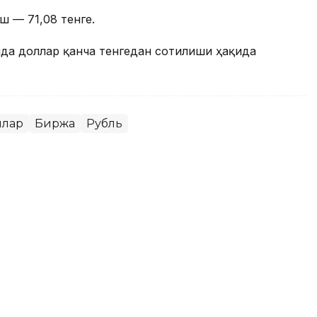
ш — 71,08 тенге.
онда доллар қанча тенгедан сотилиши ҳақида
ллар
Биржа
Рубль