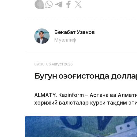
Бекабат Узаков
Муаллиф
09:38, 06 Август 2026
Бугун Қозоғистонда долл
ALMATY. Кazinform – Астана ва Алм
хорижий валюталар курси тақдим эти