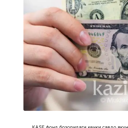
КАSЕ фонд бозоридаги кечки савдо якунл