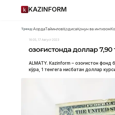
KAZINFORM
Ақорда
Тайинлов
Ҳодиса
Қонун ва интизом
Ко
Тренд:
16:05, 17 Август 2023
Қозоғистонда доллар 7,9
ALMATY. Кazinform – Қозоғистон фонд
кўра, 1 тенгега нисбатан доллар курс