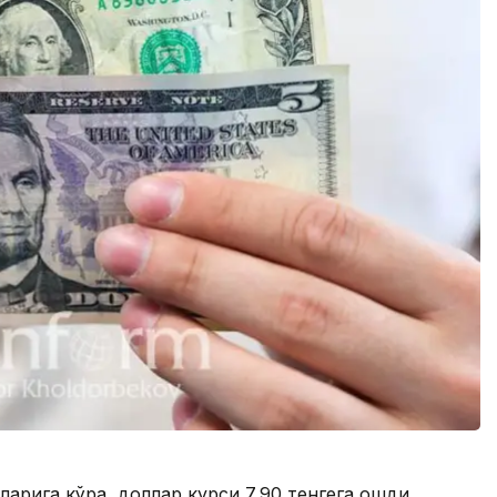
арига кўра, доллар курси 7,90 тенгега ошди.