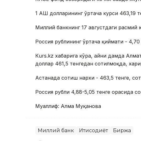
1 АҚШ долларининг ўртача курси 463,19 
Миллий банкнинг 17 августдаги расмий ку
Россия рублининг ўртача қиймати - 4,70 
Кurs.kz хабарига кўра, айни дамда Ал
доллар 461,5 тенгедан сотилмоқда, хари
Астанада сотиш нархи - 463,5 тенге, сот
Россия рубли 4,88-5,05 тенге орасида с
Муаллиф: Алма Муқанова
Миллий банк
Иқтисодиёт
Биржа