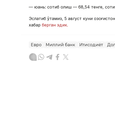
— юань: сотиб олиш — 68,54 тенге, соти
Эслатиб ўтамиз, 5 август куни Қозоғист
хабар
берган эдик.
Евро
Миллий банк
Иқтисодиёт
До
Ляззат Сейданова
Муаллиф
10:36, 05 Август 2026