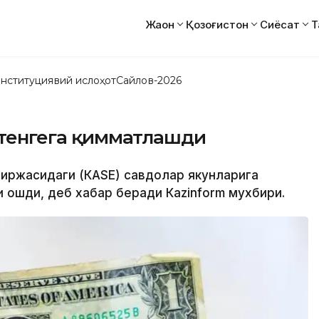
Жаҳон
Қозоғистон
Сиёсат
Т
нституциявий ислоҳот
Сайлов-2026
0 тенгега қимматлашди
 биржасидаги (КАSЕ) савдолар якунларига
и ошди, деб хабар беради Кazinform мухбири.