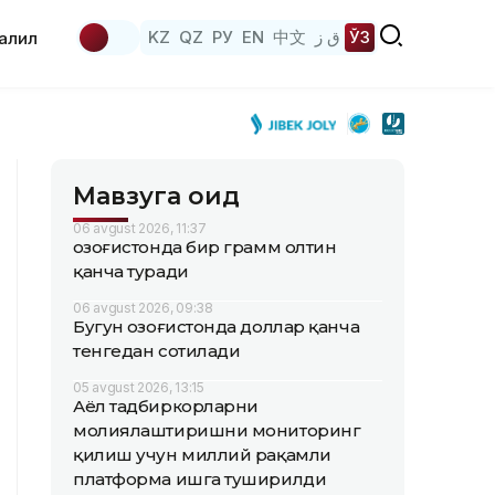
KZ
QZ
РУ
EN
中文
ق ز
ЎЗ
аҳлил
Мавзуга оид
06 avgust 2026, 11:37
Қозоғистонда бир грамм олтин
қанча туради
06 avgust 2026, 09:38
Бугун Қозоғистонда доллар қанча
тенгедан сотилади
05 avgust 2026, 13:15
Аёл тадбиркорларни
молиялаштиришни мониторинг
қилиш учун миллий рақамли
платформа ишга туширилди