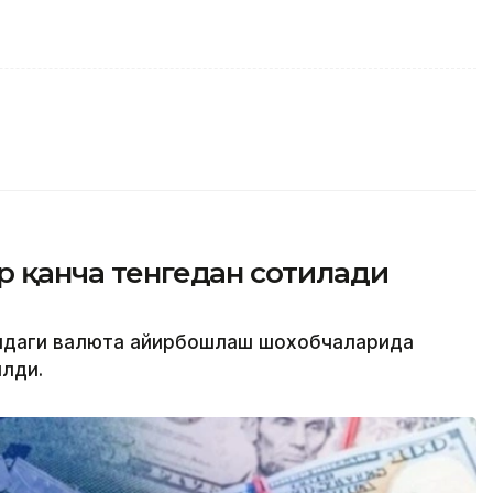
ар қанча тенгедан сотилади
атидаги валюта айирбошлаш шохобчаларида
лди.