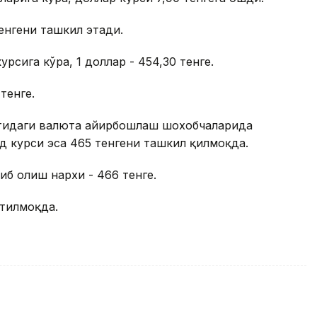
тенгени ташкил этади.
рсига кўра, 1 доллар - 454,30 тенге.
тенге.
матидаги валюта айирбошлаш шохобчаларида
д курси эса 465 тенгени ташкил қилмоқда.
иб олиш нархи - 466 тенге.
отилмоқда.