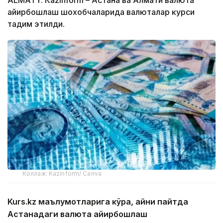
айирбошлаш шохобчаларида валюталар курси
тақдим этилди.
Коллаж: Kazinform/ Canva
Kurs.kz маълумотларига кўра, айни пайтда
Астанадаги валюта айирбошлаш