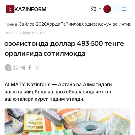
KAZINFORM
ЎЗ
Сайлов-2026
Ақорда
Тайинлов
Ҳодиса
Қонун ва интизо
Тренд:
09:36, 06 Феврал 2026
Қозоғистонда доллар 493-500 тенге
оралиғида сотилмоқда
ALMATY. Kazinform — Астана ва Алматидаги
валюта айирбошлаш шохобчаларида чет эл
валюталари курси тақдим этилди.