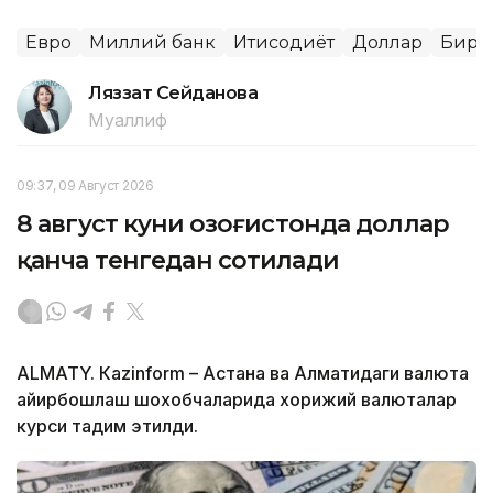
Евро
Миллий банк
Иқтисодиёт
Доллар
Бирж
Ляззат Сейданова
Муаллиф
09:37, 09 Август 2026
8 август куни Қозоғистонда доллар
қанча тенгедан сотилади
ALMATY. Кazinform – Астана ва Алматидаги валюта
айирбошлаш шохобчаларида хорижий валюталар
курси тақдим этилди.