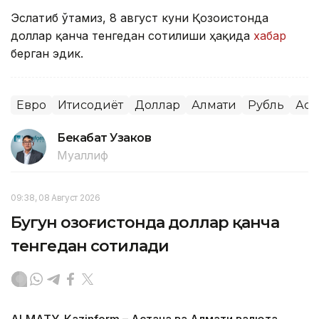
Эслатиб ўтамиз, 8 август куни Қозоғистонда
доллар қанча тенгедан сотилиши ҳақида
хабар
берган эдик.
Евро
Иқтисодиёт
Доллар
Алмати
Рубль
Аст
Бекабат Узаков
Муаллиф
09:38, 08 Август 2026
Бугун Қозоғистонда доллар қанча
тенгедан сотилади
ALMATY. Кazinform – Астана ва Алмати валюта