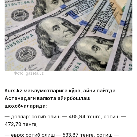
Фото: gazeta.uz
Kurs.kz маълумотларига кўра, айни пайтда
Астанадаги валюта айирбошлаш
шохобчаларида:
— доллар: сотиб олиш — 465,94 тенге, сотиш —
472,78 тенге;
— евро: сотиб олиш — 533,87 тенге, сотиш —