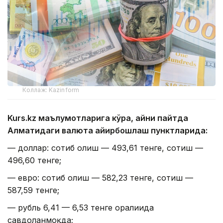
Коллаж: Kazinform
Kurs.kz маълумотларига кўра, айни пайтда
Алматидаги валюта айирбошлаш пунктларида:
— доллар: сотиб олиш — 493,61 тенге, сотиш —
496,60 тенге;
— евро: сотиб олиш — 582,23 тенге, сотиш —
587,59 тенге;
— рубль 6,41 — 6,53 тенге оралиғида
савдоланмоқда;