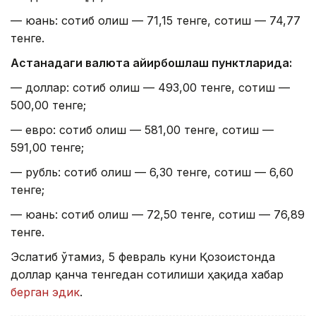
— юань: сотиб олиш — 71,15 тенге, сотиш — 74,77
тенге.
Астанадаги валюта айирбошлаш пунктларида:
— доллар: сотиб олиш — 493,00 тенге, сотиш —
500,00 тенге;
— евро: сотиб олиш — 581,00 тенге, сотиш —
591,00 тенге;
— рубль: сотиб олиш — 6,30 тенге, сотиш — 6,60
тенге;
— юань: сотиб олиш — 72,50 тенге, сотиш — 76,89
тенге.
Эслатиб ўтамиз, 5 февраль куни Қозоғистонда
доллар қанча тенгедан сотилиши ҳақида хабар
берган эдик
.