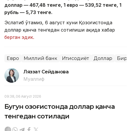
доллар — 4
67,4
8 тенге, 1 евро — 5
39,52
тенге, 1
рубль — 5
,7
3 тенге.
Эслатиб ўтамиз, 6 август куни Қозоғистонда
доллар қанча тенгедан сотилиши ҳақида хабар
берган эдик.
Евро
Миллий банк
Иқтисодиёт
Доллар
Бирж
Ляззат Сейданова
Муаллиф
09:38, 06 Август 2026
Бугун Қозоғистонда доллар қанча
тенгедан сотилади