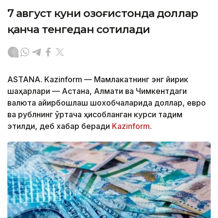
7 август куни Қозоғистонда доллар
қанча тенгедан сотилади
ASTANA. Kazinform — Мамлакатнинг энг йирик
шаҳарлари — Астана, Алмати ва Чимкентдаги
валюта айирбошлаш шохобчаларида доллар, евро
ва рублнинг ўртача ҳисобланган курси тақдим
этилди, деб хабар беради
Kazinform
.