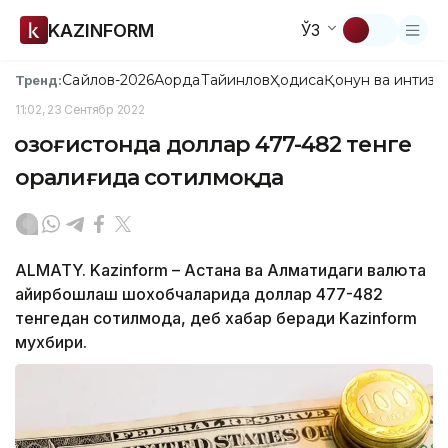
KAZINFORM
ЎЗ
Сайлов-2026
Ақорда
Тайинлов
Ҳодиса
Қонун ва интизо
Тренд:
11:02, 23 Сентябр 2022
Қозоғистонда доллар 477-482 тенге
оралиғида сотилмоқда
ALMATY. Kazinform – Астана ва Алматидаги валюта
айирбошлаш шохобчаларида доллар 477-482
тенгедан сотилмоқда, деб хабар беради Kazinform
мухбири.