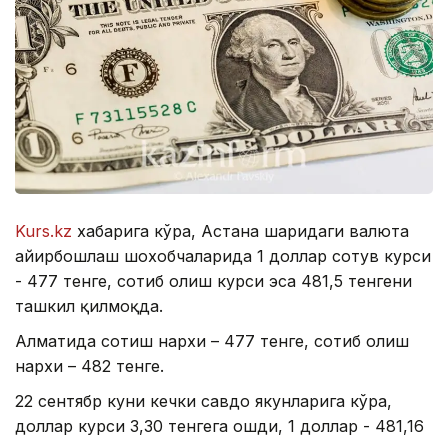
Kurs.kz
хабарига кўра, Астана шаҳридаги валюта
айирбошлаш шохобчаларида 1 доллар сотув курси
- 477 тенге, сотиб олиш курси эса 481,5 тенгени
ташкил қилмоқда.
Алматида сотиш нархи – 477 тенге, сотиб олиш
нархи – 482 тенге.
22 сентябр куни кечки савдо якунларига кўра,
доллар курси 3,30 тенгега ошди, 1 доллар - 481,16