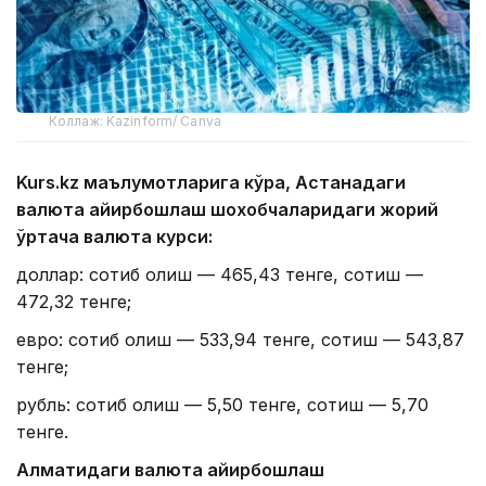
Коллаж: Kazinform/ Canva
Kurs.kz маълумотларига кўра, Астанадаги
валюта айирбошлаш шохобчаларидаги жорий
ўртача валюта курси:
доллар: сотиб олиш — 465,43 тенге, сотиш —
472,32 тенге;
евро: сотиб олиш — 533,94 тенге, сотиш — 543,87
тенге;
рубль: сотиб олиш — 5,50 тенге, сотиш — 5,70
тенге.
Алматидаги валюта айирбошлаш