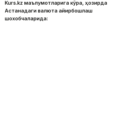
Kurs.kz маълумотларига кўра, ҳозирда
Астанадаги валюта айирбошлаш
шохобчаларида:
— доллар: сотиб олиш — 467,00 тенге, сотиш —
474,00 тенге;
— евро: сотиб олиш — 534,00 тенге, сотиш —
544,00 тенге;
— рубль: сотиб олиш — 5,55 тенге, сотиш — 5,75
тенге;
— юань: сотиб олиш — 68,83 тенге, сотиш — 73,06
тенге.
Алматидаги валюта айирбошлаш
шохобчаларида:
— доллар: сотиб олиш — 468,86 тенге, сотиш —
471,16 тенге;