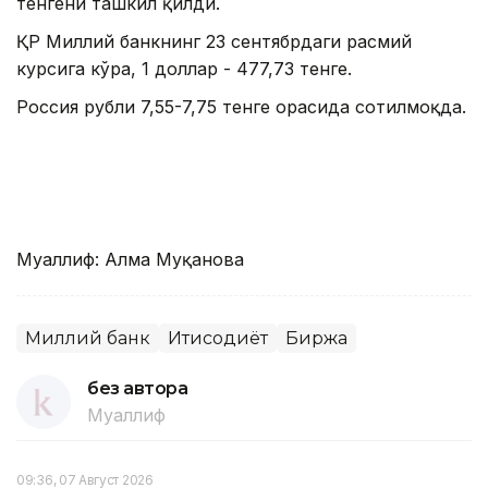
тенгени ташкил қилди.
ҚР Миллий банкнинг 23 сентябрдаги расмий
курсига кўра, 1 доллар - 477,73 тенге.
Россия рубли 7,55-7,75 тенге орасида сотилмоқда.
Муаллиф: Алма Муқанова
Миллий банк
Иқтисодиёт
Биржа
без автора
Муаллиф
09:36, 07 Август 2026