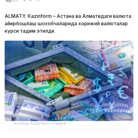
ALMATY. Кazinform – Астана ва Алматидаги валюта
айирбошлаш шохобчаларида хорижий валюталар
курси тақдим этилди.
Коллаж: Kazinform / Freepik