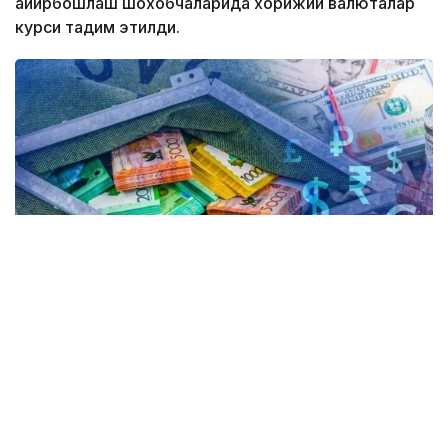
айирбошлаш шохобчаларида хорижий валюталар
курси тақдим этилди.
Коллаж: Kazinform / Freepik
Kurs.kz маълумотларига кўра, ҳозирда
Астанадаги валюта айирбошлаш
шохобчаларида: