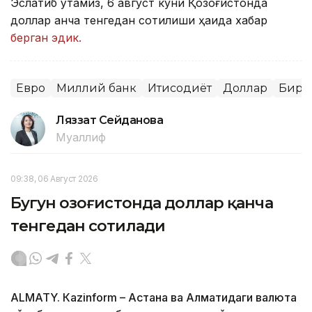
Эслатиб ўтамиз, 6 август куни Қозоғистонда
доллар қанча тенгедан сотилиши ҳақида хабар
берган эдик.
Евро
Миллий банк
Иқтисодиёт
Доллар
Бирж
Ляззат Сейданова
Муаллиф
09:38, 06 Август 2026
Бугун Қозоғистонда доллар қанча
тенгедан сотилади
ALMATY. Кazinform – Астана ва Алматидаги валюта