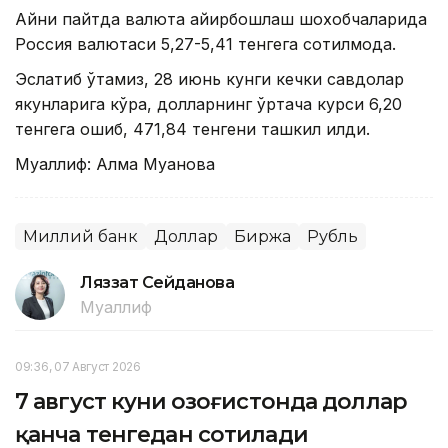
Айни пайтда валюта айирбошлаш шохобчаларида
Россия валютаси 5,27-5,41 тенгега сотилмоқда.
Эслатиб ўтамиз, 28 июнь кунги кечки савдолар
якунларига кўра, долларнинг ўртача курси 6,20
тенгега ошиб, 471,84 тенгени ташкил қилди.
Муаллиф: Алма Муқанова
Миллий банк
Доллар
Биржа
Рубль
Ляззат Сейданова
Муаллиф
09:36, 07 Август 2026
7 август куни Қозоғистонда доллар
қанча тенгедан сотилади