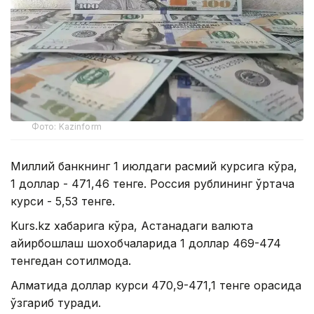
Фото: Kazinform
Миллий банкнинг 1 июлдаги расмий курсига кўра,
1 доллар - 471,46 тенге. Россия рублининг ўртача
курси - 5,53 тенге.
Kurs.kz хабарига кўра, Астанадаги валюта
айирбошлаш шохобчаларида 1 доллар 469-474
тенгедан сотилмоқда.
Алматида доллар курси 470,9-471,1 тенге орасида
ўзгариб туради.