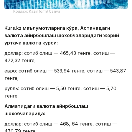
Коллаж: Kazinform/ Canva
Kurs.kz маълумотларига кўра, Астанадаги
валюта айирбошлаш шохобчаларидаги жорий
ўртача валюта курси:
доллар: сотиб олиш — 465,43 тенге, сотиш —
472,32 тенге;
евро: сотиб олиш — 533,94 тенге, сотиш — 543,87
тенге;
рубль: сотиб олиш — 5,50 тенге, сотиш — 5,70
тенге.
Алматидаги валюта айирбошлаш
шохобчаларида:
доллар: сотиб олиш — 468, 64 тенге, сотиш —
470,79 тенге;