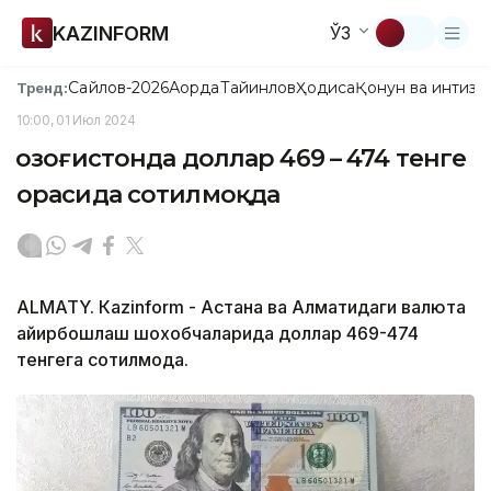
KAZINFORM
ЎЗ
Сайлов-2026
Ақорда
Тайинлов
Ҳодиса
Қонун ва интизо
Тренд:
10:00, 01 Июл 2024
Қозоғистонда доллар 469 – 474 тенге
орасида сотилмоқда
ALMATY. Кazinform - Астана ва Алматидаги валюта
айирбошлаш шохобчаларида доллар 469-474
тенгега сотилмоқда.