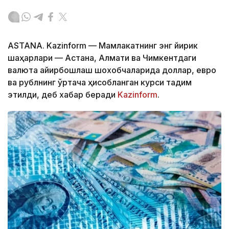
ASTANA. Kazinform — Мамлакатнинг энг йирик
шаҳарлари — Астана, Алмати ва Чимкентдаги
валюта айирбошлаш шохобчаларида доллар, евро
ва рублнинг ўртача ҳисобланган курси тақдим
этилди, деб хабар беради
Kazinform
.