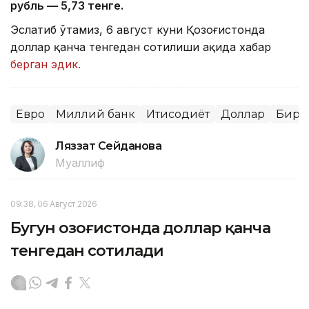
рубль — 5
,7
3 тенге.
Эслатиб ўтамиз, 6 август куни Қозоғистонда
доллар қанча тенгедан сотилиши ҳақида хабар
берган эдик.
Евро
Миллий банк
Иқтисодиёт
Доллар
Бирж
Ляззат Сейданова
Муаллиф
09:38, 06 Август 2026
Бугун Қозоғистонда доллар қанча
тенгедан сотилади