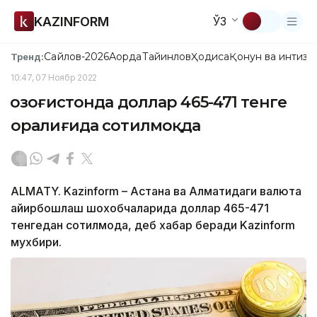
KAZINFORM
ЎЗ
Сайлов-2026
Ақорда
Тайинлов
Ҳодиса
Қонун ва интизо
Тренд:
10:47, 07 Ноябр 2022
Қозоғистонда доллар 465-471 тенге
оралиғида сотилмоқда
ALMATY. Kazinform – Астана ва Алматидаги валюта
айирбошлаш шохобчаларида доллар 465-471
тенгедан сотилмоқда, деб хабар беради Kazinform
мухбири.