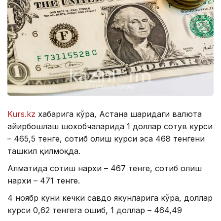
Kurs.kz
хабарига кўра, Астана шаҳридаги валюта
айирбошлаш шохобчаларида 1 доллар сотув курси
– 465,5 тенге, сотиб олиш курси эса 468 тенгени
ташкил қилмоқда.
Алматида сотиш нархи – 467 тенге, сотиб олиш
нархи – 471 тенге.
4 ноябр куни кечки савдо якунларига кўра, доллар
курси 0,62 тенгега ошиб, 1 доллар – 464,49