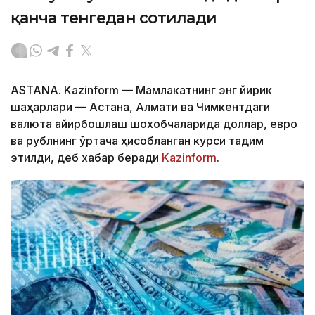
қанча тенгедан сотилади
ASTANA. Kazinform — Мамлакатнинг энг йирик
шаҳарлари — Астана, Алмати ва Чимкентдаги
валюта айирбошлаш шохобчаларида доллар, евро
ва рублнинг ўртача ҳисобланган курси тақдим
этилди, деб хабар беради
Kazinform
.