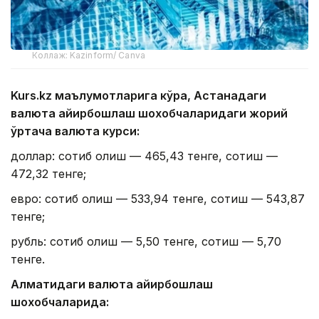
Коллаж: Kazinform/ Canva
Kurs.kz маълумотларига кўра, Астанадаги
валюта айирбошлаш шохобчаларидаги жорий
ўртача валюта курси:
доллар: сотиб олиш — 465,43 тенге, сотиш —
472,32 тенге;
евро: сотиб олиш — 533,94 тенге, сотиш — 543,87
тенге;
рубль: сотиб олиш — 5,50 тенге, сотиш — 5,70
тенге.
Алматидаги валюта айирбошлаш
шохобчаларида: