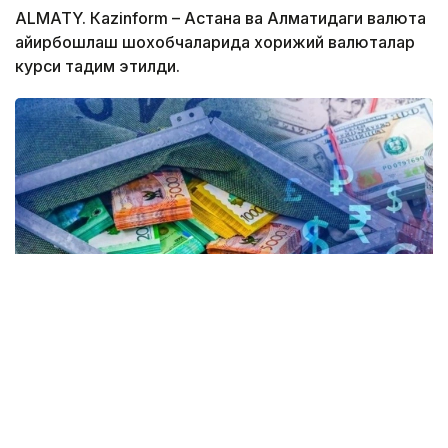
ALMATY. Кazinform – Астана ва Алматидаги валюта
айирбошлаш шохобчаларида хорижий валюталар
курси тақдим этилди.
Коллаж: Kazinform / Freepik
Kurs.kz маълумотларига кўра, ҳозирда
Астанадаги валюта айирбошлаш