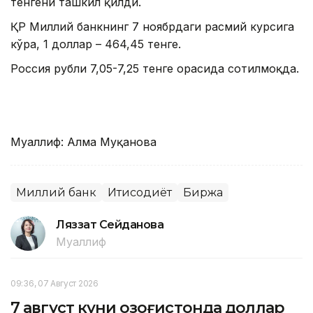
тенгени ташкил қилди.
ҚР Миллий банкнинг 7 ноябрдаги расмий курсига
кўра, 1 доллар – 464,45 тенге.
Россия рубли 7,05-7,25 тенге орасида сотилмоқда.
Муаллиф: Алма Муқанова
Миллий банк
Иқтисодиёт
Биржа
Ляззат Сейданова
Муаллиф
09:36, 07 Август 2026
7 август куни Қозоғистонда доллар