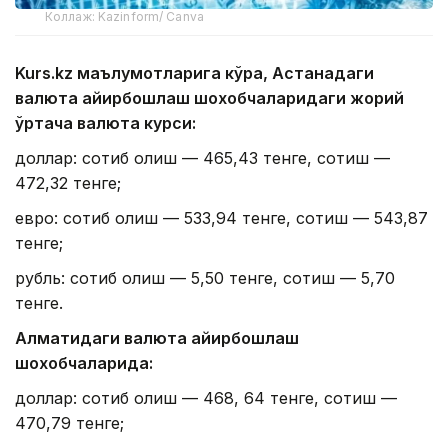
Коллаж: Kazinform/ Canva
Kurs.kz маълумотларига кўра, Астанадаги
валюта айирбошлаш шохобчаларидаги жорий
ўртача валюта курси:
доллар: сотиб олиш — 465,43 тенге, сотиш —
472,32 тенге;
евро: сотиб олиш — 533,94 тенге, сотиш — 543,87
тенге;
рубль: сотиб олиш — 5,50 тенге, сотиш — 5,70
тенге.
Алматидаги валюта айирбошлаш
шохобчаларида:
доллар: сотиб олиш — 468, 64 тенге, сотиш —
470,79 тенге;