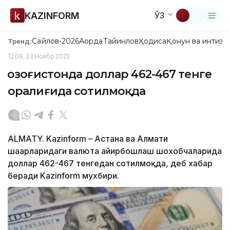
KAZINFORM
ЎЗ
Сайлов-2026
Ақорда
Тайинлов
Ҳодиса
Қонун ва интизо
Тренд:
12:09, 23 Ноябр 2022
Қозоғистонда доллар 462-467 тенге
оралиғида сотилмоқда
ALMATY. Kazinform – Астана ва Алмати
шаҳарларидаги валюта айирбошлаш шохобчаларида
доллар 462-467 тенгедан сотилмоқда, деб хабар
беради Kazinform мухбири.