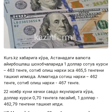
Kurs.kz хабарига кўра, Астанадаги валюта
айирбошлаш шохобчаларида 1 доллар сотув курси
– 463 тенге, сотиб олиш нархи эса 465,5 тенгени
ташкил қилмоқда. Алматида сотиш нархи – 462
тенге, сотиб олиш нархи - 467 тенге.
22 ноябр куни кечки савдо якунларига кўра,
доллар курси 0,70 тенгега пасайиб, 1 доллар -
462,79 тенгени ташкил қилди.