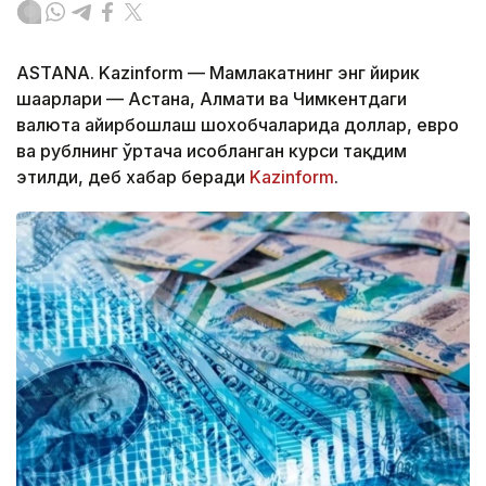
ASTANA. Kazinform — Мамлакатнинг энг йирик
шаҳарлари — Астана, Алмати ва Чимкентдаги
валюта айирбошлаш шохобчаларида доллар, евро
ва рублнинг ўртача ҳисобланган курси тақдим
этилди, деб хабар беради
Kazinform
.