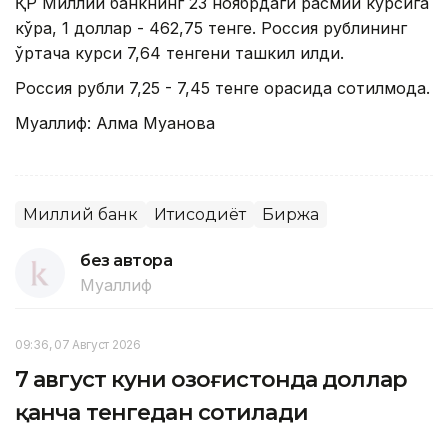
ҚР Миллий банкнинг 23 ноябрдаги расмий курсига
кўра, 1 доллар - 462,75 тенге. Россия рублининг
ўртача курси 7,64 тенгени ташкил қилди.
Россия рубли 7,25 - 7,45 тенге орасида сотилмоқда.
Муаллиф: Алма Муқанова
Миллий банк
Иқтисодиёт
Биржа
без автора
Муаллиф
09:36, 07 Август 2026
7 август куни Қозоғистонда доллар
қанча тенгедан сотилади