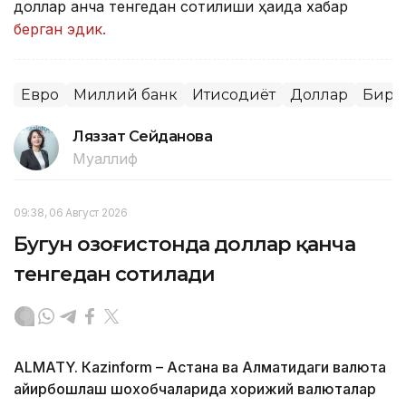
доллар қанча тенгедан сотилиши ҳақида хабар
берган эдик.
Евро
Миллий банк
Иқтисодиёт
Доллар
Бирж
Ляззат Сейданова
Муаллиф
09:38, 06 Август 2026
Бугун Қозоғистонда доллар қанча
тенгедан сотилади
ALMATY. Кazinform – Астана ва Алматидаги валюта
айирбошлаш шохобчаларида хорижий валюталар