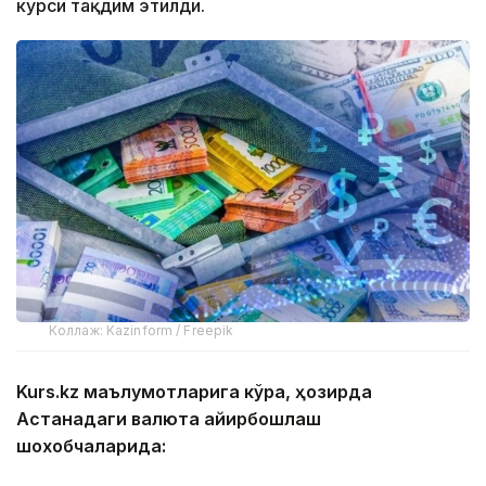
курси тақдим этилди.
Коллаж: Kazinform / Freepik
Kurs.kz маълумотларига кўра, ҳозирда
Астанадаги валюта айирбошлаш
шохобчаларида:
— доллар: сотиб олиш — 467,00 тенге, сотиш —