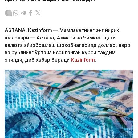
ASTANA. Kazinform — Мамлакатнинг энг йирик
шаҳарлари — Астана, Алмати ва Чимкентдаги
валюта айирбошлаш шохобчаларида доллар, евро
ва рублнинг ўртача ҳисобланган курси тақдим
этилди, деб хабар беради
Kazinform
.