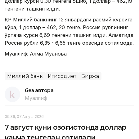
доллар курси 0,30 тенгега ошиб, 1 доллар – 462,19
тенгени ташкил қилди.
ҚР Миллий банкнинг 12 январдаги расмий курсига
кўра, 1 доллар – 462, 20 тенге. Россия рублининг
ўртача курси 6,69 тенгени ташкил қилди. Алматида
Россия рубли 6,35 - 6,65 тенге орасида сотилмоқда.
Муаллиф: Алма Муқанова
Миллий банк
Иқтисодиёт
Биржа
без автора
Муаллиф
09:36, 07 Август 2026
7 август куни Қозоғистонда доллар
қанча тенгедан сотилади