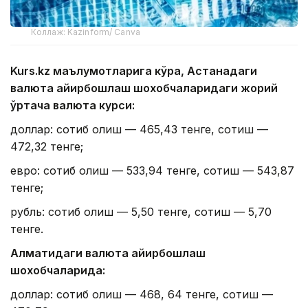
Коллаж: Kazinform/ Canva
Kurs.kz маълумотларига кўра, Астанадаги
валюта айирбошлаш шохобчаларидаги жорий
ўртача валюта курси:
доллар: сотиб олиш — 465,43 тенге, сотиш —
472,32 тенге;
евро: сотиб олиш — 533,94 тенге, сотиш — 543,87
тенге;
рубль: сотиб олиш — 5,50 тенге, сотиш — 5,70
тенге.
Алматидаги валюта айирбошлаш
шохобчаларида:
доллар: сотиб олиш — 468, 64 тенге, сотиш —