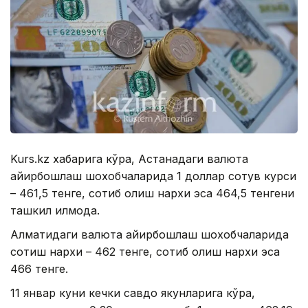
Kurs.kz хабарига кўра, Астанадаги валюта
айирбошлаш шохобчаларида 1 доллар сотув курси
– 461,5 тенге, сотиб олиш нархи эса 464,5 тенгени
ташкил қилмоқда.
Алматидаги валюта айирбошлаш шохобчаларида
сотиш нархи – 462 тенге, сотиб олиш нархи эса
466 тенге.
11 январ куни кечки савдо якунларига кўра,