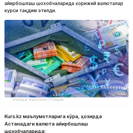
айирбошлаш шохобчаларида хорижий валюталар
курси тақдим этилди.
Коллаж: Kazinform / Freepik
Kurs.kz маълумотларига кўра, ҳозирда
Астанадаги валюта айирбошлаш
шохобчаларида: