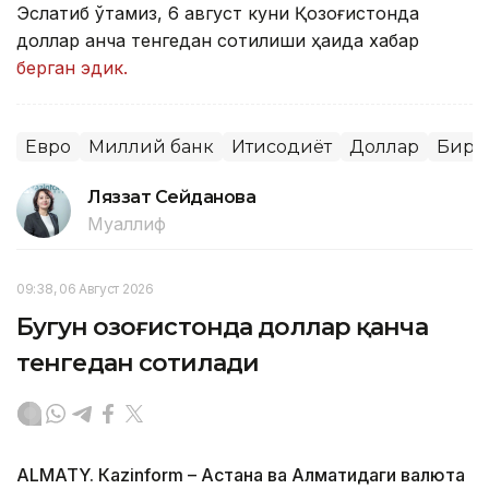
Эслатиб ўтамиз, 6 август куни Қозоғистонда
доллар қанча тенгедан сотилиши ҳақида хабар
берган эдик.
Евро
Миллий банк
Иқтисодиёт
Доллар
Бирж
Ляззат Сейданова
Муаллиф
09:38, 06 Август 2026
Бугун Қозоғистонда доллар қанча
тенгедан сотилади
ALMATY. Кazinform – Астана ва Алматидаги валюта