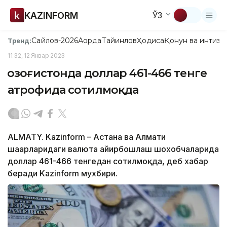
KAZINFORM
ЎЗ
Сайлов-2026
Ақорда
Тайинлов
Ҳодиса
Қонун ва интизо
Тренд:
11:32, 12 Январ 2023
Қозоғистонда доллар 461-466 тенге
атрофида сотилмоқда
ALMATY. Kazinform – Астана ва Алмати
шаҳарларидаги валюта айирбошлаш шохобчаларида
доллар 461-466 тенгедан сотилмоқда, деб хабар
беради Kazinform мухбири.