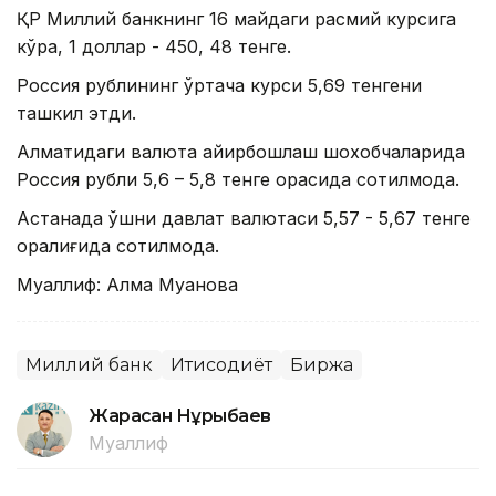
ҚР Миллий банкнинг 16 майдаги расмий курсига
кўра, 1 доллар - 450, 48 тенге.
Россия рублининг ўртача курси 5,69 тенгени
ташкил этди.
Алматидаги валюта айирбошлаш шохобчаларида
Россия рубли 5,6 – 5,8 тенге орасида сотилмоқда.
Астанада қўшни давлат валютаси 5,57 - 5,67 тенге
оралиғида сотилмоқда.
Муаллиф: Алма Муқанова
Миллий банк
Иқтисодиёт
Биржа
Жарасқан Нұрыбаев
Муаллиф