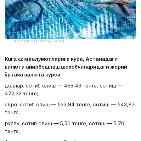
Коллаж: Kazinform/ Canva
Kurs.kz маълумотларига кўра, Астанадаги
валюта айирбошлаш шохобчаларидаги жорий
ўртача валюта курси:
доллар: сотиб олиш — 465,43 тенге, сотиш —
472,32 тенге;
евро: сотиб олиш — 533,94 тенге, сотиш — 543,87
тенге;
рубль: сотиб олиш — 5,50 тенге, сотиш — 5,70
тенге.