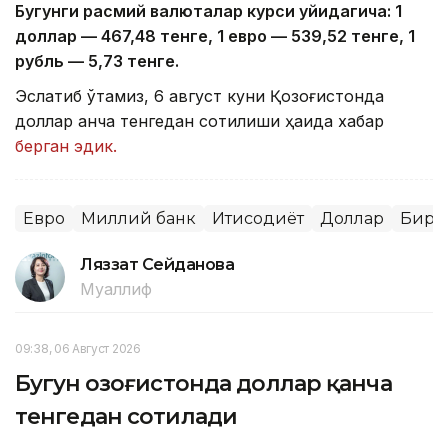
Бугунги расмий валюталар курси қуйидагича: 1
доллар — 4
67,4
8 тенге, 1 евро — 5
39,52
тенге, 1
рубль — 5
,7
3 тенге.
Эслатиб ўтамиз, 6 август куни Қозоғистонда
доллар қанча тенгедан сотилиши ҳақида хабар
берган эдик.
Евро
Миллий банк
Иқтисодиёт
Доллар
Бирж
Ляззат Сейданова
Муаллиф
09:38, 06 Август 2026
Бугун Қозоғистонда доллар қанча
тенгедан сотилади