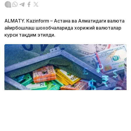
ALMATY. Кazinform – Астана ва Алматидаги валюта
айирбошлаш шохобчаларида хорижий валюталар
курси тақдим этилди.
Коллаж: Kazinform / Freepik