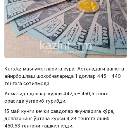
Кurs.kz маълумотларига кўра, Астанадаги валюта
айирбошлаш шохобчаларида 1 доллар 445 – 449
тенгега сотилмоқда.
Алматида доллар курси 447,5 – 450,5 тенге
орасида ўзгариб турибди.
15 май кунги кечки савдолар якунларига кўра,
долларнинг ўртача курси 4,28 тенгега ошиб,
450,53 тенгени ташкил қилди.