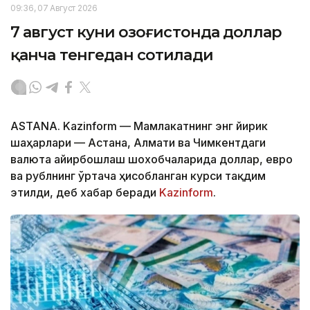
09:36, 07 Август 2026
7 август куни Қозоғистонда доллар
қанча тенгедан сотилади
ASTANA. Kazinform — Мамлакатнинг энг йирик
шаҳарлари — Астана, Алмати ва Чимкентдаги
валюта айирбошлаш шохобчаларида доллар, евро
ва рублнинг ўртача ҳисобланган курси тақдим
этилди, деб хабар беради
Kazinform
.