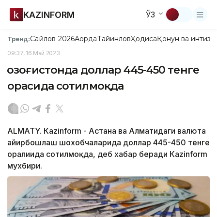
KAZINFORM
ЎЗ
Сайлов-2026
Ақорда
Тайинлов
Ҳодиса
Қонун ва интизо
Тренд:
09:37, 16 Май 2023
Қозоғистонда доллар 445-450 тенге
орасида сотилмоқда
ALMATY. Кazinform - Астана ва Алматидаги валюта
айирбошлаш шохобчаларида доллар 445-450 тенге
оралиғида сотилмоқда, деб хабар беради Кazinform
мухбири.