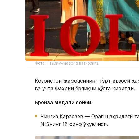
Фото: Таълим-маориф вазирлиги
Қозоғистон жамоасининг тўрт аъзоси ҳа
ва учта Фахрий ёрлиқни қўлга киритди.
Бронза медали соҳиби:
Чингиз Қарасаев — Орал шаҳридаги т
NISнинг 12-синф ўқувчиси.