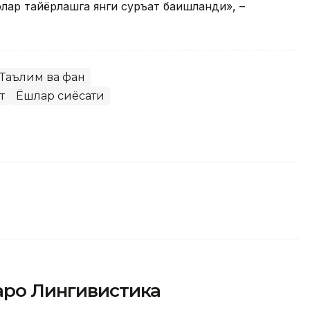
лар тайёрлашга янги суръат бағишланди», –
Таълим ва фан
т
Ёшлар сиёсати
аро Лингивистика