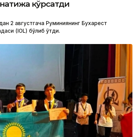
натижа кўрсатди
дан 2 августгача Руминиянинг Бухарест
аси (IOL) бўлиб ўтди.