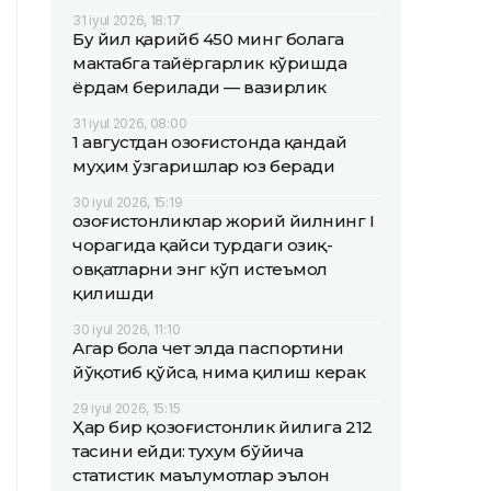
31 iyul 2026, 18:17
Бу йил қарийб 450 минг болага
мактабга тайёргарлик кўришда
ёрдам берилади — вазирлик
31 iyul 2026, 08:00
1 августдан Қозоғистонда қандай
муҳим ўзгаришлар юз беради
30 iyul 2026, 15:19
Қозоғистонликлар жорий йилнинг I
чорагида қайси турдаги озиқ-
овқатларни энг кўп истеъмол
қилишди
30 iyul 2026, 11:10
Агар бола чет элда паспортини
йўқотиб қўйса, нима қилиш керак
29 iyul 2026, 15:15
Ҳар бир қозоғистонлик йилига 212
тасини ейди: тухум бўйича
статистик маълумотлар эълон