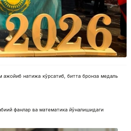
м ажойиб натижа кўрсатиб, битта бронза медаль
абиий фанлар ва математика йўналишидаги