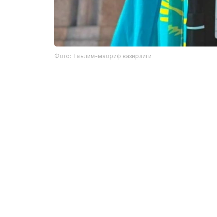
Фото: Таълим-маориф вазирлиги
Фахрий ёрлиқ соҳиблари:
Рамазан Бутантаев — Манғистау вил
қошидаги ихтисослаштирилган IТ лице
Аслан Ажибаев — Павлодар шаҳридаг
NISнинг 12-синф ўқувчиси;
Кирилл Турғумбаев — Қостанай вило
лицей-мактабининг 11-синф ўқувчиси.