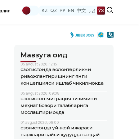
KZ
QZ
РУ
EN
中文
ق ز
ЎЗ
аҳлил
Мавзуга оид
05 avgust 2026, 12:15
Қозоғистонда волонтёрликни
ривожлантиришнинг янги
концепцияси ишлаб чиқилмоқда
05 avgust 2026, 09:08
Қозоғистон миграция тизимини
меҳнат бозори талабларига
мослаштирмоқда
01 avgust 2026, 08:00
Қозоғистонда уй-жой ижараси
нархлари қайси ҳудудда қандай