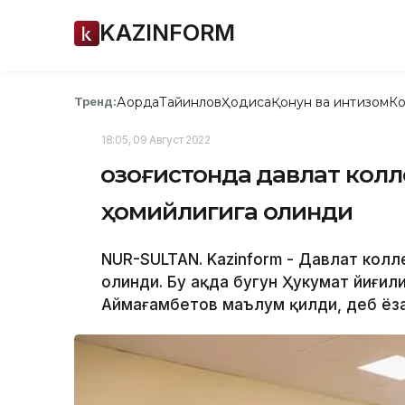
KAZINFORM
Ақорда
Тайинлов
Ҳодиса
Қонун ва интизом
Ко
Тренд:
18:05, 09 Август 2022
Қозоғистонда давлат кол
ҳомийлигига олинди
NUR-SULTAN. Kazinform - Давлат кол
олинди. Бу ҳақда бугун Ҳукумат йиғи
Аймағамбетов маълум қилди, деб ёза