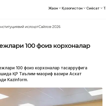
Жаҳон
Қозоғистон
Сиёсат
Т
нституциявий ислоҳот
Сайлов-2026
лежлари 100 фоиз корхоналар
лежлари 100 фоиз корхоналар тасарруфига
лишида ҚР Таълим-маориф вазири Асхат
ди Kazinform.