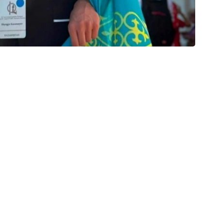
оятининг Ақтау шаҳридаги Таълим бошқармаси
йининг 11-синф ўқувчиси;
и табиий фанлар ва математика йўналишидаги
яти Житиқара тумани таълим бошқармаси Абай