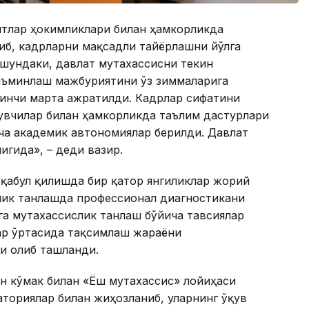
ятлар ҳокимликлари билан ҳамкорликда
иб, кадрларни мақсадли тайёрлашни йўлга
 шундаки, давлат мутахассисни текин
таъминлаш мажбуриятини ўз зиммаларига
иринчи марта ажратилди. Кадрлар сифатини
вчилар билан ҳамкорликда таълим дастурлари
ча академик автономиялар берилди. Давлат
игида», – деди вазир.
 қабул қилишда бир қатор янгиликлар жорий
слик танлашда профессионал диагностикани
а мутахассислик танлаш бўйича тавсиялар
ар ўртасида тақсимлаш жараёни
и олиб ташланди.
н кўмак билан «Ёш мутахассис» лойиҳаси
аториялар билан жиҳозланиб, уларнинг ўқув