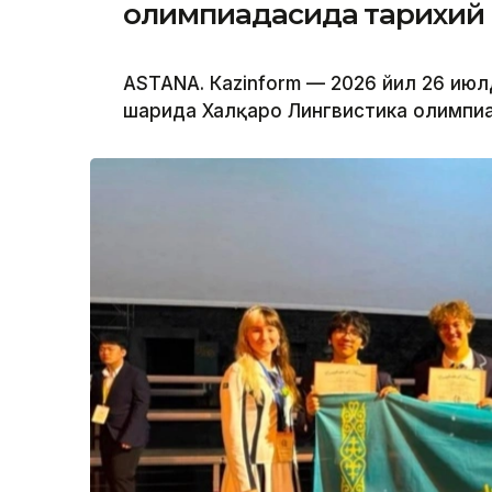
олимпиадасида тарихий 
ASTANА. Кazinform — 2026 йил 26 июл
шаҳрида Халқаро Лингвистика олимпиад