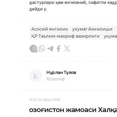
дастурлари ҳам янгиланиб, сифатли кадр
дейди у.
Асосий янгилик
Ҳукумат йиғилиши
ҚР Таълим-маориф вазирлиги
Ҳукума
Нұрлан Тұяқов
Муаллиф
16:15, 03 Август 2026
Қозоғистон жамоаси Халқ