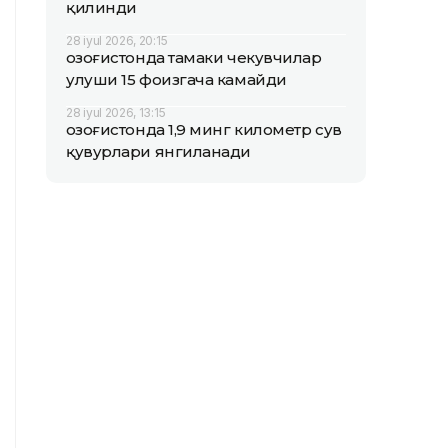
қилинди
28 iyul 2026, 20:15
Қозоғистонда тамаки чекувчилар
улуши 15 фоизгача камайди
28 iyul 2026, 13:15
Қозоғистонда 1,9 минг километр сув
қувурлари янгиланади