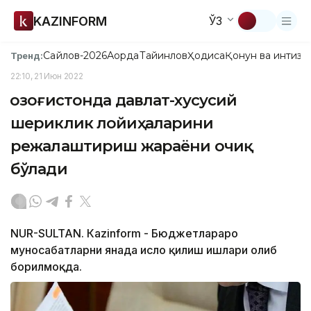
KAZINFORM
ЎЗ
Сайлов-2026
Ақорда
Тайинлов
Ҳодиса
Қонун ва интизо
Тренд:
22:10, 21 Июн 2022
Қозоғистонда давлат-хусусий
шериклик лойиҳаларини
режалаштириш жараёни очиқ
бўлади
NUR-SULTAN. Кazinform - Бюджетлараро
муносабатларни янада ислоҳ қилиш ишлари олиб
борилмоқда.