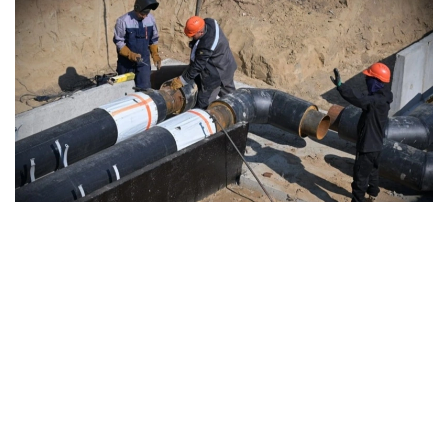
Фото: Ҳукумат
Ҳукумат маълумотларига кўра, 2025-2029
йилларда ушбу мақсадда жами 13 трлн тенге
инвестицияларни жалб қилиш режалаштирилган.
Миллий иқтисодиёт вазири ўринбосари Асан
Дарбаевнинг сўзларига кўра, 2024 йил охирида
қабул қилинган миллий лойиҳанинг мақсади