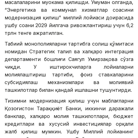
масалаларини муҳокама қилишди. Умуман олганда,
“Энергетика ва коммунал хизматлар соҳасини
модернизация қилиш” миллий лойиҳаси доирасида
ушбу соҳани 2029 йилгача ривожлантириш учун 6,2
трлн тенге ажратилган.
Табиий монополияларни тартибга солиш қўмитаси
номидан Стратегик таҳлил ва халқаро интеграция
департаменти бошлиғи Саягул Умирзақова сўзга
чиқди. У иштирокчиларга лойиҳаларни
молиялаштириш тартиби, фоиз ставкаларини
субсидиялаш механизмлари ва молиявий
ташкилотлар билан қандай ишлашни тушунтирди.
Тизимни модернизация қилиш учун маблағларни
Қозоғистон Тараққиёт Банки, иккинчи даражали
банклар, халқаро молия ташкилотлари, бюджет
кредитлари ва хусусий инвестициялар орқали
жалб қилиш мумкин. Ушбу Миллий лойиҳанинг