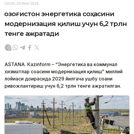
09:08, 30 Июл 2026
Қозоғистон энергетика соҳасини
модернизация қилиш учун 6,2 трлн
тенге ажратади
ASTANА. Кazinform – “Энергетика ва коммунал
хизматлар соҳасини модернизация қилиш” миллий
лойиҳаси доирасида 2029 йилгача ушбу соҳани
ривожлантириш учун 6,2 трлн тенге ажратилган.