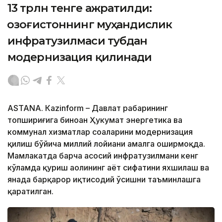
13 трлн тенге ажратилди:
Қозоғистоннинг муҳандислик
инфратузилмаси тубдан
модернизация қилинади
ASTANА. Кazinform – Давлат раҳбарининг
топшириғига биноан Ҳукумат энергетика ва
коммунал хизматлар соҳаларини модернизация
қилиш бўйича миллий лойиҳани амалга оширмоқда.
Мамлакатда барча асосий инфратузилмани кенг
кўламда қуриш аҳолининг ҳаёт сифатини яхшилаш ва
янада барқарор иқтисодий ўсишни таъминлашга
қаратилган.