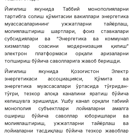
Йиғилиш якунида Таббий монополияларни
тартибга солиш қўмитасии вакиллари энергетика
муассасаларининг ҳужжатларни тайёрлаш,
молиялаштириш шартлари, фоиз ставкалари
субсидиялари ва “Энергетика ва коммунал
хизматлар соҳасини модернизация қилиш”
электрон платформаси орқали аризаларни
топшириш бўйича саволларига жавоб беришди.
Йиғилиш якунида Қозоғистон Электр
энергетикаси ассоциацияси, Қўмита ва
энергетика муассасалари ўртасида тўғридан-
тўғри, тезкор алоқа каналини яратиш бўйича
келишувга эришилди. Ушбу канал орқали табиий
монополия субъектлари лойиҳаларни амалга
ошириш бўйича саволлар юборишлари ва
молиялаштириш, ҳужжатларни тайёрлаш ва
лойиҳаларни тасдиқлаш бўйича тезкор жавоблар