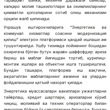
Тараққиёт Банки, иккинчи даражали банклар,
халқаро молия ташкилотлари ва ҳокимликларнинг
қимматли қоғозларини сотиб олиш механизми
орқали жалб қилинади.
Учрашув иштирокчиларига “Энергетика ва
коммунал хизматлар соҳасини модернизация
қилиш” электрон платформаси қандай ишлаши ҳам
тушунтирилди. Ушбу тизимда лойиҳанинг бошидан
охиригача бўлган бутун жараён шаффофдир: ариза
бериш ва маблағ йиғишдан тортиб, қурилиш-
монтаж ишлари ва объектни ишга туширишгача.
Бундан ташқари, платформа иш вақтини,
ажратилган маблағларнинг ҳажмини ва улардан
фойдаланишни қатъий назорат қилади.
Энергетика муассасалари вакиллари ҳужжатларни
тайёрлаш, кредит шартлари, аризаларни кўриб
чиқиш, молиявий ва техник операторлар билан
ҳамкорлик бўйича ўз саволларини беришди. Бундан