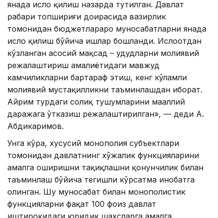
янада ислоҳ қилиш назарда тутилган. Давлат
раҳбари топшириғи доирасида вазирлик
томонидан бюджетлараро муносабатларни янада
ислоҳ қилиш бўйича ишлар бошланди. Ислоҳотдан
кўзланган асосий мақсад – ҳудудларни молиявий
режалаштириш амалиётидаги мавжуд
камчиликларни бартараф этиш, кенг кўламли
молиявий мустақилликни таъминлашдан иборат.
Айрим турдаги солиқ тушумларини маҳаллий
даражага ўтказиш режалаштирилган», — деди А.
Абдикаримов.
Унга кўра, хусусий монополия субъектлари
томонидан давлатнинг хўжалик функцияларини
амалга оширишни тақиқлашни қонунчилик билан
таъминлаш бўйича тегишли кўрсатма инобатга
олинган. Шу муносабат билан монополистик
функцияларни фақат 100 фоиз давлат
иштирокидаги юридик шахсларга амалга