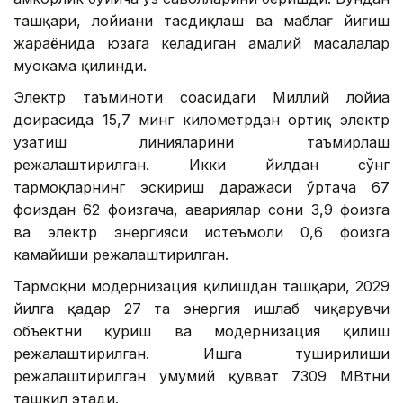
ташқари, лойиҳани тасдиқлаш ва маблағ йиғиш
жараёнида юзага келадиган амалий масалалар
муҳокама қилинди.
Электр таъминоти соҳасидаги Миллий лойиҳа
доирасида 15,7 минг километрдан ортиқ электр
узатиш линияларини таъмирлаш
режалаштирилган. Икки йилдан сўнг
тармоқларнинг эскириш даражаси ўртача 67
фоиздан 62 фоизгача, авариялар сони 3,9 фоизга
ва электр энергияси истеъмоли 0,6 фоизга
камайиши режалаштирилган.
Тармоқни модернизация қилишдан ташқари, 2029
йилга қадар 27 та энергия ишлаб чиқарувчи
объектни қуриш ва модернизация қилиш
режалаштирилган. Ишга туширилиши
режалаштирилган умумий қувват 7309 МВтни
ташкил этади.