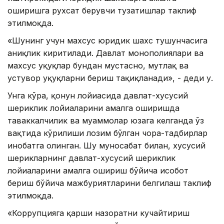
оширишга рухсат берувчи тузатишлар таклиф
этилмоқда.
«Шунинг учун махсус юридик шахс тушунчасига
аниқлик киритилади. Давлат монополиялари ва
махсус ҳуқуқлар бундан мустасно, мутлақ ва
устувор ҳуқуқларни бериш тақиқланади», - деди у.
Унга кўра, қонун лойиҳасида давлат-хусусий
шериклик лойиҳаларини амалга оширишда
таваккалчилик ва муаммолар юзага келганда ўз
вақтида кўрилиши лозим бўлган чора-тадбирлар
инобатга олинган. Шу муносабат билан, хусусий
шерикларнинг давлат-хусусий шериклик
лойиҳаларини амалга ошириш бўйича ҳисобот
бериш бўйича мажбуриятларини белгилаш таклиф
этилмоқда.
«Коррупцияга қарши назоратни кучайтириш