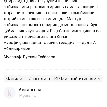
доирасида давлат-хусусий шериклик
лойиҳаларини режалаштириш ва амалга ошириш
жараёнига очиқлик ва ошкоралик тамойилини
жорий этиш таклиф этилмоқда. Мазкур
лойиҳаларни амалга оширишда монополияга йўл
қўймаслик учун уларни Рақобатни ҳимоя қилиш ва
ривожлантириш агентлиги билан
мувофиқлаштириш тавсия этилади», — деди А.
Абдикаримов.
Муаллиф: Руслан Ғаббасов
Мажилис
Иқтисодиёт
ҚР Миллий иқтисодиёт в
без автора
Муаллиф