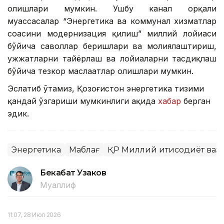
олишлари мумкин. Ушбу канал орқали
муассасалар “Энергетика ва коммунал хизматлар
соҳасини модернизация қилиш” миллий лойиҳаси
бўйича саволлар беришлари ва молиялаштириш,
ҳужжатларни тайёрлаш ва лойиҳаларни тасдиқлаш
бўйича тезкор маслаҳатлар олишлари мумкин.
Эслатиб ўтамиз, Қозоғистон энергетика тизими
қандай ўзгариши мумкинлиги ҳақида
хабар
берган
эдик.
Энергетика
Маблағ
ҚР Миллий иқтисодиёт ваз
Бекабат Узаков
Муаллиф
11:07, 28 Июл 2026