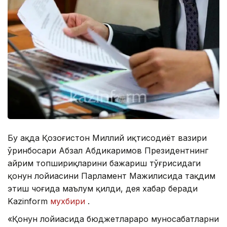
Бу ҳақда Қозоғистон Миллий иқтисодиёт вазири
ўринбосари Абзал Абдикаримов Президентнинг
айрим топшириқларини бажариш тўғрисидаги
қонун лойиҳасини Парламент Мажилисида тақдим
этиш чоғида маълум қилди, дея хабар беради
Kazinform
мухбири
.
«Қонун лойиҳасида бюджетлараро муносабатларни