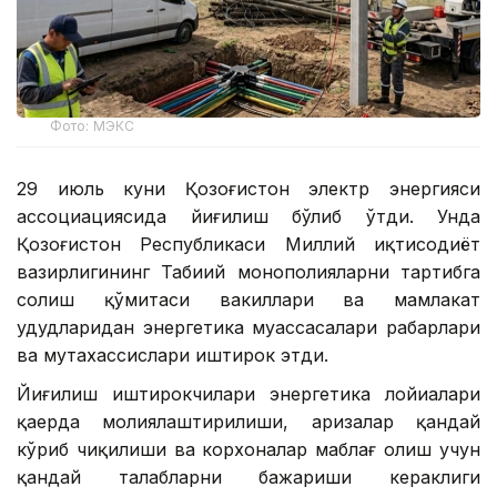
Фото: МЭКС
29 июль куни Қозоғистон электр энергияси
ассоциациясида йиғилиш бўлиб ўтди. Унда
Қозоғистон Республикаси Миллий иқтисодиёт
вазирлигининг Табиий монополияларни тартибга
солиш қўмитаси вакиллари ва мамлакат
ҳудудларидан энергетика муассасалари раҳбарлари
ва мутахассислари иштирок этди.
Йиғилиш иштирокчилари энергетика лойиҳалари
қаерда молиялаштирилиши, аризалар қандай
кўриб чиқилиши ва корхоналар маблағ олиш учун
қандай талабларни бажариши кераклиги