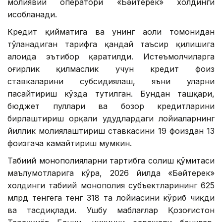
молиявий оператори «Бәйтерек» холдинги
ҳисобланади.
Кредит қийматига ва унинг аҳоли томонидан
тўланадиган тарифга қандай таъсир қилишига
алоҳида эътибор қаратилди. Истеъмолчиларга
оғирлик қилмаслик учун кредит фоиз
ставкаларини субсидиялаш, яъни уларни
пасайтириш кўзда тутилган. Бундан ташқари,
бюджет пуллари ва бозор кредитларини
бирлаштириш орқали ҳудудлардаги лойиҳаларнинг
йиллик молиялаштириш ставкасини 19 фоиздан 13
фоизгача камайтириш мумкин.
Табиий монополияларни тартибга солиш қўмитаси
маълумотларига кўра, 2026 йилда «Бәйтерек»
холдинги табиий монополия субъектларининг 625
млрд тенгега тенг 318 та лойиҳасини кўриб чиқди
ва тасдиқлади. Ушбу маблағлар Қозоғистон