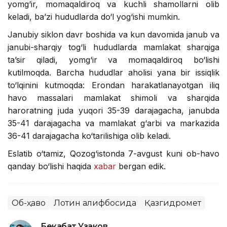
yomg‘ir, momaqaldiroq va kuchli shamollarni olib
keladi, ba’zi hududlarda do‘l yog‘ishi mumkin.
Janubiy siklon davr boshida va kun davomida janub va
janubi-sharqiy tog‘li hududlarda mamlakat sharqiga
ta’sir qiladi, yomg‘ir va momaqaldiroq bo‘lishi
kutilmoqda. Barcha hududlar aholisi yana bir issiqlik
to‘lqinini kutmoqda: Erondan harakatlanayotgan iliq
havo massalari mamlakat shimoli va sharqida
haroratning juda yuqori 35-39 darajagacha, janubda
35-41 darajagacha va mamlakat g‘arbi va markazida
36-41 darajagacha ko‘tarilishiga olib keladi.
Eslatib o‘tamiz, Qozog‘istonda 7-avgust kuni ob-havo
qanday bo‘lishi haqida
xabar
bergan edik.
Об-ҳаво
Лотин алифбосида
Қазгидромет
Бекабат Узаков