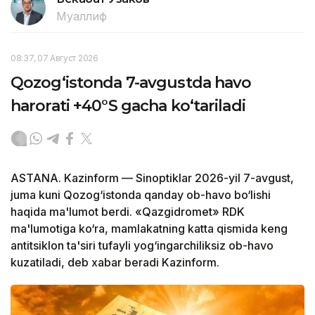
Муаллиф
08:37, 07 Август 2026
Qozog‘istonda 7-avgustda havo
harorati +40°S gacha ko‘tariladi
ASTANA. Kazinform — Sinoptiklar 2026-yil 7-avgust,
juma kuni Qozog‘istonda qanday ob-havo bo‘lishi
haqida ma'lumot berdi. «Qazgidromet» RDK
ma'lumotiga ko‘ra, mamlakatning katta qismida keng
antitsiklon ta'siri tufayli yog‘ingarchiliksiz ob-havo
kuzatiladi, deb xabar beradi Kazinform.