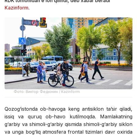
RDK tomonidan e’lon qilindi, deb xabar beradi
Kazinform
.
Фото: Виктор Федюнин / Kazinform
Qozog‘istonda ob-havoga keng antisiklon ta’sir qiladi,
issiq va quruq ob-havo kutilmoqda. Mamlakatning
g‘arbiy va shimoli-g‘arbiy qismida shimoli-g‘arbiy siklon
va unga bog‘liq atmosfera frontal tizimlari davr oxirida