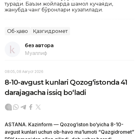
туради. Баъзи жойларда шамол кучаяди,
жанубда чанг бўронлари кузатилади.
Об-ҳаво
Қазгидромет
без автора
Муаллиф
08:05, 08 Август 2026
8-10-avgust kunlari Qozog‘istonda 41
darajagacha issiq bo‘ladi
ASTANA. Kazinform — Qozog‘iston bo‘yicha 8-10-
avgust kunlari uchun ob-havo ma’lumoti “Qazgidromet”