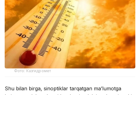
Фото: Казгидромет
Shu bilan birga, sinoptiklar tarqatgan ma’lumotga
ko‘ra, mamlakat sharqida, shuningdek janub va janubi-
sharqning tog‘li hududlarida momaqaldiroq bilan
yomg‘ir yog‘ishi kutilmoqda.
“Sharqiy hududlarda ayrim joylarda kuchli
yomg‘ir yog‘adi, do‘l yog‘ishi ham istisno
etilmaydi”, — deyiladi «Qazgidromet» matbuot