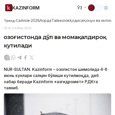
KAZINFORM
ЎЗ
Сайлов-2026
Ақорда
Тайинлов
Ҳодиса
Қонун ва интизо
Тренд:
15:10, 03 Июн 2020
Қозоғистонда дўл ва момақалдироқ
кутилади
NUR-SULTAN. Kazinform – Қозоғистон шимолида 4-6
июнь кунлари салқин бўлиши кутилмоқда, деб
хабар беради Kazinform «Қазгидромет» РДКга
таяниб.