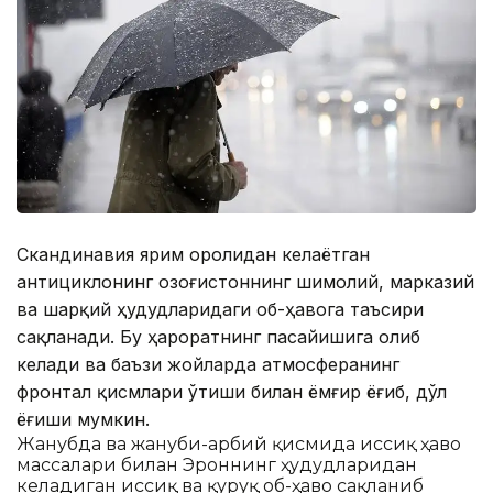
Скандинавия ярим оролидан келаётган
антициклонинг Қозоғистоннинг шимолий, марказий
ва шарқий ҳудудларидаги об-ҳавога таъсири
сақланади. Бу ҳароратнинг пасайишига олиб
келади ва баъзи жойларда атмосферанинг
фронтал қисмлари ўтиши билан ёмғир ёғиб, дўл
ёғиши мумкин.
Жанубда ва жануби-ғарбий қисмида иссиқ ҳаво
массалари билан Эроннинг ҳудудларидан
келадиган иссиқ ва қуруқ об-ҳаво сақланиб