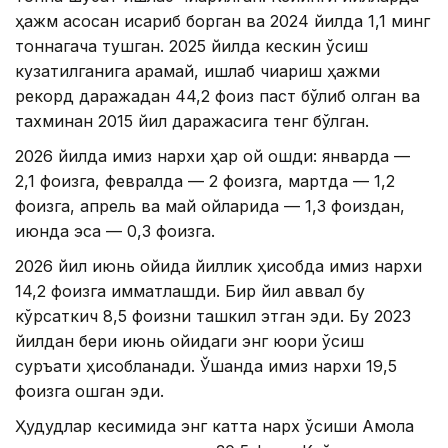
ҳажм асосан қисқариб борган ва 2024 йилда 1,1 минг
тоннагача тушган. 2025 йилда кескин ўсиш
кузатилганига қарамай, ишлаб чиқариш ҳажми
рекорд даражадан 44,2 фоиз паст бўлиб қолган ва
тахминан 2015 йил даражасига тенг бўлган.
2026 йилда қимиз нархи ҳар ой ошди: январда —
2,1 фоизга, февралда — 2 фоизга, мартда — 1,2
фоизга, апрель ва май ойларида — 1,3 фоиздан,
июнда эса — 0,3 фоизга.
2026 йил июнь ойида йиллик ҳисобда қимиз нархи
14,2 фоизга қимматлашди. Бир йил аввал бу
кўрсаткич 8,5 фоизни ташкил этган эди. Бу 2023
йилдан бери июнь ойидаги энг юқори ўсиш
суръати ҳисобланади. Ўшанда қимиз нархи 19,5
фоизга ошган эди.
Ҳудудлар кесимида энг катта нарх ўсиши Ақмола