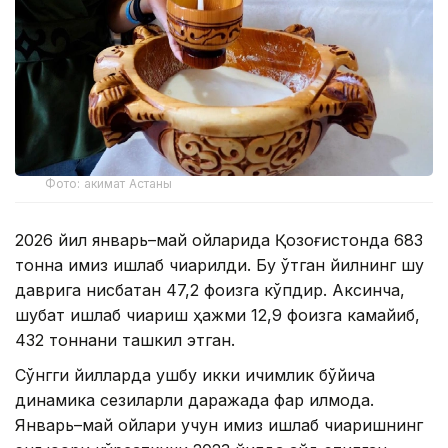
Фото: акимат Астаны
2026 йил январь–май ойларида Қозоғистонда 683
тонна қимиз ишлаб чиқарилди. Бу ўтган йилнинг шу
даврига нисбатан 47,2 фоизга кўпдир. Аксинча,
шубат ишлаб чиқариш ҳажми 12,9 фоизга камайиб,
432 тоннани ташкил этган.
Сўнгги йилларда ушбу икки ичимлик бўйича
динамика сезиларли даражада фарқ қилмоқда.
Январь–май ойлари учун қимиз ишлаб чиқаришнинг