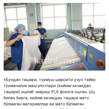
«Бундан ташқари, турмуш
шароити учун тайёр
тўқимачилик маҳсулотлари (кийим-кечакдан
ташқари) ишлаб чиқариш 51,6 фоизга ошган. Шу
билан бирга, кийим-кечакдан ташқари мато
бўлмаган материаллар ва мато бўлмаган