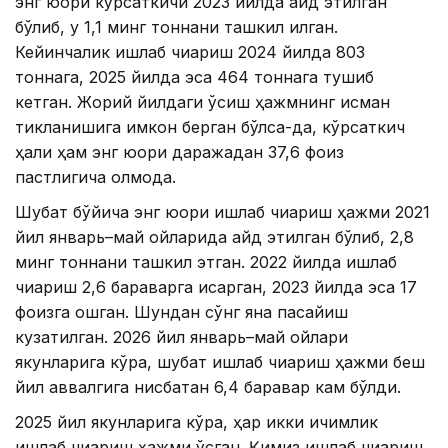
энг юқори кўрсаткичи 2023 йилда қайд этилган
бўлиб, у 1,1 минг тоннани ташкил қилган.
Кейинчалик ишлаб чиқариш 2024 йилда 803
тоннага, 2025 йилда эса 464 тоннага тушиб
кетган. Жорий йилдаги ўсиш ҳажмнинг қисман
тикланишига имкон берган бўлса-да, кўрсаткич
ҳали ҳам энг юқори даражадан 37,6 фоиз
пастлигича қолмоқда.
Шубат бўйича энг юқори ишлаб чиқариш ҳажми 2021
йил январь–май ойларида қайд этилган бўлиб, 2,8
минг тоннани ташкил этган. 2022 йилда ишлаб
чиқариш 2,6 бараварга қисқарган, 2023 йилда эса 17
фоизга ошган. Шундан сўнг яна пасайиш
кузатилган. 2026 йил январь–май ойлари
якунларига кўра, шубат ишлаб чиқариш ҳажми беш
йил аввалгига нисбатан 6,4 баравар кам бўлди.
2025 йил якунларига кўра, ҳар икки ичимлик
ишлаб чиқариш ҳажми ўсган. Қимиз ишлаб чиқариш