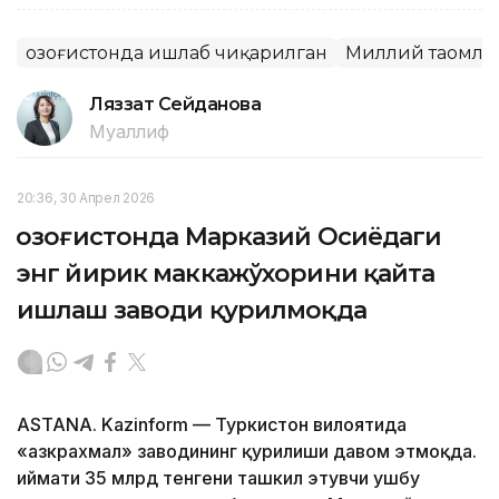
Қозоғистонда ишлаб чиқарилган
Миллий таомла
Ляззат Сейданова
Муаллиф
20:36, 30 Апрел 2026
Қозоғистонда Марказий Осиёдаги
энг йирик маккажўхорини қайта
ишлаш заводи қурилмоқда
ASTANA. Kazinform — Туркистон вилоятида
«Қазкрахмал» заводининг қурилиши давом этмоқда.
Қиймати 35 млрд тенгени ташкил этувчи ушбу