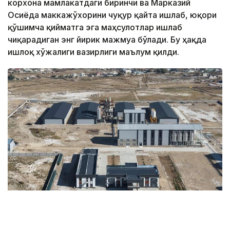
корхона мамлакатдаги биринчи ва Марказий
Осиёда маккажўхорини чуқур қайта ишлаб, юқори
қўшимча қийматга эга маҳсулотлар ишлаб
чиқарадиган энг йирик мажмуа бўлади. Бу ҳақда
Қишлоқ хўжалиги вазирлиги маълум қилди.
Фото: АШМ