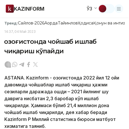
KAZINFORM
ЎЗ
Сайлов-2026
Ақорда
Тайинлов
Ҳодиса
Қонун ва интизо
Тренд:
14:37, 04 Май 2023
Қозоғистонда чойшаб ишлаб
чиқариш кўпайди
ASTANA. Kazinform - Қозоғистонда 2022 йил 12 ойи
давомида чойшаблар ишлаб чиқариш ҳажми
сезиларли даражада ошди – 2021 йилнинг шу
даврига нисбатан 2,3 баробар кўп ишлаб
чиқарилди. Ҳаммаси бўлиб 21,4 миллион дона
чойшаб ишлаб чиқарилди, дея хабар беради
Kazinform ҚР Миллий статистика бюроси матбуот
хизматига таяниб.