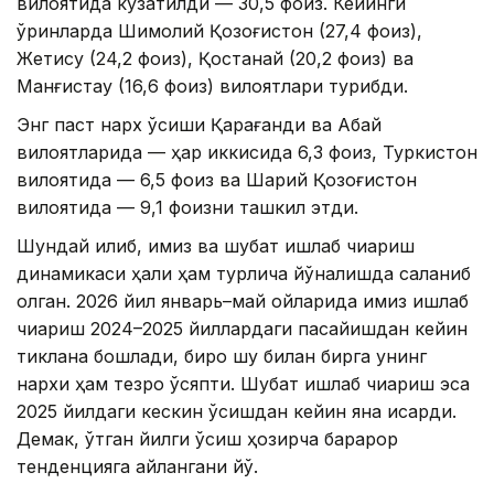
вилоятида кузатилди — 30,5 фоиз. Кейинги
ўринларда Шимолий Қозоғистон (27,4 фоиз),
Жетису (24,2 фоиз), Қостанай (20,2 фоиз) ва
Манғистау (16,6 фоиз) вилоятлари турибди.
Энг паст нарх ўсиши Қарағанди ва Абай
вилоятларида — ҳар иккисида 6,3 фоиз, Туркистон
вилоятида — 6,5 фоиз ва Шарқий Қозоғистон
вилоятида — 9,1 фоизни ташкил этди.
Шундай қилиб, қимиз ва шубат ишлаб чиқариш
динамикаси ҳали ҳам турлича йўналишда сақланиб
қолган. 2026 йил январь–май ойларида қимиз ишлаб
чиқариш 2024–2025 йиллардаги пасайишдан кейин
тиклана бошлади, бироқ шу билан бирга унинг
нархи ҳам тезроқ ўсяпти. Шубат ишлаб чиқариш эса
2025 йилдаги кескин ўсишдан кейин яна қисқарди.
Демак, ўтган йилги ўсиш ҳозирча барқарор
тенденцияга айлангани йўқ.