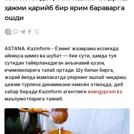
ҳажми қарийб бир ярим бараварга
ошди
ASTANA. Kazinform - Ёзнинг жазирама иссиғида
айниқса қимиз ва шубат — бие сути, ҳамда туя
сутидан тайёрланадиган анъанавий қозоқ
ичимликларига талаб ортади. Шу билан бирга,
жорий йилда мамлакатда уларнинг ишлаб чиқариш
ҳажми турлича динамикани намоён этмоқда, деб
хабар беради Kazinform агентлиги
energyprom.kz
маълумотларига таяниб.