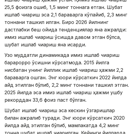
25,5 фоизга ошиб, 1,5 минг тоннага етган. Шубат
ишлаб чиқариш эса 2,1 бараварга кўпайиб, 2,3 минг
тоннани ташкил қилган. Бироқ 2026 йилнинг
дастлабки беш ойида тенденциялар яна ажралди:
қимиз ишлаб чиқариш ўсишда давом этган бўлса,
шубат ишлаб чиқариш яна қисқарди.
Узоқ муддатли динамикада қимиз ишлаб чиқариш
барқарорроқ ўсишни кўрсатмоқда. 2015 йилга
нисбатан унинг йиллик ишлаб чиқариш ҳажми 2,2
бараварга ошган. Энг юқори кўрсаткич 2022 йилда
қайд этилган бўлиб, 2,2 минг тоннани ташкил этган.
2025 йилда эса қимиз ишлаб чиқариш ҳажми ушбу
рекорддан 33,6 фоиз паст бўлган.
Шубат ишлаб чиқариш эса кескин ўзгаришлар
билан ажралиб туради. Энг юқори кўрсаткич 2020
йилда қайд этилган бўлиб, мамлакатда 4,2 минг
тонна шубат ишлаб чиқарилган. Кейинги йилларда