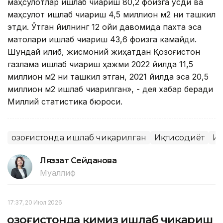
маҳсулотлар ишлаб чиқариш 80,2 фоизга ўсди ва
маҳсулот ишлаб чиқариш 4,5 миллион м2 ни ташкил
этди. Ўтган йилнинг 12 ойи давомида пахта эса
матолари ишлаб чиқариш 43,6 фоизга камайди.
Шундай қилиб, жисмоний жиҳатдан Қозоғистон
газлама ишлаб чиқариш ҳажми 2022 йилда 11,5
миллион м2 ни ташкил этган, 2021 йилда эса 20,5
миллион м2 ишлаб чиқарилган», - дея хабар беради
Миллий статистика бюроси.
Қозоғистонда ишлаб чиқарилган
Иқтисодиёт
И
Ляззат Сейданова
Муаллиф
17:37, 20 Июл 2026
Қозоғистонда қимиз ишлаб чиқариш