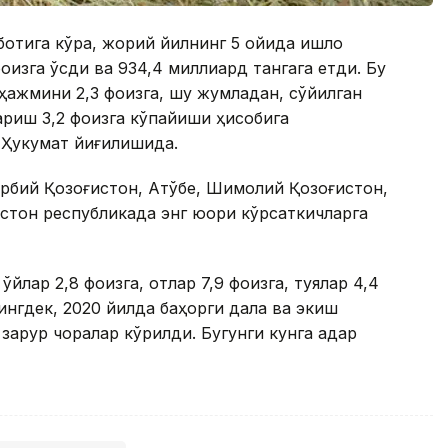
отига кўра, жорий йилнинг 5 ойида қишлоқ
оизга ўсди ва 934,4 миллиард тангага етди. Бу
ҳажмини 2,3 фоизга, шу жумладан, сўйилган
қариш 3,2 фоизга кўпайиши ҳисобига
 Ҳукумат йиғилишида.
Ғарбий Қозоғистон, Ақтўбе, Шимолий Қозоғистон,
стон республикада энг юқори кўрсаткичларга
қўйлар 2,8 фоизга, отлар 7,9 фоизга, туялар 4,4
нингдек, 2020 йилда баҳорги дала ва экиш
зарур чоралар кўрилди. Бугунги кунга қадар