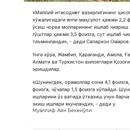
«Миллий иқтисодиёт вазирлигининг ҳисоб
хўжалигидаги ялпи маҳсулот ҳажми 2,2 ф
ўсиш чорва молларининг ишлаб чиқариш 
гўштлар ҳажми 3,5 фоизга, сут ишлаб чи
таъминланди», - деди Сапархон Омаров
Унга кўра, Жамбил, Қарағанди, Ақмола, 
Алмати ва Туркистон вилоятлари Қозоғи
эришдилар.
«Шунингдек, қорамоллар сони 4,1 фоизга, 
фоизга, чўчқалар 1,5 фоизга кўпайди. Шу
ишларини ўз вақтида ўтказиш учун барча 
экиш ишлари якунланди», - деди у.
Муаллиф: Аян Бекенўғли