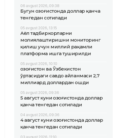
06 avgust 2026, 09:38
Бугун Қозоғистонда доллар қанча
тенгедан сотилади
05 avgust 2026, 13:15
Аёл тадбиркорларни
молиялаштиришни мониторинг
қилиш учун миллий рақамли
платформа ишга туширилди
05 avgust 2026, 10:10
Қозоғистон ва Ўзбекистон
ўртасидаги савдо айланмаси 2,7
миллиард доллардан ошди
05 avgust 2026, 09:36
5 август куни Қозоғистонда доллар
қанча тенгедан сотилади
04 avgust 2026, 09:36
4 август куни Қозоғистонда доллар
қанча тенгедан сотилади
03 avgust 2026, 11:10