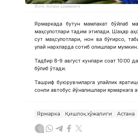
Фото: Астана ҳокимлиги
Ярмаркада бутун мамлакат бўйлаб ма
маҳсулотлари тақдим этилади. Шаҳар аҳо
сут маҳсулотлари, нон ва бўғирсоқ, та
қулай нархларда сотиб олишлари мумкин.
Тадбир 8-9 август кунлари соат 10:00 да
бўлиб ўтади.
Ташриф буюрувчиларга қулайлик яратиш ма
сонли автобус йўналишлари ярмаркага қа
Ярмарка
Қишлоқ хўжалиги
Астана