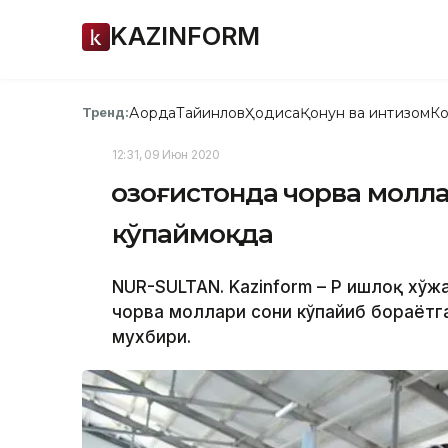
KAZINFORM
Ақорда
Тайинлов
Ҳодиса
Қонун ва интизом
Ко
Тренд:
12:31, 09 Июн 2020
Қозоғистонда чорва молл
кўпаймоқда
NUR-SULTAN. Kazinform – ҚР Қишлоқ хў
чорва моллари сони кўпайиб бораётга
мухбири.