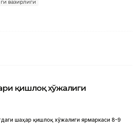
ги вазирлиги
ари қишлоқ хўжалиги
тдаги шаҳар қишлоқ хўжалиги ярмаркаси 8-9