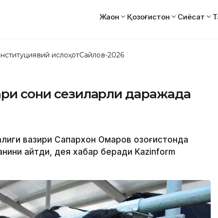
Жаҳон
Қозоғистон
Сиёсат
Т
нституциявий ислоҳот
Сайлов-2026
ари сони сезиларли даражада
жалиги вазири Сапархон Омаров Қозоғистонда
нини айтди, дея хабар беради Kazinform