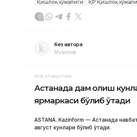
Қишлоқ хўжалиги
ҚР Қишлоқ хўжали
без автора
Муаллиф
20:10, 07 Август 2026
Астанада дам олиш кунл
ярмаркаси бўлиб ўтади
ASTANА. Кazinform — Астанада навба
август кунлари бўлиб ўтади.