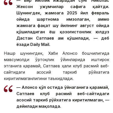
— Бир йиллик ижарадан сўнг Николас
Жексон ҳужумчилар сафига қайтди.
Шунингдек, жамоага 2025 йил февраль
ойида шартнома имзолаган, аммо
жамоага фақат шу йилнинг август ойида
қўшиладиган ёш қозоғистонлик юлдуз
Дастан Сатпаев ҳам қўшилади, — деб
ёзади Daily Mail.
Нашр шунингдек, Хаби Алонсо бошчилигида
мавсумолди ўртоқлик ўйинларида иштирок
этганига қарамай, Сатпаев ҳали клуб расмий веб-
сайтидаги асосий таркиб рўйхатига
киритилмаганлигини таъкидлади.
— Алонсо қўл остида ўйнаганига қарамай,
Сатпаев клуб расмий веб-сайтидаги
асосий таркиб рўйхатига киритилмаган, —
дейилади мақолада.