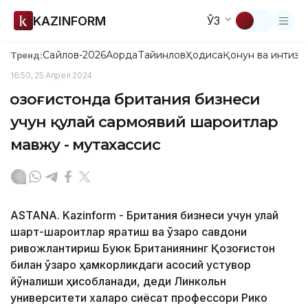
KAZINFORM
ЎЗ
Сайлов-2026
Ақорда
Тайинлов
Ҳодиса
Қонун ва интизо
Тренд:
16:50, 25 Апрел 2024
Қозоғистонда британия бизнеси
учун қулай сармоявий шароитлар
мавжу - мутахассис
ASTANA. Kazinform - Британия бизнеси учун қулай
шарт-шароитлар яратиш ва ўзаро савдони
ривожлантириш Буюк Британиянинг Қозоғистон
билан ўзаро ҳамкорликдаги асосий устувор
йўналиши ҳисобланади, деди Линкольн
университети халқаро сиёсат профессори Рико