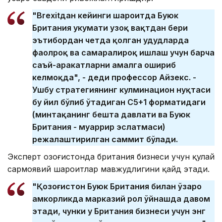
"Brexitдан кейинги шароитда Буюк
Британия ҳукумати узоқ вақтдан бери
эътибордан четда қолган ҳудудларда
фаолроқ ва самаралироқ ишлаш учун барча
саъй-ҳаракатларни амалга ошириб
келмоқда", - деди профессор Айзекс. -
Ушбу стратегиянинг кулминацион нуқтаси
бу йил бўлиб ўтадиган C5+1 форматидаги
(минтақанинг бешта давлати ва Буюк
Британия - муҳаррир эслатмаси)
режалаштирилган саммит бўлади.
Эксперт Қозоғистонда британия бизнеси учун қулай
сармоявий шароитлар мавжудлигини қайд этади.
"Қозоғистон Буюк Британия билан ўзаро
ҳамкорликда марказий рол ўйнашда давом
этади, чунки у Британия бизнеси учун энг