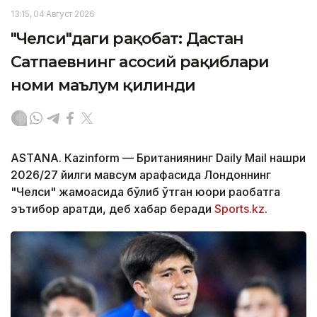
13:15, 04 Август 2026
"Челси"даги рақобат: Дастан
Сатпаевнинг асосий рақиблари
номи маълум қилинди
ASTANА. Кazinform — Британиянинг Daily Mail нашри
2026/27 йилги мавсум арафасида Лондоннинг
"Челси" жамоасида бўлиб ўтган юқори рақобатга
эътибор қаратди, деб хабар беради
Sports.kz
.