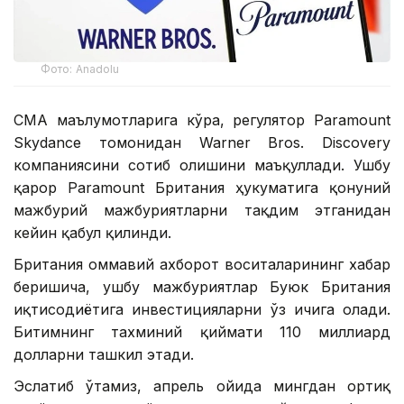
Фото: Аnadolu
CМА маълумотларига кўра, регулятор Paramount
Skydance томонидан Warner Bros. Discovery
компаниясини сотиб олишини маъқуллади. Ушбу
қарор Paramount Британия ҳукуматига қонуний
мажбурий мажбуриятларни тақдим этганидан
кейин қабул қилинди.
Британия оммавий ахборот воситаларининг хабар
беришича, ушбу мажбуриятлар Буюк Британия
иқтисодиётига инвестицияларни ўз ичига олади.
Битимнинг тахминий қиймати 110 миллиард
долларни ташкил этади.
Эслатиб ўтамиз, апрель ойида мингдан ортиқ