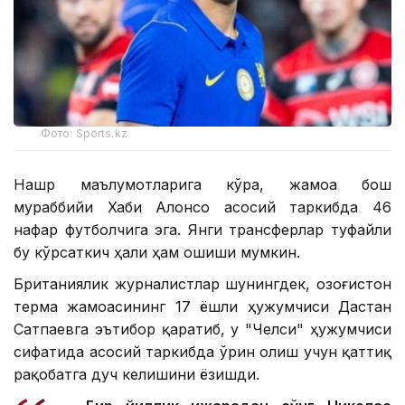
Фото: Sports.kz
Нашр маълумотларига кўра, жамоа бош
мураббийи Хаби Алонсо асосий таркибда 46
нафар футболчига эга. Янги трансферлар туфайли
бу кўрсаткич ҳали ҳам ошиши мумкин.
Британиялик журналистлар шунингдек, Қозоғистон
терма жамоасининг 17 ёшли ҳужумчиси Дастан
Сатпаевга эътибор қаратиб, у "Челси" ҳужумчиси
сифатида асосий таркибда ўрин олиш учун қаттиқ
рақобатга дуч келишини ёзишди.