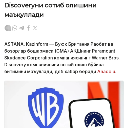
Discoveryни сотиб олишини
маъқуллади
ASTANА. Кazinform — Буюк Британия Рақобат ва
бозорлар бошқармаси (CМА) АҚШнинг Paramount
Skydance Corporation компаниясининг Warner Bros.
Discovery компаниясини сотиб олиш бўйича
битимини маъқуллади, деб хабар беради
Аnadolu
.