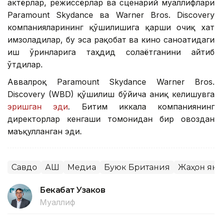
актёрлар, режиссёрлар ва сценарий муаллифлари
Paramount Skydance ва Warner Bros. Discovery
компанияларининг қўшилишига қарши очиқ хат
имзоладилар, бу эса рақобат ва кино саноатидаги
иш ўринларига таҳдид солаётганини айтиб
ўтдилар.
Аввалроқ Paramount Skydance Warner Bros.
Discovery (WBD) қўшилиш бўйича аниқ келишувга
эришган эди
. Битим иккала компаниянинг
директорлар кенгаши томонидан бир овоздан
маъқулланган эди.
Савдо
АҚШ
Медиа
Буюк Британия
Жаҳон ян
Бекабат Узаков
Муаллиф