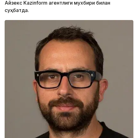
Айзекс Kazinform агентлиги мухбири билан
суҳбатда.