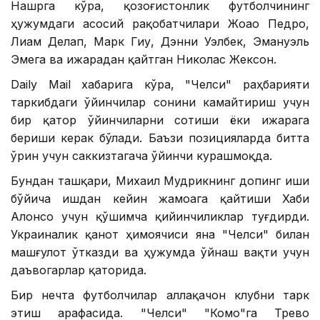
Нашрга кўра, қозоғистонлик футболчининг
ҳужумдаги асосий рақобатчилари Жоао Педро,
Лиам Делап, Марк Гиу, Дэнни Уэлбек, Эмануэль
Эмега ва ижарадан қайтган Николас Жексон.
Daily Mail хабарига кўра, "Челси" раҳбарияти
таркибдаги ўйинчилар сонини камайтириш учун
бир қатор ўйинчиларни сотиши ёки ижарага
бериши керак бўлади. Баъзи позицияларда битта
ўрин учун саккизтагача ўйинчи курашмоқда.
Бундан ташқари, Михаил Мудрикнинг допинг иши
бўйича ишдан кейин жамоага қайтиши Хаби
Алонсо учун қўшимча қийинчиликлар туғдирди.
Украиналик қанот ҳимоячиси яна "Челси" билан
машғулот ўтказди ва ҳужумда ўйнаш вақти учун
даъвогарлар қаторида.
Бир нечта футболчилар аллақачон клубни тарк
этиш арафасида. "Челси" "Комо"га Трево