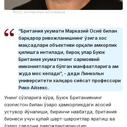
Фото: из открытых источников
“Британия ҳукумати Марказий Осиё билан
барқарор ривожланишнинг ўзига хос
мақсадлари объективи орқали ҳамкорлик
қилишга интилади, бироқ улар Буюк
Британия ҳукуматининг сармоявий
имкониятларга бўлган манфаатларига ҳам
жуда мос келади”, - деди Линкольн
университети халқаро сиёсат профессори
Рико Айзекс.
Унинг сўзларига кўра, Буюк Британиянинг
Қозоғистон билан ўзаро ҳамкорликдаги асосий
устувор йўналиши, биринчи навбатда, британия
бизнеси учун қулай шарт-шароитлар яратиш ва
ўзаро савдони ривожлантиришдир.