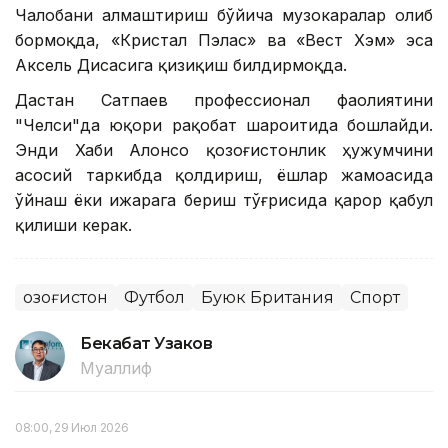
Чалобани алмаштириш бўйича музокаралар олиб
бормоқда, «Кристал Пэлас» ва «Вест Хэм» эса
Аксель Дисасига қизиқиш билдирмоқда.
Дастан Сатпаев профессионал фаолиятини
"Челси"да юқори рақобат шароитида бошлайди.
Энди Хаби Алонсо қозоғистонлик ҳужумчини
асосий таркибда қолдириш, ёшлар жамоасида
ўйнаш ёки ижарага бериш тўғрисида қарор қабул
қилиши керак.
Қозоғистон
Футбол
Буюк Британия
Спорт
Бекабат Узаков
Муаллиф
08:00, 29 Июл 2026