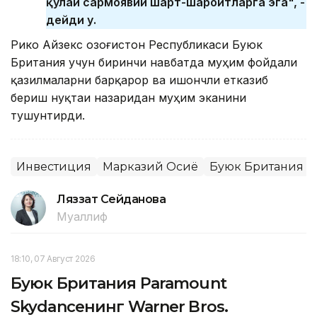
қулай сармоявий шарт-шароитларга эга", -
дейди у.
Рико Айзекс Қозоғистон Республикаси Буюк
Британия учун биринчи навбатда муҳим фойдали
қазилмаларни барқарор ва ишончли етказиб
бериш нуқтаи назаридан муҳим эканини
тушунтирди.
Инвестиция
Марказий Осиё
Буюк Британия
Ляззат Сейданова
Муаллиф
18:10, 07 Август 2026
Буюк Британия Paramount
Skydanceнинг Warner Bros.