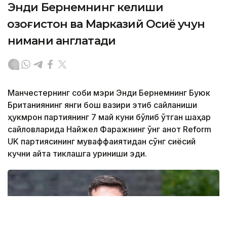
Энди Бернемнинг келиши
Қозоғистон ва Марказий Осиё учун
нимани англатади
Манчестернинг собиқ мэри Энди Бернемнинг Буюк
Британиянинг янги бош вазири этиб сайланиши
ҳукмрон партиянинг 7 май куни бўлиб ўтган шаҳар
сайловларида Найжел Фаражнинг ўнг қанот Reform
UK партиясининг муваффақиятидан сўнг сиёсий
кучни қайта тиклашга уриниши эди.