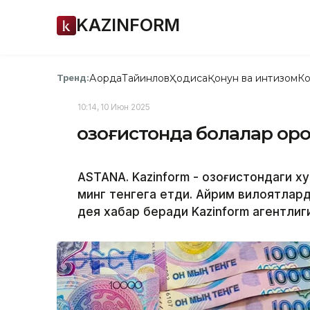
KAZINFORM
Ақорда
Тайинлов
Ҳодиса
Қонун ва интизом
Ко
Тренд:
10:14, 10 Июн 2025
Қозоғистонда болалар ор
ASTANA. Kazinform - Қозоғистондаги х
минг тенгега етди. Айрим вилоятлар
дея хабар беради Kazinform агентли