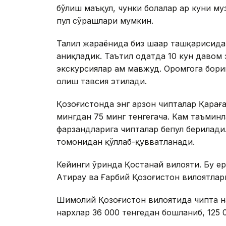
бўлиш маъқул, чунки болалар ҳар куни м
пул сўрашлари мумкин.
Таҳлил жараёнида биз шаҳар ташқарисид
аниқладик. Таътил одатда 10 кун давом 
экскурсиялар ҳам мавжуд. Оромгоҳга бор
олиш тавсия этилади.
Қозоғистонда энг арзон чипталар Қараға
мингдан 75 минг тенгегача. Кам таъминл
фарзандларига чипталар бепул берилади
томонидан қўллаб-қувватланади.
Кейинги ўринда Қостанай вилояти. Бу е
Атирау ва Ғарбий Қозоғистон вилоятлари
Шимолий Қозоғистон вилоятида чипта на
нархлар 36 000 тенгедан бошланиб, 125 