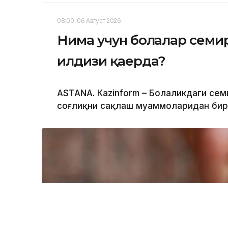
08:00, 06 Август 2026
Нима учун болалар семи
илдизи қаерда?
ASTANА. Кazinform – Болаликдаги сем
соғлиқни сақлаш муаммоларидан бир