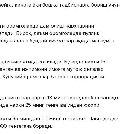
узейга, кинога ёки бошқа тадбирларга бориш учун
аги оромгоҳларда дам олиш нархларини
этади. Бироқ, баъзи оромгоҳларда пуллик
ишдан аввал бундай хизматлар ҳақида маълумот
нди вилоятида сотилади. Бу ерда нархи 15
анган ва ижтимоий ҳимояга
муҳтож оилалар
. Хусусий оромгоҳлар Qarmet корпорацияси
рда чипталар нархи 18 минг тенгедан бошланади.
да нархи 25 минг тенге ва ундан юқори.
рхи 35 мингдан 60 минг тенгегача. Павлодарда
000 тенгегача боради.