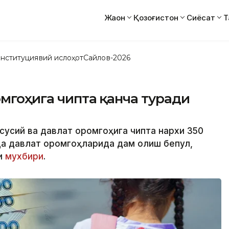
Жаҳон
Қозоғистон
Сиёсат
Т
нституциявий ислоҳот
Сайлов-2026
омгоҳига чипта қанча туради
усусий ва давлат оромгоҳига чипта нархи 350
да давлат оромгоҳларида дам олиш бепул,
ги
мухбири
.