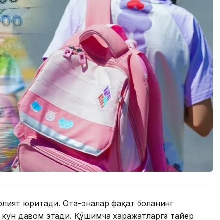
аолият юритади. Ота-оналар фақат боланинг
5 кун давом этади. Қўшимча харажатларга тайёр