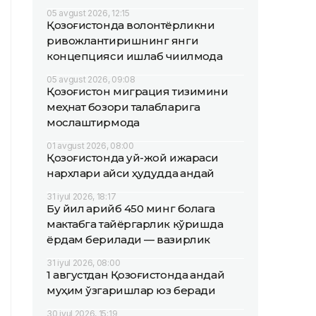
05 avgust 2026, 12:15
Қозоғистонда волонтёрликни
ривожлантиришнинг янги
концепцияси ишлаб чиқилмоқда
05 avgust 2026, 09:08
Қозоғистон миграция тизимини
меҳнат бозори талабларига
мослаштирмоқда
01 avgust 2026, 08:00
Қозоғистонда уй-жой ижараси
нархлари қайси ҳудудда қандай
31 iyul 2026, 18:17
Бу йил қарийб 450 минг болага
мактабга тайёргарлик кўришда
ёрдам берилади — вазирлик
31 iyul 2026, 08:00
1 августдан Қозоғистонда қандай
муҳим ўзгаришлар юз беради
30 iyul 2026, 15:19