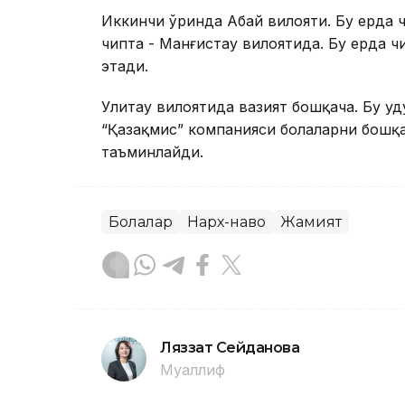
Иккинчи ўринда Абай вилояти. Бу ерда ч
чипта - Манғистау вилоятида. Бу ерда ч
этади.
Улитау вилоятида вазият бошқача. Бу ҳу
“Қазақмис” компанияси болаларни бошқа
таъминлайди.
Болалар
Нарх-наво
Жамият
Ляззат Сейданова
Муаллиф