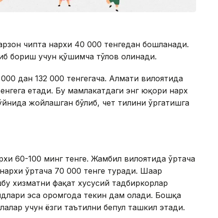
арзон чипта нархи 40 000 тенгедан бошланади.
либ бориш учун қўшимча тўлов олинади.
000 дан 132 000 тенгегача. Алмати вилоятида
тенгега етади. Бу мамлакатдаги энг юқори нарх
 қўйнида жойлашган бўлиб, чет тилини ўргатишга
рхи 60-100 минг тенге. Жамбил вилоятида ўртача
 нархи ўртача 70 000 тенге туради. Шаҳар
шбу хизматни фақат хусусий тадбиркорлар
длари эса оромгоҳда текин дам олади. Бошқа
лалар учун ёзги таътилни бепул ташкил этади.