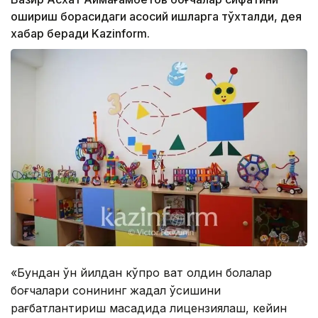
ошириш борасидаги асосий ишларга тўхталди, дея
хабар беради Kazinform.
«Бундан ўн йилдан кўпроқ вақт олдин болалар
боғчалари сонининг жадал ўсишини
рағбатлантириш мақсадида лицензиялаш, кейин