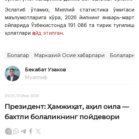
Эслатиб ўтамиз, Миллий статистика қўмитаси
маълумотларига кўра, 2026 йилнинг январь-март
ойларида Ўзбекистонда 191 086 та тирик туғилиш
ҳолатлари
қайд этилган
.
Болалар
Марказий Осиё хабарлари
Болаларни
Бекабат Узаков
Муаллиф
09:20, 01 Июн 2026
Президент: Ҳамжиҳат, аҳил оила —
бахтли болаликнинг пойдевори