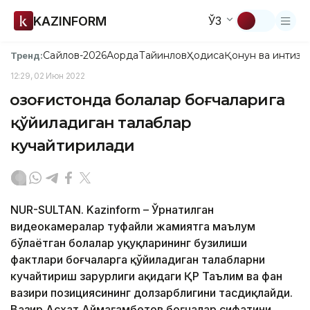
KAZINFORM
ЎЗ
Сайлов-2026
Ақорда
Тайинлов
Ҳодиса
Қонун ва интизо
Тренд:
12:29, 02 Июн 2022
Қозоғистонда болалар боғчаларига
қўйиладиган талаблар
кучайтирилади
NUR-SULTAN. Kazinform – Ўрнатилган
видеокамералар туфайли жамиятга маълум
бўлаётган болалар ҳуқуқларининг бузилиши
фактлари боғчаларга қўйиладиган талабларни
кучайтириш зарурлиги ҳақидаги ҚР Таълим ва фан
вазири позициясининг долзарблигини тасдиқлайди.
Вазир Асхат Аймағамбетов боғчалар сифатини