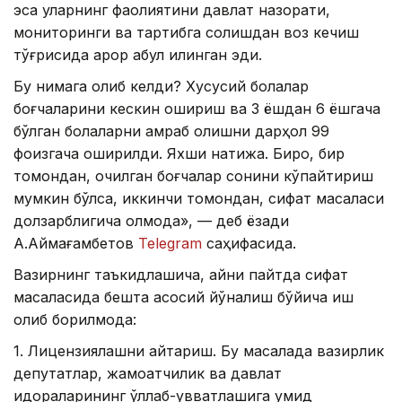
эса уларнинг фаолиятини давлат назорати,
мониторинги ва тартибга солишдан воз кечиш
тўғрисида қарор қабул қилинган эди.
Бу нимага олиб келди? Хусусий болалар
боғчаларини кескин ошириш ва 3 ёшдан 6 ёшгача
бўлган болаларни қамраб олишни дарҳол 99
фоизгача оширилди. Яхши натижа. Бироқ, бир
томондан, очилган боғчалар сонини кўпайтириш
мумкин бўлса, иккинчи томондан, сифат масаласи
долзарблигича қолмоқда», — деб ёзади
А.Аймағамбетов
Telegram
саҳифасида.
Вазирнинг таъкидлашича, айни пайтда сифат
масаласида бешта асосий йўналиш бўйича иш
олиб борилмоқда:
1. Лицензиялашни қайтариш. Бу масалада вазирлик
депутатлар, жамоатчилик ва давлат
идораларининг қўллаб-қувватлашига умид