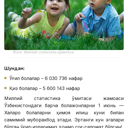
Фото: Миллий статистика қўмитаси
Шундан:
Ўғил болалар – 6 030 736 нафар
Қиз болалар – 5 600 143 нафар
Миллий статистика қўмитаси жамоаси
Ўзбекистондаги барча болажонларни 1 июнь —
Халқаро болаларни ҳимоя қилиш куни билан
самимий муборакбод этади. Эртанги кун эгалари
бўлган ўғил-қизларимиз доимо соғ-саломат бўлсин!