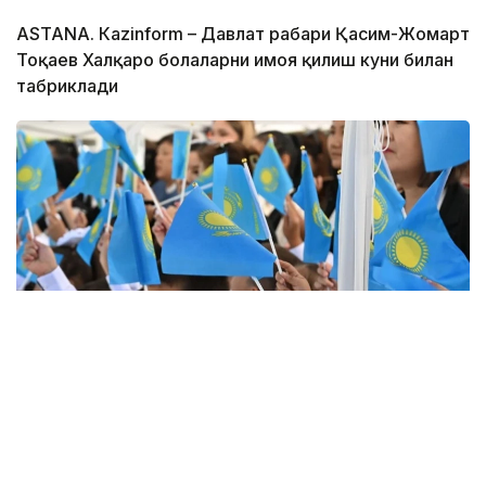
ASTANА. Кazinform – Давлат раҳбари Қасим-Жомарт
Тоқаев Халқаро болаларни ҳимоя қилиш куни билан
табриклади
Фото: Астана ҳокимлиги
– Халқаро болаларни ҳимоя қилиш куни билан