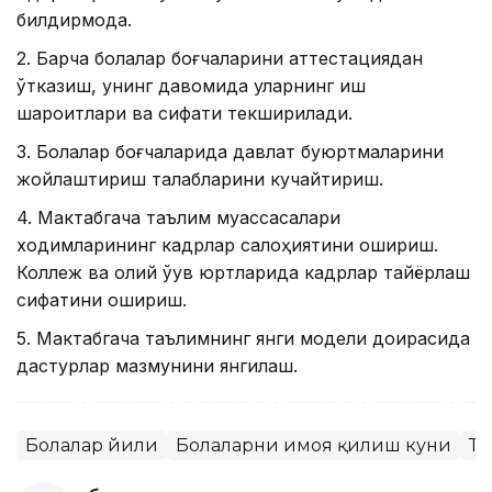
билдирмоқда.
2. Барча болалар боғчаларини аттестациядан
ўтказиш, унинг давомида уларнинг иш
шароитлари ва сифати текширилади.
3. Болалар боғчаларида давлат буюртмаларини
жойлаштириш талабларини кучайтириш.
4. Мактабгача таълим муассасалари
ходимларининг кадрлар салоҳиятини ошириш.
Коллеж ва олий ўқув юртларида кадрлар тайёрлаш
сифатини ошириш.
5. Мактабгача таълимнинг янги модели доирасида
дастурлар мазмунини янгилаш.
Болалар йили
Болаларни ҳимоя қилиш куни
Та