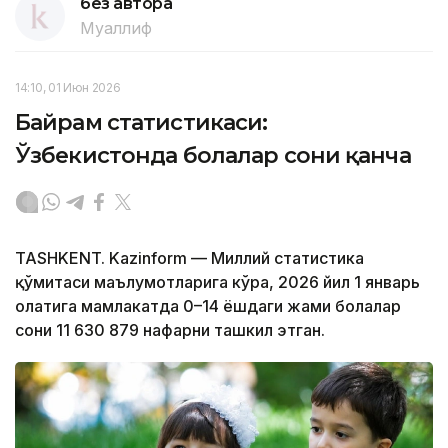
без автора
Муаллиф
14:10, 01 Июн 2026
Байрам статистикаси:
Ўзбекистонда болалар сони қанча
TASHKENT. Kazinform — Миллий статистика
қўмитаси маълумотларига кўра, 2026 йил 1 январь
ҳолатига мамлакатда 0–14 ёшдаги жами болалар
сони 11 630 879 нафарни ташкил этган.