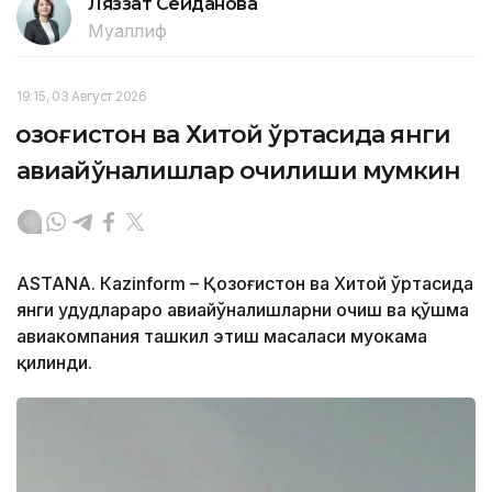
Ляззат Сейданова
Муаллиф
19:15, 03 Август 2026
Қозоғистон ва Хитой ўртасида янги
авиайўналишлар очилиши мумкин
ASTANА. Кazinform – Қозоғистон ва Хитой ўртасида
янги ҳудудлараро авиайўналишларни очиш ва қўшма
авиакомпания ташкил этиш масаласи муҳокама
қилинди.