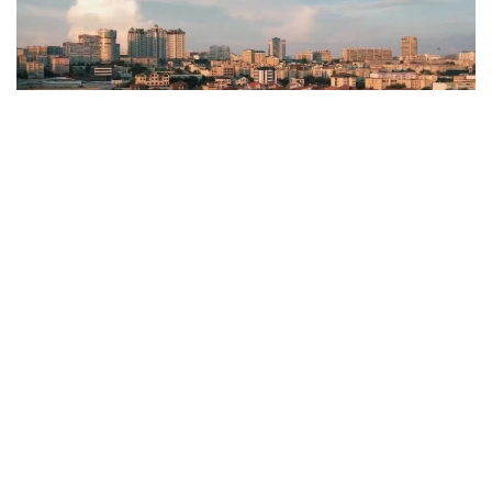
Фото: Kazinform
Давлат раҳбарининг миллий иқтисодиётни
диверсификация қилиш ва мамлакатнинг
транспорт ва логистика салоҳиятини очиш бўйича
топшириқларини амалга ошириш доирасида
Манғистау вилоятида қайта ишлаш сектори ва
инфратузилма салоҳиятини мустаҳкамлаш бўйича
тизимли ишлар олиб борилмоқда.