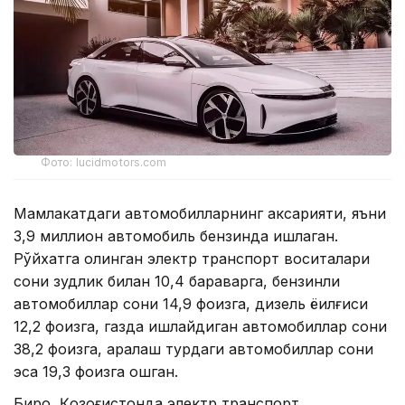
Фото: lucidmotors.com
Мамлакатдаги автомобилларнинг аксарияти, яъни
3,9 миллион автомобиль бензинда ишлаган.
Рўйхатга олинган электр транспорт воситалари
сони зудлик билан 10,4 бараварга, бензинли
автомобиллар сони 14,9 фоизга, дизель ёқилғиси
12,2 фоизга, газда ишлайдиган автомобиллар сони
38,2 фоизга, аралаш турдаги автомобиллар сони
эса 19,3 фоизга ошган.
Бироқ, Қозоғистонда электр транспорт