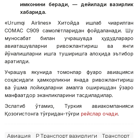
имконини беради, — дейилади вазирлик
хабарида.
«Urumqi Airlines» Хитойда ишлаб чиқарилган
COMAC C909 самолётларидан фойдаланади. Шу
муносабат билан учрашувда ҳудудлараро
авиаташувларни ривожлантириш ва янги
йўналишларни ишга туширишга алоҳида эътибор
қаратилди.
Учрашув якунида томонлар фуқаро авиацияси
соҳасидаги ҳамкорликни янада ривожлантириш
ва қўшма лойиҳаларни амалга оширишдан ўзаро
манфаатдор эканликларини тасдиқладилар.
Эслатиб ўтамиз, Туркия авиакомпанияси
Қозоғистонга тўғридан-тўғри
рейслар очади
.
Авиация
ҚР Транспорт вазирлиги
Транспорт
Х