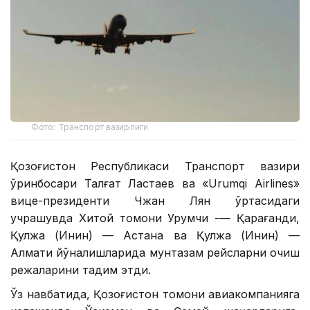
Фото: Транспорт вазирлиги
Қозоғистон Республикаси Транспорт вазири
ўринбосари Талғат Ластаев ва «Urumqi Airlines»
вице-президенти Чжан Лян ўртасидаги
учрашувда Хитой томони Урумчи -— Қарағанди,
Қулжа (Инин) — Астана ва Қулжа (Инин) —
Алмати йўналишларида мунтазам рейсларни очиш
режаларини тақдим этди.
Ўз навбатида, Қозоғистон томони авиакомпанияга