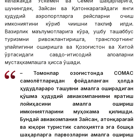
келажакда Ўскемен ва Семей шаҳарларига,
шунингдек, Зайсан ва Қатонкарагайдаги янги
ҳудудий аэропортларга рейсларни очиш
имкониятини кўриб чиқишни таклиф қилди.
Вазирлик маълумотларига кўра, ушбу ташаббус
туризмни ривожлантиришга, транспортнинг
қулайлигини оширишга ва Қозоғистон ва Хитой
ўртасидаги савдо-иқтисодий алоқаларни
мустаҳкамлашга ҳисса қўшади.
– Томонлар Қозоғистонда CОМАC
самолётларидан фойдаланган ҳолда
ҳудудлараро ташувни амалга оширадиган
қўшма ҳудудий авиакомпанияни яратиш
лойиҳасини амалга ошириш
имкониятларини муҳокама қилишди.
Бундай авиакомпания Зайсан, Қатонқарағай
ва юқори туристик салоҳиятга эга бошқа
шаҳарларга парвозларни амалга ошириш