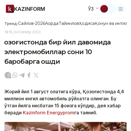
KAZINFORM
ЎЗ
Сайлов-2026
Ақорда
Тайинлов
Ҳодиса
Қонун ва интизо
Тренд:
18:15, 04 Октябр 2023
Қозоғистонда бир йил давомида
электромобиллар сони 10
баробарга ошди
Жорий йил 1 август ҳолатига кўра, Қозоғистонда 4,4
миллион енгил автомобиль рўйхатга олинган. Бу
ўтган йилга нисбатан 15 фоизга кўпдир, дея хабар
беради
Kazinform
Energyprom
га таяниб.