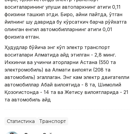
воситаларининг улуши автопаркнинг атиги 0,11
фоизини ташкил этди. Бироқ, айни пайтда, ўтган
йилнинг шу даврида бу кўрсаткич барча рўйхатга
олинган енгил автомобилларнинг атиги 0,01
фоизига етган.
Ҳудудлар бўйича энг кўп электр транспорт
воситалари Алматида қайд этилган - 2,8 минг.
Иккинчи ва учинчи қаторларни Астана (550 та
электромобиль) ва Алмати вилояти (208 та
автомобиль) эгаллаган. Энг кам электр двигателли
автомобиллар Абай вилоятида - 8 та, Шимолий
Қозоғистонда - 14 та ва Жетису вилоятларида - 21
та автомобиль қайд
Статистика
Транспорт