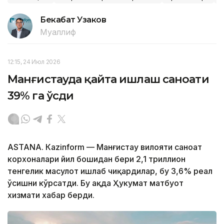
Бекабат Узаков
Муаллиф
12:15, 24 Июл 2026
Манғистауда қайта ишлаш саноати
39% га ўсди
ASTANА. Кazinform — Манғистау вилояти саноат
корхоналари йил бошидан бери 2,1 триллион
тенгелик маҳсулот ишлаб чиқардилар, бу 3,6% реал
ўсишни кўрсатди. Бу ҳақда Ҳукумат матбуот
хизмати хабар берди.