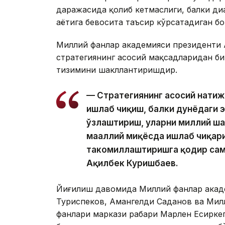
даражасида қолиб кетмаслиги, балки ди
ҳаётига бевосита таъсир кўрсатадиган б
Миллий фанлар академияси президенти 
стратегиянинг асосий мақсадларидан би
тизимини шакллантиришдир.
— Стратегиянинг асосий натиж
ишлаб чиқиш, балки дунёдаги 
ўзлаштириш, уларни миллий ш
маҳаллий миқёсда ишлаб чиқар
такомиллаштиришга қодир сам
Ақилбек Куришбаев.
Йиғилиш давомида Миллий фанлар акад
Туриспеков, Амангелди Саданов ва Мил
фанлари маркази раҳбари Марлен Есирке