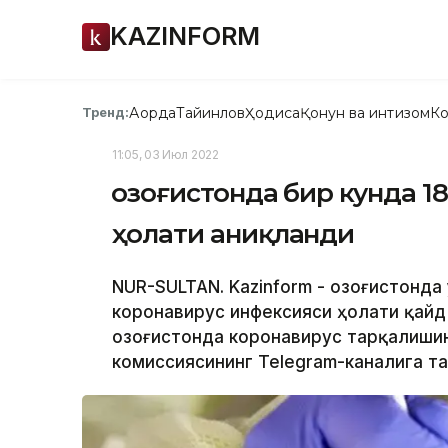
KAZINFORM
Ақорда
Тайинлов
Ҳодиса
Қонун ва интизом
Ко
Тренд:
11:05, 03 Июл 2022
Қозоғистонда бир кунда 
ҳолати аниқланди
NUR-SULTAN. Kazinform - Қозоғистонда
коронавирус инфексияси ҳолати қайд 
Қозоғистонда коронавирус тарқалиши
комиссиясининг Теlegram-каналига та