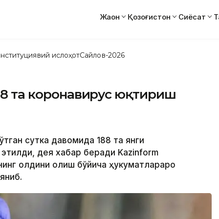
Жаҳон
Қозоғистон
Сиёсат
Т
нституциявий ислоҳот
Сайлов-2026
188 та коронавирус юқтириш
 ўтган сутка давомида 188 та янги
этилди, дея хабар беради Kazinform
нинг олдини олиш бўйича ҳукуматлараро
яниб.