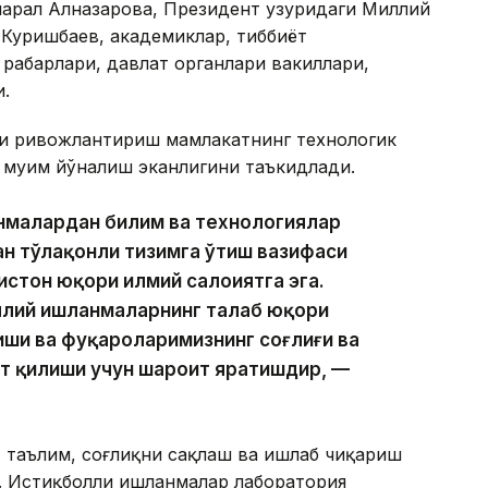
арал Алназарова, Президент ҳузуридаги Миллий
 Куришбаев, академиклар, тиббиёт
раҳбарлари, давлат органлари вакиллари,
.
и ривожлантириш мамлакатнинг технологик
муҳим йўналиш эканлигини таъкидлади.
анмалардан билим ва технологиялар
н тўлақонли тизимга ўтиш вазифаси
стон юқори илмий салоҳиятга эга.
аллий ишланмаларнинг талаб юқори
иши ва фуқароларимизнинг соғлиғи ва
ат қилиши учун шароит яратишдир, —
, таълим, соғлиқни сақлаш ва ишлаб чиқариш
. Истиқболли ишланмалар лаборатория