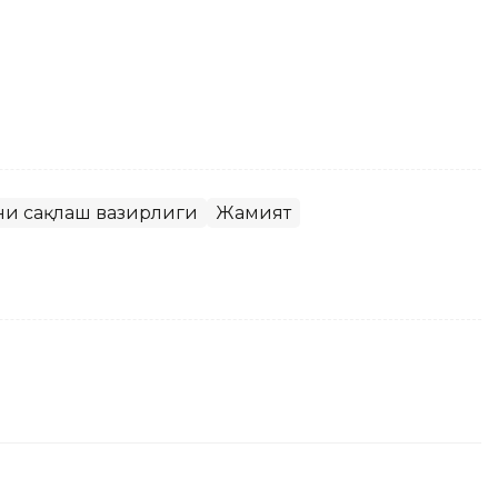
ни сақлаш вазирлиги
Жамият