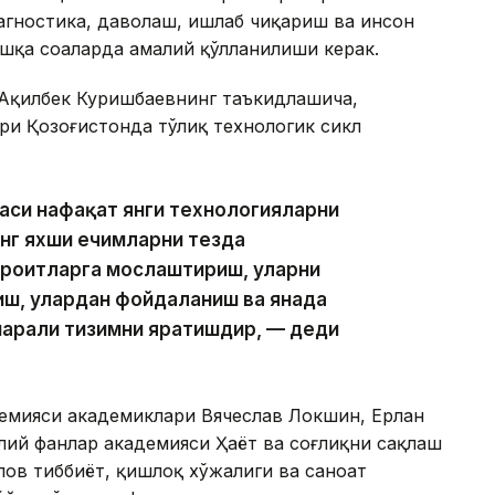
агностика, даволаш, ишлаб чиқариш ва инсон
ошқа соҳаларда амалий қўлланилиши керак.
Ақилбек Куришбаевнинг таъкидлашича,
ри Қозоғистонда тўлиқ технологик сикл
аси нафақат янги технологияларни
энг яхши ечимларни тезда
ароитларга мослаштириш, уларни
иш, улардан фойдаланиш ва янада
арали тизимни яратишдир, — деди
емияси академиклари Вячеслав Локшин, Ерлан
лий фанлар академияси Ҳаёт ва соғлиқни сақлаш
пов тиббиёт, қишлоқ хўжалиги ва саноат