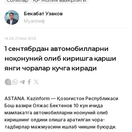
Солиқлар
ҚР Молия вазирлиги
Бекабат Узаков
Муаллиф
14:39, 21 Июл 2026
1 сентябрдан автомобилларни
ноқонуний олиб киришга қарши
янги чоралар кучга киради
ASTANА. Кazinform — Қозоғистон Республикаси
Бош вазири Олжас Бектенов 10 кун ичида
мамлакатга автомобилларни ноқонуний олиб
киришнинг олдини олишга қаратилган чора-
тадбирлар мажмуасини ишлаб чиқишни буюрди.