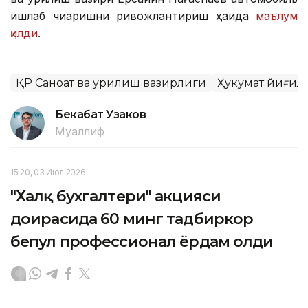
ишлаб чиқаришни ривожлантириш ҳақида
маълум
қилди
.
ҚР Саноат ва қурилиш вазирлиги
Ҳукумат йиғи
Бекабат Узаков
Муаллиф
15:20, 03 Июл 2026
"Халқ бухгалтери" акцияси
доирасида 60 минг тадбиркор
бепул профессионал ёрдам олди