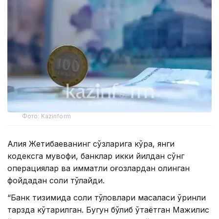
Фото: Kazinform
Алия Жетибаеванинг сўзларига кўра, янги
кодексга мувофиқ, банклар икки йилдан сўнг
операциялар ва қимматли қоғозлардан олинган
фойдадан солиқ тўлайди.
“Банк тизимида солиқ тўловлари масаласи ўринли
тарзда кўтарилган. Бугун бўлиб ўтаётган Мажилис