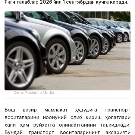
Янги талаблар 2026 йил 1 сентябрдан кучга киради.
Фото: Business Media
Бош вазир мамлакат ҳудудига транспорт
воситаларини ноқонуний олиб кириш ҳолатлари
ҳали ҳам рўйхатга олинаётганини таъкидлади.
Бундай транспорт воситаларининг аксарияти