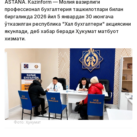
ASTANА. Кazinform — Молия вазирлиги
профессионал бухгалтерия ташкилотлари билан
биргаликда 2026 йил 5 январдан 30 июнгача
ўтказилган республика "Халқ бухгалтери" акциясини
якунлади, деб хабар беради Ҳукумат матбуот
хизмати.
Фото: Ҳукумат