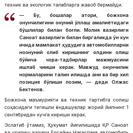
техник ва экологик талабларга жавоб бермайди.
— Бу, бошқалар қатори, божхона
қонунчилигини қонуний қўллаш амалиётидаги
бўшлиқлар билан боғлиқ. Молия вазирлиги
Саноат вазирлиги билан биргаликда ўн кун
ичида мамлакат ҳудудига автомобилларни
ноқонуний олиб киришнинг олдини олиш
бўйича чора-тадбирлар мажмуасини
ишлаб чиқиши керак. Мавжуд қонунчилик
нормаларини талқин қилишда аниқ ва бир хил
позиция бўлиши лозим, — деди Олжас
Бектенов.
Божхона маъмурияти ва техник тартибга солиш
соҳасидаги тегишли ёндашувлар жорий йилнинг 1
сентябридан кучга кириши керак.
Эслатиб ўтамиз, Ҳукумат йиғилишида ҚР Саноат
ва қурилиш вазири Ерсайин Нағаспаев автомобиль