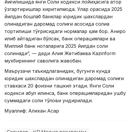
йиғилишида янги Солиқ кодекси лойиҳасига қатор
ўзгартиришлар киритилмоқда. Улар орасида 2025
йилдан бошлаб банклар юридик шахслардан
олинадиган даромад солиғи асосида солиққа
тортилиши тўғрисидаги нормалар ҳам бор. Аниқроқ
қилиб айтадиган бўлсак, банк операциялари ва
Миллий банк ноталарига 2025 йилдан солиқ
солинади”, — деди Алия Жетибаева Кazinform
мухбирининг саволига жавобан.
Маърузачи таъкидлаганидек, бугунги кунда
юридик шахслардан олинадиган даромад солиғи
ставкаси 20 фоизни ташкил этади. Янги Солиқ
кодекси қабул қилинса, банк операцияларидан ушбу
суммадаги солиқ тўлови ундирилади.
Муаллиф: Алихан Асқар