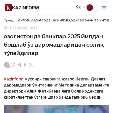
KAZINFORM
ЎЗ
Сайлов-2026
Ақорда
Тайинлов
Ҳодиса
Қонун ва интизо
Тренд:
18:45, 29 Сентябр 2023
Қозоғистонда банклар 2025 йилдан
бошлаб ўз даромадларидан солиқ
тўлайдилар
Kazinform
мухбири саволига жавоб берган Давлат
даромадлари қўмитасининг Методика департаменти
директори Алия Жетибаева янги Солиқ кодексига
киритилаётган ўзгаришлар ҳақида гапириб берди.