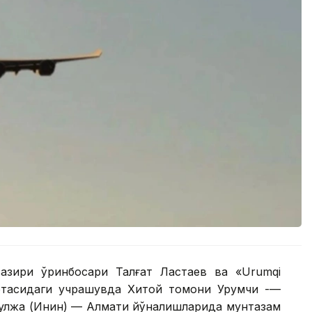
азири ўринбосари Талғат Ластаев ва «Urumqi
ўртасидаги учрашувда Хитой томони Урумчи -—
Қулжа (Инин) — Алмати йўналишларида мунтазам