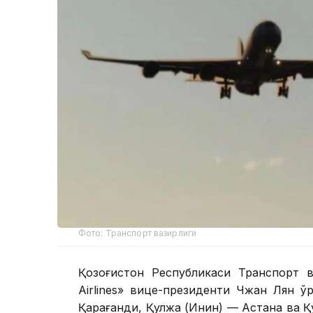
Фото: Транспорт вазирлиги
Қозоғистон Республикаси Транспорт в
Airlines» вице-президенти Чжан Лян 
Қарағанди, Қулжа (Инин) — Астана ва 