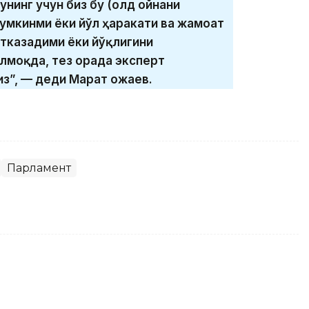
нинг учун биз бу (олд ойнани
умкинми ёки йўл ҳаракати ва жамоат
етказадими ёки йўқлигини
лмоқда, тез орада эксперт
з”, — деди Марат Қожаев.
Парламент