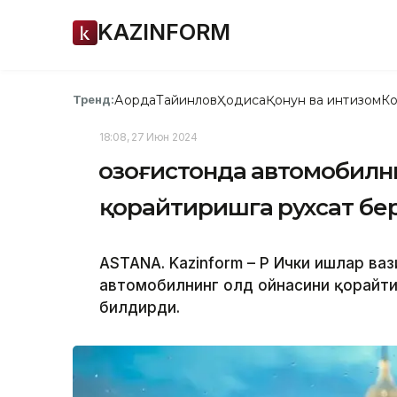
KAZINFORM
Ақорда
Тайинлов
Ҳодиса
Қонун ва интизом
Ко
Тренд:
18:08, 27 Июн 2024
Қозоғистонда автомобилн
қорайтиришга рухсат б
ASTANA. Kazinform – ҚР Ички ишлар ва
автомобилнинг олд ойнасини қорайт
билдирди.