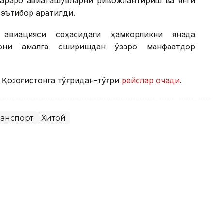
араро авиаташувларни ривожлантириш ва янги
эътибор қаратилди.
 авиацияси соҳасидаги ҳамкорликни янада
арни амалга оширишдан ўзаро манфаатдор
 Қозоғистонга тўғридан-тўғри
рейслар очади
.
ранспорт
Хитой