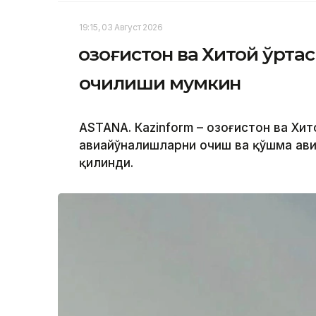
19:15, 03 Август 2026
Қозоғистон ва Хитой ўрт
очилиши мумкин
ASTANА. Кazinform – Қозоғистон ва Хи
авиайўналишларни очиш ва қўшма ав
қилинди.