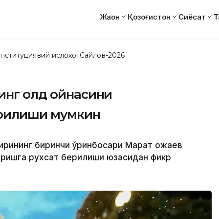
Жаҳон
Қозоғистон
Сиёсат
Т
нституциявий ислоҳот
Сайлов-2026
инг олд ойнасини
ерилиши мумкин
зирининг биринчи ўринбосари Марат Қожаев
иришга рухсат берилиши юзасидан фикр