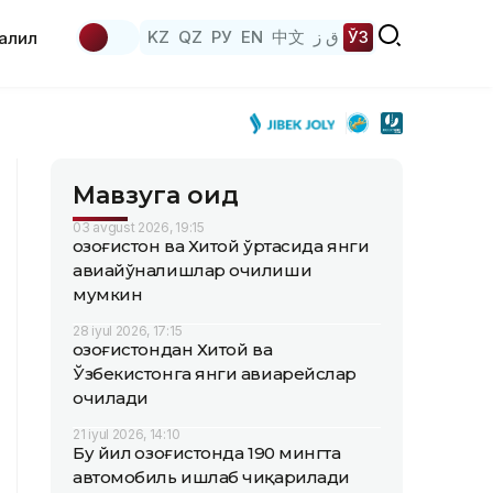
KZ
QZ
РУ
EN
中文
ق ز
ЎЗ
аҳлил
Мавзуга оид
03 avgust 2026, 19:15
Қозоғистон ва Хитой ўртасида янги
авиайўналишлар очилиши
мумкин
28 iyul 2026, 17:15
Қозоғистондан Хитой ва
Ўзбекистонга янги авиарейслар
очилади
21 iyul 2026, 14:10
Бу йил Қозоғистонда 190 мингта
автомобиль ишлаб чиқарилади