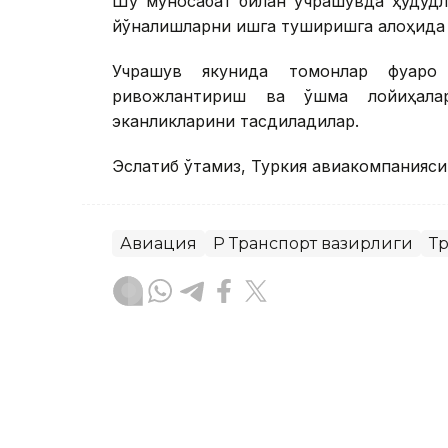
Шу муносабат билан учрашувда ҳудудл
йўналишларни ишга туширишга алоҳида 
Учрашув якунида томонлар фуқаро
ривожлантириш ва қўшма лойиҳал
эканликларини тасдиқладилар.
Эслатиб ўтамиз, Туркия авиакомпанияси
Авиация
ҚР Транспорт вазирлиги
Т
Бекабат Узаков
Муаллиф