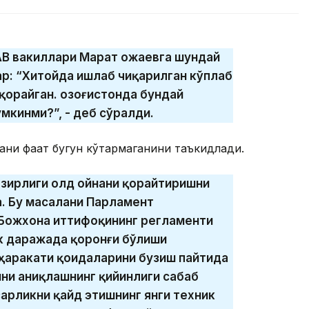
В вакиллари Марат Қожаевга шундай
р: “Хитойда ишлаб чиқарилган кўплаб
орайган. Қозоғистонда бундай
мкинми?”, - деб сўралди.
ани фақат бугун кўтармаганини таъкидлади.
азирлиги олд ойнани қорайтиришни
. Бу масалани Парламент
 Божхона иттифоқининг регламенти
к даражада қоронғи бўлиши
 ҳаракати қоидаларини бузиш пайтида
ини аниқлашнинг қийинлиги сабаб
арликни қайд этишнинг янги техник