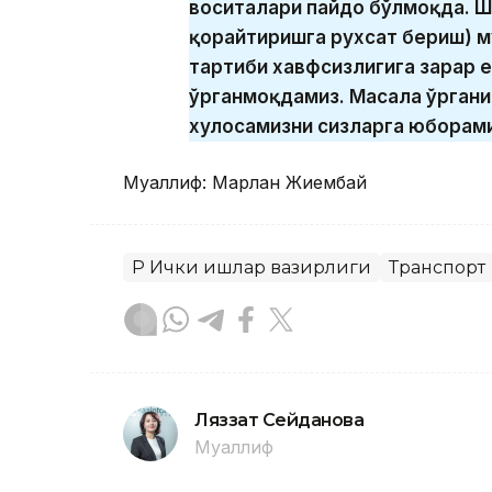
воситалари пайдо бўлмоқда. Шу
қорайтиришга рухсат бериш) м
тартиби хавфсизлигига зарар 
ўрганмоқдамиз. Масала ўргани
хулосамизни сизларга юборами
Муаллиф: Марлан Жиембай
ҚР Ички ишлар вазирлиги
Транспорт
Ляззат Сейданова
Муаллиф