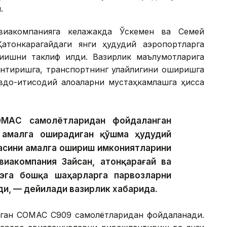
.
виакомпанияга келажакда Ўскемен ва Семей
атонкарагайдаги янги ҳудудий аэропортларга
қишни таклиф қилди. Вазирлик маълумотларига
нтиришга, транспортнинг қулайлигини оширишга
вдо-иқтисодий алоқаларни мустаҳкамлашга ҳисса
ОМАC самолётларидан фойдаланган
 амалга оширадиган қўшма ҳудудий
асини амалга ошириш имкониятларини
иакомпания Зайсан, Қатонқарағай ва
эга бошқа шаҳарларга парвозларни
и, — дейилади вазирлик хабарида.
рилган COMAC C909 самолётларидан фойдаланади.