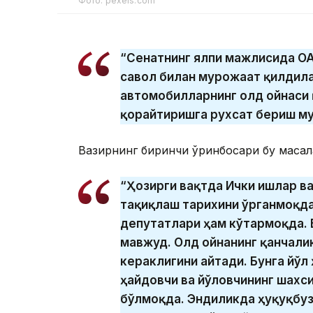
Фото: pexels.com
“Сенатнинг ялпи мажлисида ОА
савол билан мурожаат қилдила
автомобилларнинг олд ойнаси қ
қорайтиришга рухсат бериш му
Вазирнинг биринчи ўринбосари бу масал
“Ҳозирги вақтда Ички ишлар в
тақиқлаш тарихини ўрганмоқда
депутатлари ҳам кўтармоқда.
мавжуд. Олд ойнанинг қанчали
кераклигини айтади. Бунга йўл
ҳайдовчи ва йўловчининг шахс
бўлмоқда. Эндиликда ҳуқуқбуз