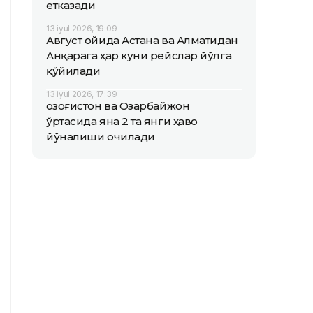
етказади
13 iyul 2026, 19:09
Август ойида Астана ва Алматидан
Анқарага ҳар куни рейслар йўлга
қўйилади
13 iyul 2026, 17:39
Қозоғистон ва Озарбайжон
ўртасида яна 2 та янги ҳаво
йўналиши очилади