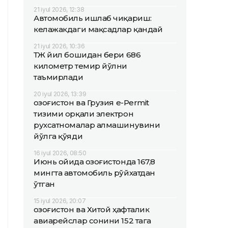
21 iyul 2026, 12:38
Автомобиль ишлаб чиқариш:
келажакдаги мақсадлар қандай
21 iyul 2026, 10:36
ҚТЖ йил бошидан бери 686
километр темир йўлни
таъмирлади
20 iyul 2026, 13:39
Қозоғистон ва Грузия e-Permit
тизими орқали электрон
рухсатномалар алмашинувини
йўлга қўяди
16 iyul 2026, 08:50
Июнь ойида Қозоғистонда 167,8
мингта автомобиль рўйхатдан
ўтган
15 iyul 2026, 20:07
Қозоғистон ва Хитой ҳафталик
авиарейслар сонини 152 тага