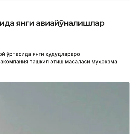
асида янги авиайўналишлар
той ўртасида янги ҳудудлараро
иакомпания ташкил этиш масаласи муҳокама