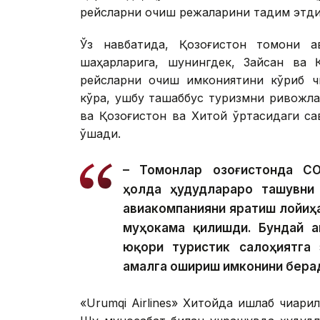
рейсларни очиш режаларини тақдим этди
Ўз навбатида, Қозоғистон томони а
шаҳарларига, шунингдек, Зайсан ва Қ
рейсларни очиш имкониятини кўриб чи
кўра, ушбу ташаббус туризмни ривожла
ва Қозоғистон ва Хитой ўртасидаги са
қўшади.
– Томонлар Қозоғистонда C
ҳолда ҳудудлараро ташувни
авиакомпанияни яратиш лойиҳ
муҳокама қилишди. Бундай ав
юқори туристик салоҳиятга 
амалга ошириш имконини берад
«Urumqi Airlines» Хитойда ишлаб чиқа