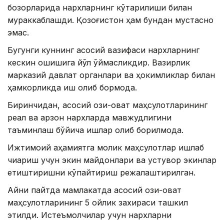
бозорларида нархларнинг кўтарилиши билан
мураккаблашди. Қозоғистон ҳам бундан мустасно
эмас.
Бугунги куннинг асосий вазифаси нархларнинг
кескин ошишига йўл қўймасликдир. Вазирлик
марказий давлат органлари ва ҳокимликлар билан
ҳамкорликда иш олиб бормоқда.
Биринчидан, асосий озиқ-овқат маҳсулотларининг
реал ва арзон нархларда мавжудлигини
таъминлаш бўйича ишлар олиб борилмоқда.
Ижтимоий аҳамиятга молик маҳсулотлар ишлаб
чиқариш учун экин майдонлари ва устувор экинлар
етиштиришни кўпайтириш режалаштирилган.
Айни пайтда мамлакатда асосий озиқ-овқат
маҳсулотларининг 5 ойлик захираси ташкил
этилди. Истеъмолчилар учун нархларни