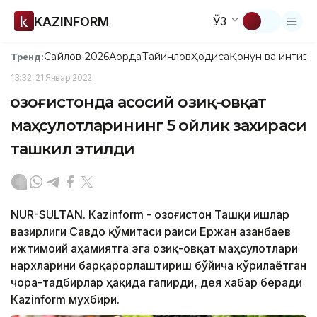
KAZINFORM
ЎЗ
Сайлов-2026
Ақорда
Тайинлов
Ҳодиса
Қонун ва интизо
Тренд:
13:32, 21 Январ 2022
Қозоғистонда асосий озиқ-овқат
маҳсулотларининг 5 ойлик захираси
ташкил этилди
NUR-SULTAN. Кazinform - Қозоғистон Ташқи ишлар
вазирлиги Савдо қўмитаси раиси Ержан Қазанбаев
ижтимоий аҳамиятга эга озиқ-овқат маҳсулотлари
нархларини барқарорлаштириш бўйича кўрилаётган
чора-тадбирлар ҳақида гапирди, дея хабар беради
Кazinform мухбири.