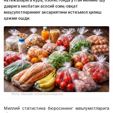
натижаларига кўра, Қозоғистонда ўтган йилнинг шу
даврига нисбатан асосий озиқ-овқат
маҳсулотларининг аксариятини истеъмол қилиш
ҳажми ошди.
Фото: Миллий статистика бюроси
Миллий статистика бюросининг маълумотларига