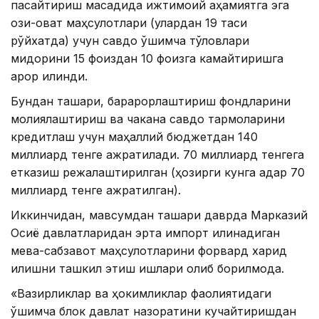
пасайтириш мақсадида ижтимоий аҳамиятга эга
озиқ-овқат маҳсулотлари (улардан 19 таси
рўйхатда) учун савдо қўшимча тўловлари
миқдорини 15 фоиздан 10 фоизга камайтиришга
қарор қилинди.
Бундан ташқари, барқарорлаштириш фондларини
молиялаштириш ва чакана савдо тармоқларини
кредитлаш учун маҳаллий бюджетдан 140
миллиард тенге ажратилади. 70 миллиард тенгега
етказиш режалаштирилган (ҳозирги кунга қадар 70
миллиард тенге ажратилган).
Иккинчидан, мавсумдан ташқари даврда Марказий
Осиё давлатларидан эрта импорт қилинадиган
мева-сабзавот маҳсулотларини форвард харид
қилишни ташкил этиш ишлари олиб борилмоқда.
«Вазирликлар ва ҳокимликлар фаолиятидаги
қўшимча блок давлат назоратини кучайтиришдан