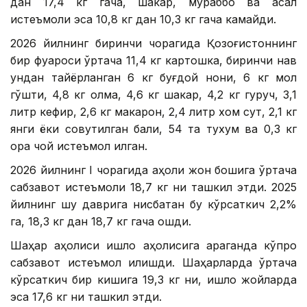
дан 17,4 кг гача, шакар, мураббо ва асал
истеъмоли эса 10,8 кг дан 10,3 кг гача камайди.
2026 йилнинг биринчи чорагида Қозоғистоннинг
бир фуқароси ўртача 11,4 кг картошка, биринчи нав
ундан тайёрланган 6 кг буғдой нони, 6 кг мол
гўшти, 4,8 кг олма, 4,6 кг шакар, 4,2 кг гуруч, 3,1
литр кефир, 2,6 кг макарон, 2,4 литр хом сут, 2,1 кг
янги ёки совутилган балиқ, 54 та тухум ва 0,3 кг
қора чой истеъмол қилган.
2026 йилнинг I чорагида аҳоли жон бошига ўртача
сабзавот истеъмоли 18,7 кг ни ташкил этди. 2025
йилнинг шу даврига нисбатан бу кўрсаткич 2,2%
га, 18,3 кг дан 18,7 кг гача ошди.
Шаҳар аҳолиси қишлоқ аҳолисига қараганда кўпроқ
сабзавот истеъмол қилишди. Шаҳарларда ўртача
кўрсаткич бир кишига 19,3 кг ни, қишлоқ жойларда
эса 17,6 кг ни ташкил этди.