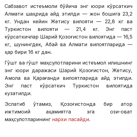
Сабзавот истеъмоли бўйича энг юқори кўрсаткич
Алмати шаҳрида қайд этилди — жон бошига 23,2
кг. Ундан кейин Жетису вилояти — 22,8 кг ва
Туркистон вилояти — 21,4 кг. Энг паст
кўрсаткичлар Шарқий Қозоғистон вилоятида — 16,5
кг, шунингдек, Абай ва Алмати вилоятларида —
ҳар бири 16 кг дан.
Гўшт ва гўшт маҳсулотларини истеъмол қилишнинг
энг юқори даражаси Шарқий Қозоғистон, Жетису,
Ақмола ва Қарағанди вилоятларида қайд этилди.
Энг паст кўрсаткич Туркистон вилоятида
кузатилди.
Эслатиб ўтамиз, Қозоғистонда бир қатор
ижтимоий аҳамиятга эга озиқ-овқат
маҳсулотларининг
нархи пасайди
.