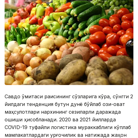
Савдо қўмитаси раисининг сўзларига кўра, сўнгги 2
йилдаги тенденция бутун дунё бўйлаб озиқ-овқат
маҳсулотлари нархининг сезиларли даражада
ошиши ҳисобланади. 2020 ва 2021 йилларда
СOVID-19 туфайли логистика мураккаблиги кўплаб
мамлакатлардаги қурғоқчилик ва натижада жаҳон