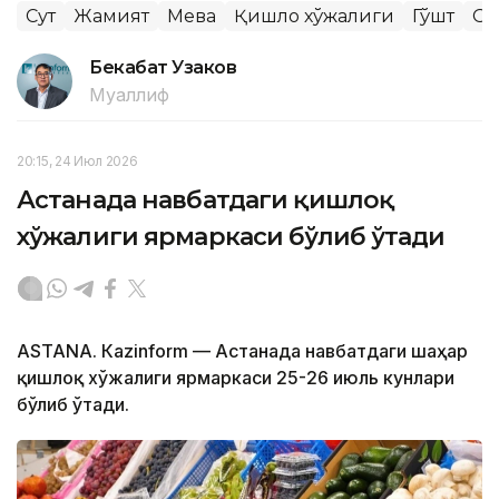
Сут
Жамият
Мева
Қишлоқ хўжалиги
Гўшт
Ози
Бекабат Узаков
Муаллиф
20:15, 24 Июл 2026
Астанада навбатдаги қишлоқ
хўжалиги ярмаркаси бўлиб ўтади
ASTANА. Кazinform — Астанада навбатдаги шаҳар
қишлоқ хўжалиги ярмаркаси 25-26 июль кунлари
бўлиб ўтади.