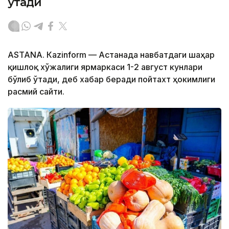
ўтади
ASTANА. Кazinform — Астанада навбатдаги шаҳар
қишлоқ хўжалиги ярмаркаси 1-2 август кунлари
бўлиб ўтади, деб хабар беради пойтахт ҳокимлиги
расмий сайти.