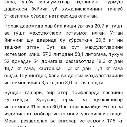
кўра, ушбу маълумотлар аҳолининг турмуш
даражаси бўйича уй хўжаликларининг танлаб
ўтказилган сўрови натижасида олинган.
Чорак давомида ҳар бир киши ўртача 20,7 кг гўшт
ва гўшт маҳсулотлари истеъмол қилган. Ўтган
йилнинг шу даврида бу кўрсаткич 20,6 кг ни
ташкил этган. Сут ва сут маҳсулотларини
истеъмол қилиш 57,2 литрдан 58,1 литргача, тухум
52 донадан 54 донагача, сабзавотлар 18,3 кг дан
18,7 кг гача, картошка 11,3 кг дан 11,4 кг гача
ошди. Шунингдек, балиқ ва денгиз маҳсулотларини
истеъмол қилиш 3,5 кг дан 3,6 кг гача ошди.
Бундан ташқари, бир қатор тоифаларда пасайиш
кузатилди. Хусусан, ёрма ва дуккаклилар
истеъмоли 31 кг дан 30,6 кг гача камайди. Ёғлар ва
қиздирилган мойлар истеъмоли ўзгаришсиз қолди.
Мева, резаворлар ва ёнғоқлар истеъмоли 17,5 кг