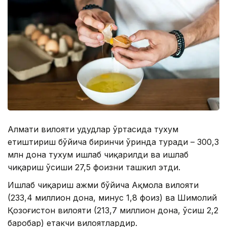
Алмати вилояти ҳудудлар ўртасида тухум
етиштириш бўйича биринчи ўринда туради – 300,3
млн дона тухум ишлаб чиқарилди ва ишлаб
чиқариш ўсиши 27,5 фоизни ташкил этди.
Ишлаб чиқариш ҳажми бўйича Ақмола вилояти
(233,4 миллион дона, минус 1,8 фоиз) ва Шимолий
Қозоғистон вилояти (213,7 миллион дона, ўсиш 2,2
баробар) етакчи вилоятлардир.