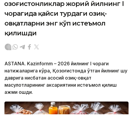
Қозоғистонликлар жорий йилнинг I
чорагида қайси турдаги озиқ-
овқатларни энг кўп истеъмол
қилишди
ASTANА. Kazinfornm – 2026 йилнинг I чораги
натижаларига кўра, Қозоғистонда ўтган йилнинг шу
даврига нисбатан асосий озиқ-овқат
маҳсулотларининг аксариятини истеъмол қилиш
ҳажми ошди.