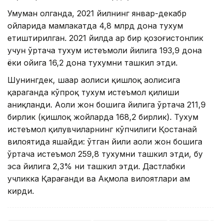
Умуман олганда, 2021 йилнинг январ-декабр
ойларида мамлакатда 4,8 млрд дона тухум
етиштирилган. 2021 йилда ҳар бир қозоғистонлик
учун ўртача тухум истеъмоли йилига 193,9 дона
ёки ойига 16,2 дона тухумни ташкил этди.
Шунингдек, шаҳар аҳолиси қишлоқ аҳолисига
қараганда кўпроқ тухум истеъмол қилиши
аниқланди. Аҳоли жон бошига йилига ўртача 211,9
бирлик (қишлоқ жойларда 168,2 бирлик). Тухум
истеъмол қилувчиларнинг кўпчилиги Қостанай
вилоятида яшайди: ўтган йили аҳоли жон бошига
ўртача истеъмол 259,8 тухумни ташкил этди, бу
эса йилига 2,3% ни ташкил этди. Дастлабки
учликка Қарағанди ва Ақмола вилоятлари ҳам
кирди.