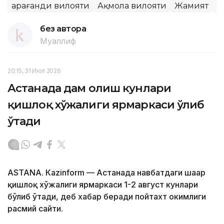
Қарағанди вилояти
Ақмола вилояти
Жамият
О
без автора
Муаллиф
20:15, 31 Июл 2026
Астанада дам олиш кунлари
қишлоқ хўжалиги ярмаркаси ўлиб
ўтади
ASTANА. Кazinform — Астанада навбатдаги шаҳар
қишлоқ хўжалиги ярмаркаси 1-2 август кунлари
бўлиб ўтади, деб хабар беради пойтахт ҳокимлиги
расмий сайти.