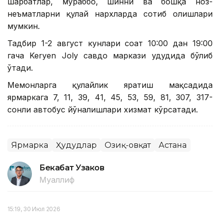
шарбатлар, мураббо, шинни ва бошқа ноз-
неъматларни қулай нархларда сотиб олишлари
мумкин.
Тадбир 1-2 август кунлари соат 10:00 дан 19:00
гача Keryen Joly савдо маркази ҳудудида бўлиб
ўтади.
Меҳмонларга қулайлик яратиш мақсадида
ярмаркага 7, 11, 39, 41, 45, 53, 59, 81, 307, 317-
сонли автобус йўналишлари хизмат кўрсатади.
Ярмарка
Ҳудудлар
Озиқ-овқат
Астана
Бекабат Узаков
Муаллиф
15:19, 30 Июл 2026