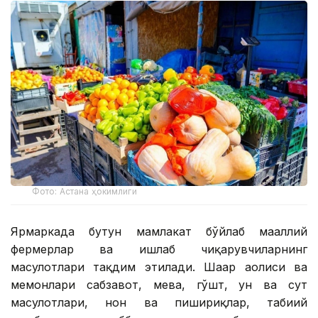
Фото: Астана ҳокимлиги
Ярмаркада бутун мамлакат бўйлаб маҳаллий
фермерлар ва ишлаб чиқарувчиларнинг
маҳсулотлари тақдим этилади. Шаҳар аҳолиси ва
меҳмонлари сабзавот, мева, гўшт, ун ва сут
маҳсулотлари, нон ва пишириқлар, табиий