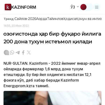
KAZINFORM
ЎЗ
Сайлов-2026
Ақорда
Тайинлов
Ҳодиса
Қонун ва интизо
Тренд:
14:55, 20 Июн 2022
Қозоғистонда ҳар бир фуқаро йилига
200 дона тухум истеъмол қилади
NUR-SULTAN. Кazinform - 2022 йилнинг январ-апрел
ойларида фермерлар 1,6 млрд дона тухум
етиштирди. Бу бир йил олдингига нисбатан 12,1
фоизга кўп, деб хабар беради Кazinform
Energyprom.kzга таяниб.