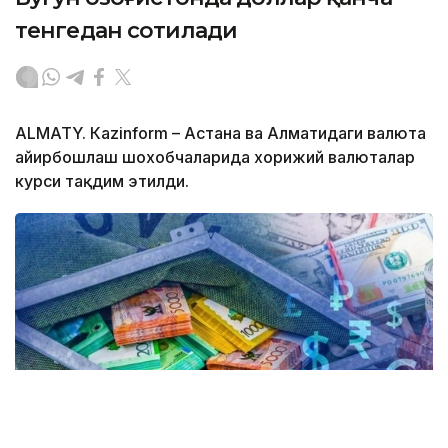
тенгедан сотилади
ALMATY. Кazinform – Астана ва Алматидаги валюта
айирбошлаш шохобчаларида хорижий валюталар
курси тақдим этилди.