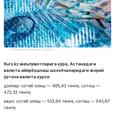
Коллаж: Kazinform/ Canva
Kurs.kz маълумотларига кўра, Астанадаги
валюта айирбошлаш шохобчаларидаги жорий
ўртача валюта курси:
доллар: сотиб олиш — 465,43 тенге, сотиш —
472,32 тенге;
евро: сотиб олиш — 533,94 тенге, сотиш — 543,87
тенге;