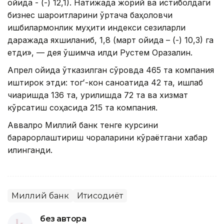
ойида - (-) 12,1). Натижада жорий ва истиқболдаги
бизнес шароитларини ўртача баҳоловчи
ишбилармонлик муҳити индекси сезиларли
даражада яхшиланиб, 1,8 (март ойида – (-) 10,3) га
етди», — дея қўшимча қилди Рустем Оразалин.
Апрел ойида ўтказилган сўровда 465 та компания
иштирок этди: тогʻ-кон саноатида 42 та, ишлаб
чиқаришда 136 та, қурилишда 72 та ва хизмат
кўрсатиш соҳасида 215 та компания.
Аввалроқ Миллий банк тенге курсини
барқарорлаштириш чораларини кўраётгани хабар
қилинганди.
Миллий банк
Иқтисодиёт
без автора