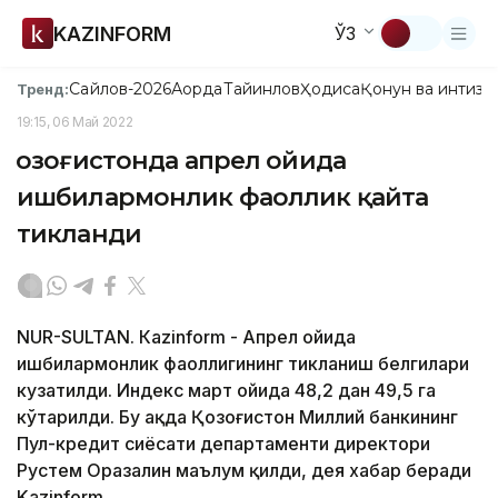
KAZINFORM
ЎЗ
Сайлов-2026
Ақорда
Тайинлов
Ҳодиса
Қонун ва интизо
Тренд:
19:15, 06 Май 2022
Қозоғистонда апрел ойида
ишбилармонлик фаоллик қайта
тикланди
NUR-SULTAN. Кazinform - Апрел ойида
ишбилармонлик фаоллигининг тикланиш белгилари
кузатилди. Индекс март ойида 48,2 дан 49,5 га
кўтарилди. Бу ҳақда Қозоғистон Миллий банкининг
Пул-кредит сиёсати департаменти директори
Рустем Оразалин маълум қилди, дея хабар беради
Kazinform.