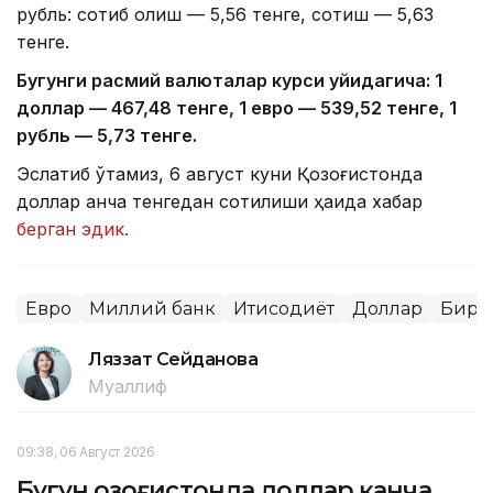
рубль: сотиб олиш — 5,56 тенге, сотиш — 5,63
тенге.
Бугунги расмий валюталар курси қуйидагича: 1
доллар — 4
67,4
8 тенге, 1 евро — 5
39,52
тенге, 1
рубль — 5
,7
3 тенге.
Эслатиб ўтамиз, 6 август куни Қозоғистонда
доллар қанча тенгедан сотилиши ҳақида хабар
берган эдик.
Евро
Миллий банк
Иқтисодиёт
Доллар
Бирж
Ляззат Сейданова
Муаллиф
09:38, 06 Август 2026
Бугун Қозоғистонда доллар қанча