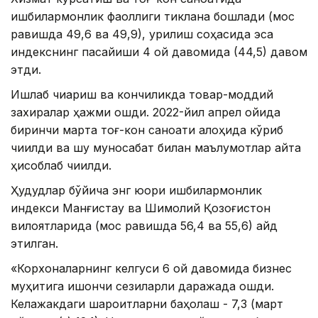
ишбилармонлик фаоллиги тиклана бошлади (мос
равишда 49,6 ва 49,9), қурилиш соҳасида эса
индекснинг пасайиши 4 ой давомида (44,5) давом
этди.
Ишлаб чиқариш ва кончиликда товар-моддий
захиралар ҳажми ошди. 2022-йил апрел ойида
биринчи марта тоғ-кон саноати алоҳида кўриб
чиқилди ва шу муносабат билан маълумотлар қайта
ҳисоблаб чиқилди.
Ҳудудлар бўйича энг юқори ишбилармонлик
индекси Манғистау ва Шимолий Қозоғистон
вилоятларида (мос равишда 56,4 ва 55,6) қайд
этилган.
«Корхоналарнинг келгуси 6 ой давомида бизнес
муҳитига ишончи сезиларли даражада ошди.
Келажакдаги шароитларни баҳолаш - 7,3 (март