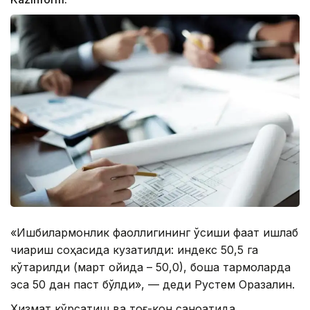
«Ишбилармонлик фаоллигининг ўсиши фақат ишлаб
чиқариш соҳасида кузатилди: индекс 50,5 га
кўтарилди (март ойида – 50,0), бошқа тармоқларда
эса 50 дан паст бўлди», — деди Рустем Оразалин.
Хизмат кўрсатиш ва тоғ-кон саноатида