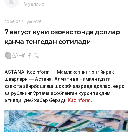
Муаллиф
09:36, 07 Август 2026
7 август куни Қозоғистонда доллар
қанча тенгедан сотилади
ASTANA. Kazinform — Мамлакатнинг энг йирик
шаҳарлари — Астана, Алмати ва Чимкентдаги
валюта айирбошлаш шохобчаларида доллар, евро
ва рублнинг ўртача ҳисобланган курси тақдим
этилди, деб хабар беради
Kazinform
.