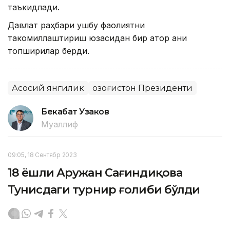
таъкидлади.
Давлат раҳбари ушбу фаолиятни
такомиллаштириш юзасидан бир қатор аниқ
топшириқлар берди.
Асосий янгилик
Қозоғистон Президенти
Бекабат Узаков
Муаллиф
09:05, 18 Сентябр 2023
18 ёшли Аружан Сағиндиқова
Тунисдаги турнир ғолиби бўлди