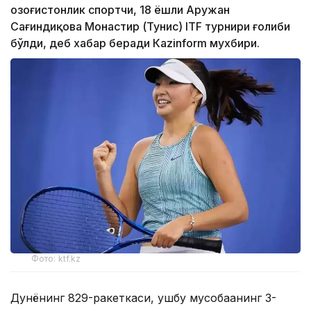
Қозоғистонлик спортчи, 18 ёшли Аружан
Сағиндиқова Монастир (Тунис) ITF турнири ғолиби
бўлди, деб хабар беради Каzinform мухбири.
Фото: ktf.kz
Дунёнинг 829-ракеткаси, ушбу мусобақанинг 3-