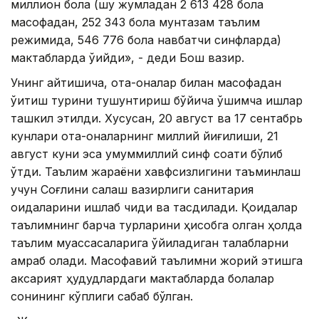
миллион бола (шу жумладан 2 613 428 бола
масофадан, 252 343 бола мунтазам таълим
режимида, 546 776 бола навбатчи синфларда)
мактабларда ўқийди», - деди Бош вазир.
Унинг айтишича, ота-оналар билан масофадан
ўқитиш турини тушунтириш бўйича қўшимча ишлар
ташкил этилди. Хусусан, 20 август ва 17 сентабрь
кунлари ота-оналарнинг миллий йиғилиши, 21
август куни эса умуммиллий синф соати бўлиб
ўтди. Таълим жараёни хавфсизлигини таъминлаш
учун Соғлиқни сақлаш вазирлиги санитария
қоидаларини ишлаб чиқди ва тасдиқлади. Қоидалар
таълимнинг барча турларини ҳисобга олган ҳолда
таълим муассасаларига қўйиладиган талабларни
қамраб олади. Масофавий таълимни жорий этишга
аксарият ҳудудлардаги мактабларда болалар
сонининг кўплиги сабаб бўлган.