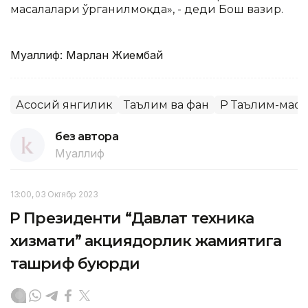
масалалари ўрганилмоқда», - деди Бош вазир.
Муаллиф: Марлан Жиембай
Асосий янгилик
Таълим ва фан
ҚР Таълим-мао
без автора
Муаллиф
13:00, 03 Октябр 2023
ҚР Президенти “Давлат техника
хизмати” акциядорлик жамиятига
ташриф буюрди