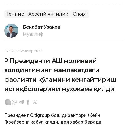
Теннис
Асосий янгилик
Спорт
Бекабат Узаков
Муаллиф
07:02, 18 Сентябр 2023
ҚР Президенти АҚШ молиявий
холдингининг мамлакатдаги
фаолияти кўламини кенгайтириш
истиқболларини муҳокама қилди
Президент Citigroup бош директори Жейн
Фрейзерни қабул қилди, дея хабар беради