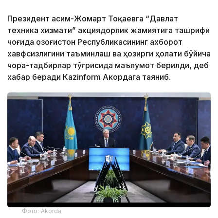
Президент Қасим-Жомарт Тоқаевга “Давлат
техника хизмати” акциядорлик жамиятига ташрифи
чоғида Қозоғистон Республикасининг ахборот
хавфсизлигини таъминлаш ва ҳозирги ҳолати бўйича
чора-тадбирлар тўғрисида маълумот берилди, деб
хабар беради Каzinform Акордага таяниб.
Фото: Akorda