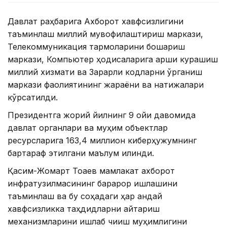
Давлат раҳбарига Ахборот хавфсизлигини
таъминлаш миллий мувофиқлаштириш маркази,
Телекоммуникация тармоқларини бошқариш
маркази, Компьютер ҳодисаларига қарши курашиш
миллий хизмати ва Зарарли кодларни ўрганиш
маркази фаолиятининг жараёни ва натижалари
кўрсатилди.
Президентга жорий йилнинг 9 ойи давомида
давлат органлари ва муҳим объектлар
ресурсларига 163,4 миллион киберҳужумнинг
бартараф этилгани маълум қилинди.
Қасим-Жомарт Тоқаев мамлакат ахборот
инфратузилмасининг барқарор ишлашини
таъминлаш ва бу соҳадаги ҳар қандай
хавфсизликка таҳдидларни қайтариш
механизмларини ишлаб чиқиш муҳимлигини