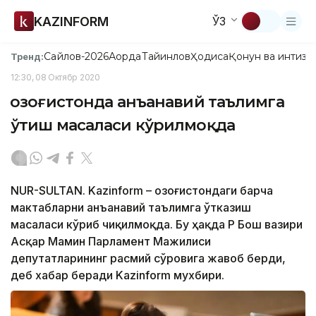
KAZINFORM
ЎЗ
Сайлов-2026
Ақорда
Тайинлов
Ҳодиса
Қонун ва интизо
Тренд:
12:30, 08 Октябр 2020
Қозоғистонда анъанавий таълимга
ўтиш масаласи кўрилмоқда
NUR-SULTAN. Kazinform – Қозоғистондаги барча
мактабларни анъанавий таълимга ўтказиш
масаласи кўриб чиқилмоқда. Бу ҳақда ҚР Бош вазири
Асқар Мамин Парламент Мажилиси
депутатларининг расмий сўровига жавоб берди,
деб хабар беради Kazinform мухбири.