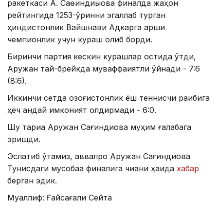
ракеткаси А. Саөиндиыова финалда жаҳон
рейтингида 1253-ўринни эгаллаб турган
ҳиндистонлик Вайшнави Адкарга қарши
чемпионлик учун кураш олиб борди.
Биринчи партия кескин курашлар остида ўтди,
Аружан тай-брейкда муваффақиятли ўйнади - 7:6
(8:6).
Иккинчи сетда қозоғистонлик ёш теннисчи рақибига
ҳеч қандай имконият қолдирмади - 6:0.
Шу тариқа Аружан Сағиндиқова муҳим ғалабага
эришди.
Эслатиб ўтамиз, аввалроқ Аружан Сағиндиқова
Тунисдаги мусобақа финалига чиққани ҳақида
хабар
берган эдик.
Муаллиф: Ғайсағали Сейтақ