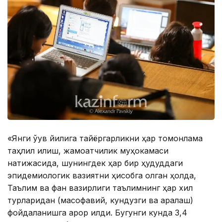
«Янги ўқув йилига тайёргарликни ҳар томонлама
таҳлил қилиш, жамоатчилик муҳокамаси
натижасида, шунингдек ҳар бир ҳудуддаги
эпидемиологик вазиятни ҳисобга олган ҳолда,
Таълим ва фан вазирлиги таълимнинг ҳар хил
турларидан (масофавий, кундузги ва аралаш)
фойдаланишга қарор қилди. Бугунги кунда 3,4