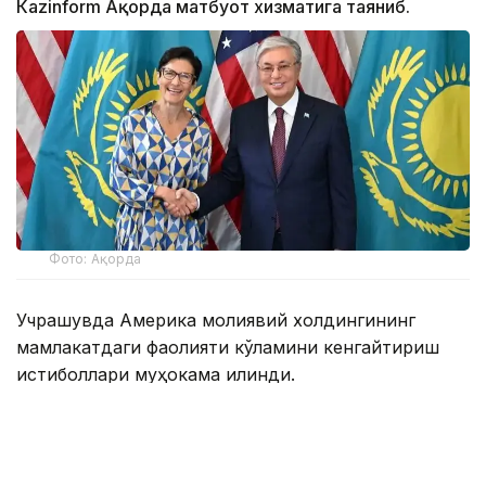
Кazinform Ақорда матбуот хизматига таяниб.
Фото: Ақорда
Учрашувда Америка молиявий холдингининг
мамлакатдаги фаолияти кўламини кенгайтириш
истиқболлари муҳокама қилинди.
Мамлакатдаги ягона Америка банки бўлган Citibank
Kazakhstan халқаро инвесторлар, давлат сектори
ва йирик корхоналар учун етакчи ҳамкорлардан