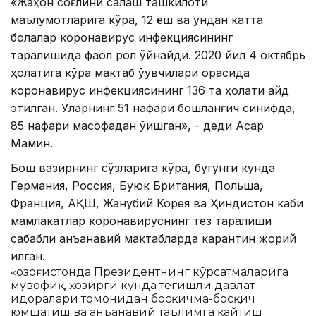
«Жаҳон соғлиқни сақлаш ташкилоти
маълумотларига кўра, 12 ёш ва ундан катта
болалар коронавирус инфекциясининг
тарқалишида фаол рол ўйнайди. 2020 йил 4 октябрь
ҳолатига кўра мактаб ўқувчилари орасида
коронавирус инфекциясининг 136 та ҳолати қайд
этилган. Уларнинг 51 нафари бошланғич синифда,
85 нафари масофадан ўқишган», - деди Асқар
Мамин.
Бош вазирнинг сўзларига кўра, бугунги кунда
Германия, Россия, Буюк Британия, Польша,
Франция, АҚШ, Жанубий Корея ва Ҳиндистон каби
мамлакатлар коронавируснинг тез тарқалиши
сабабли анъанавий мактабларда карантин жорий
қилган.
«Қозоғистонда Президентнинг кўрсатмаларига
мувофиқ, ҳозирги кунда тегишли давлат
идоралари томонидан босқичма-босқич
юмшатиш ва анъанавий таълимга қайтиш