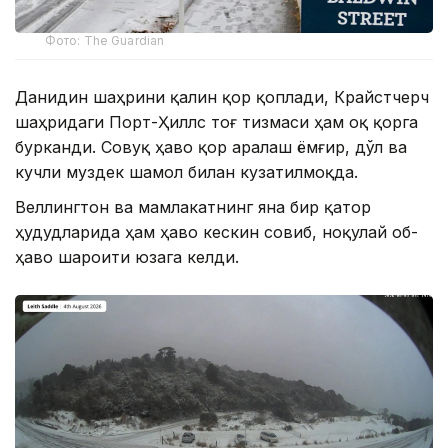
Фото: The Guardian
Данидин шаҳрини қалин қор қоплади, Крайстчерч
шаҳридаги Порт-Ҳиллс тоғ тизмаси ҳам оқ қорга
бурканди. Совуқ ҳаво қор аралаш ёмғир, дўл ва
кучли муздек шамол билан кузатилмоқда.
Веллингтон ва мамлакатнинг яна бир қатор
ҳудудларида ҳам ҳаво кескин совиб, ноқулай об-
ҳаво шароити юзага келди.