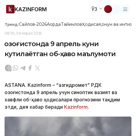
KAZINFORM
ЎЗ
Сайлов-2026
Ақорда
Тайинлов
Ҳодиса
Қонун ва интизо
Тренд:
08:35, 09 Апрел 2025
Қозоғистонда 9 апрель куни
кутилаётган об-ҳаво маълумоти
ASTANA. Kazinform – “Қазгидромет” РДК
Қозоғистонда 9 апрель учун синоптик вазият ва
хавфли об-ҳаво ҳодисалари прогнозини тақдим
этди, дея хабар беради
Каzinform
.