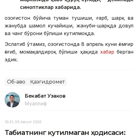
синоптиклар хабарида.
Қозоғистон бўйича туман тушиши, ғарб, шарқ ва
жанубда шамол кучайиши, жануби-шарқда довул
ва чанг бўрони бўлиши кутилмоқда.
Эслатиб ўтамиз, Қозоғистонда 8 апрель куни ёмғир
ёғиб, момақалдироқ бўлиши ҳақида
хабар
берган
эдик.
Об-ҳаво
Қазгидромет
Бекабат Узаков
Муаллиф
16:41, 06 Август 2026
Табиатнинг кутилмаган ҳодисаси: