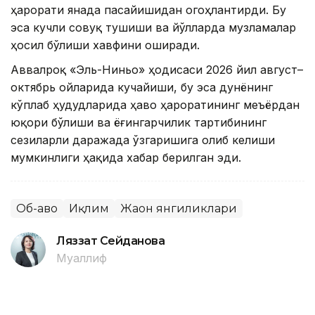
ҳарорати янада пасайишидан огоҳлантирди. Бу
эса кучли совуқ тушиши ва йўлларда музламалар
ҳосил бўлиши хавфини оширади.
Аввалроқ «Эль-Ниньо» ҳодисаси 2026 йил август–
октябрь ойларида кучайиши, бу эса дунёнинг
кўплаб ҳудудларида ҳаво ҳароратининг меъёрдан
юқори бўлиши ва ёғингарчилик тартибининг
сезиларли даражада ўзгаришига олиб келиши
мумкинлиги ҳақида хабар берилган эди.
Об-ҳаво
Иқлим
Жаҳон янгиликлари
Ляззат Сейданова
Муаллиф
14:41, 06 Август 2026