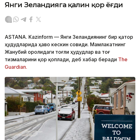
Янги Зеландияга қалин қор ёғди
ASTANA. Kazinform
—
Янги Зеландиянинг бир қатор
ҳудудларида ҳаво кескин совиди. Мамлакатнинг
Жанубий оролидаги тоғли ҳудудлар ва тоғ
тизмаларини қор қоплади, деб хабар беради
The
Guardian.