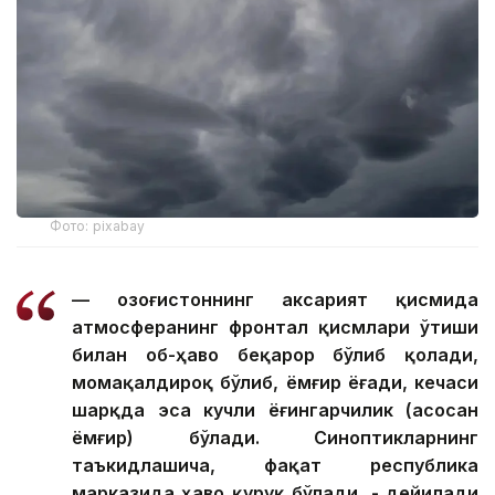
Фото: pixabay
— Қозоғистоннинг аксарият қисмида
атмосферанинг фронтал қисмлари ўтиши
билан об-ҳаво беқарор бўлиб қолади,
момақалдироқ бўлиб, ёмғир ёғади, кечаси
шарқда эса кучли ёғингарчилик (асосан
ёмғир) бўлади. Синоптикларнинг
таъкидлашича, фақат республика
марказида ҳаво қуруқ бўлади, - дейилади